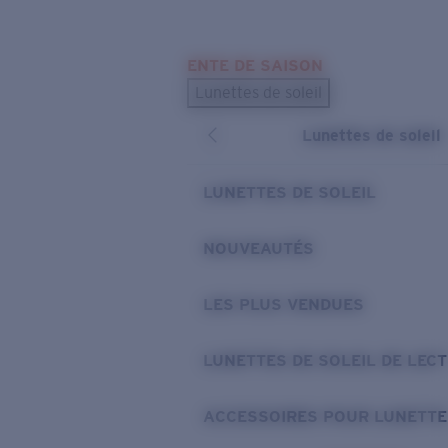
Skip to main content
ENTE DE SAISON
LES PLUS RECHERCHÉS
Lunettes de soleil
Meilleures ventes de lunettes de soleil
Lunettes de soleil
Nouveaux modèles solaires
LIENS UTILES
LUNETTES DE SOLEIL
Verres de rechange
NOUVEAUTÉS
Garantie et Réparations
LES PLUS VENDUES
LUNETTES DE SOLEIL DE LEC
ACCESSOIRES POUR LUNETTE