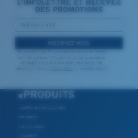
L'INFOLETTRE ET RECEVEZ
DES PROMOTIONS
*Adresse e-mail
INSCRIVEZ-VOUS
By clicking "SIGN UP", you agree to receive our emails
for information on the latest brand stories, products,
promotions and exclusive offers reserved for our
subscribers. See our
Privacy Policy
for complete details.
PRODUITS
Lunettes de soleil polarisées
Nouveautés
Les plus vendus
Liquidation