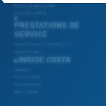
Promotions et bons de reduction
Se rétracter du contrat ici
PRESTATIONS DE
SERVICE
Obtenez 10 € de réduction: Parrainez un ami
Conseiller en Montures
INSIDE COSTA
Costa Stories
Projets de durabilité
Technologie de verre
Rejoins L'équipage