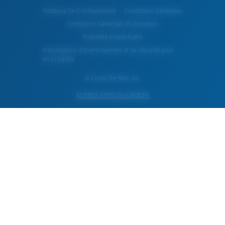
Politique De Confidentialité
Conditions Générales
Conditions Generales D’utilisation
Propriété Intellectuelle
Informations d'avertissement et de sécurité pour
les produits
© Costa Del Mar, Inc.
AUTRES SITES DU GROUPE