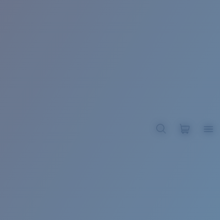
BROADBILL II XL