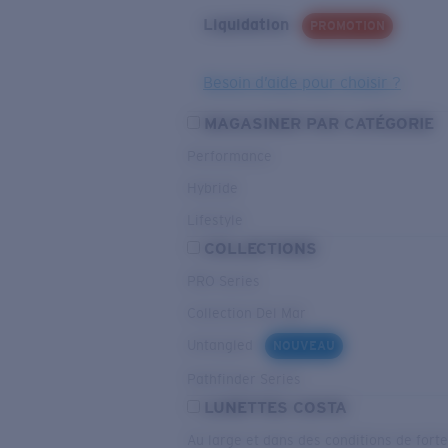
Liquidation
PROMOTION
Besoin d’aide pour choisir ?
MAGASINER PAR CATÉGORIE
Performance
Hybride
Lifestyle
COLLECTIONS
PRO Series
Collection Del Mar
Untangled
NOUVEAU
Pathfinder Series
LUNETTES COSTA
Au large et dans des conditions de fort