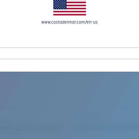
OMPTE
www.costadelmar.com/en-us
PROFITEZ DE JUSQU’À -50 % PENDANT NOS SOLDES DE SAISON
polarisées
Del Mar Collection