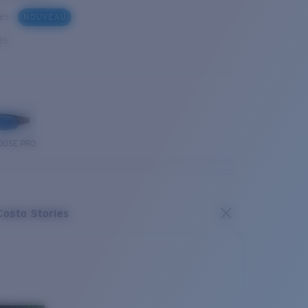
ues
NOUVEAU
es
OUSE PRO
Costa Stories