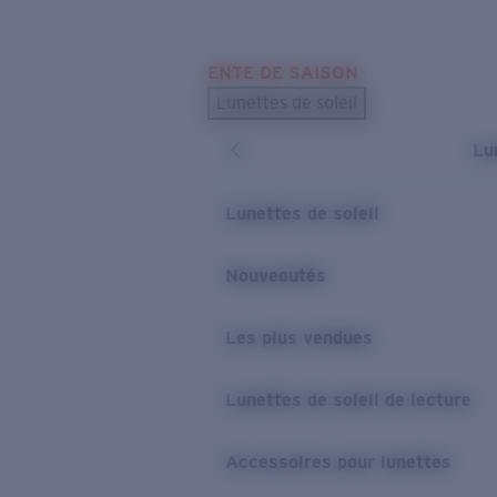
Skip to main content
ENTE DE SAISON
LES PLUS RECHERCHÉS
Lunettes de soleil
Meilleures ventes de lunettes de soleil
Lu
Nouveaux modèles solaires
LIENS UTILES
Lunettes de soleil
Verres de rechange
Nouveautés
Garantie et Réparations
Les plus vendues
Lunettes de soleil de lecture
Accessoires pour lunettes