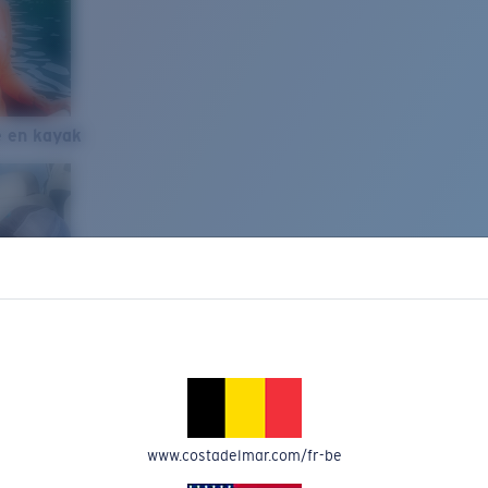
e en kayak
www.costadelmar.com/fr-be