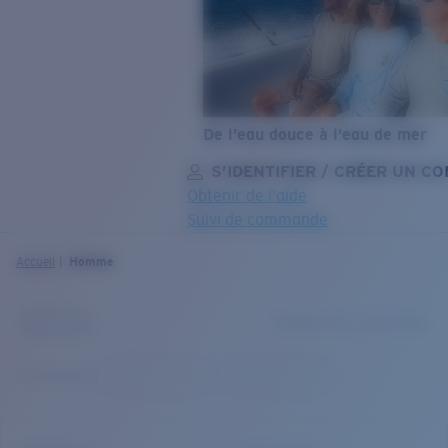
De l’eau douce à l’eau de mer
S’IDENTIFIER / CRÉER UN C
Obtenir de l'aide
Suivi de commande
OBJECTIF MIS À JOUR
AJOUTÉ AU PANIER!
Accueil
Homme
Prix :
Gratuit
Quantité:
Prix :
Gratuit
Quantité: