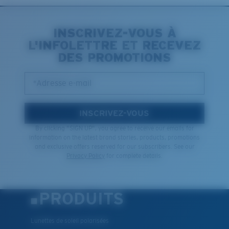
INSCRIVEZ-VOUS À
L'INFOLETTRE ET RECEVEZ
DES PROMOTIONS
*Adresse e-mail
INSCRIVEZ-VOUS
By clicking "SIGN UP", you agree to receive our emails for
information on the latest brand stories, products, promotions
and exclusive offers reserved for our subscribers. See our
Privacy Policy
for complete details.
PRODUITS
Lunettes de soleil polarisées