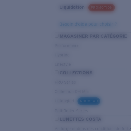
Liquidation
PROMOTION
Besoin d’aide pour choisir ?
MAGASINER PAR CATÉGORIE
Performance
Hybride
Lifestyle
COLLECTIONS
PRO Series
Collection Del Mar
Untangled
NOUVEAU
Pathfinder Series
LUNETTES COSTA
Au large et dans des conditions de fort