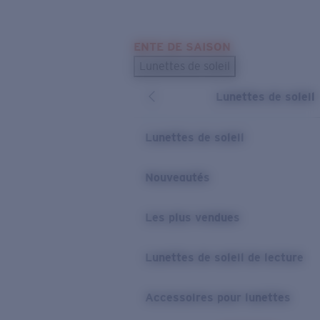
Skip to main content
ENTE DE SAISON
LES PLUS RECHERCHÉS
Lunettes de soleil
Meilleures ventes de lunettes de soleil
Lunettes de soleil
Nouveaux modèles solaires
LIENS UTILES
Lunettes de soleil
Verres de rechange
Nouveautés
Garantie et Réparations
Les plus vendues
Lunettes de soleil de lecture
Accessoires pour lunettes