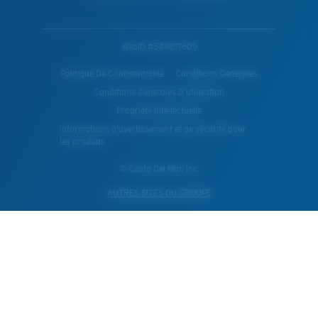
WebID #
549817609
Politique De Confidentialité
Conditions Générales
Conditions Generales D’utilisation
Propriété Intellectuelle
Informations d'avertissement et de sécurité pour
les produits
© Costa Del Mar, Inc.
AUTRES SITES DU GROUPE