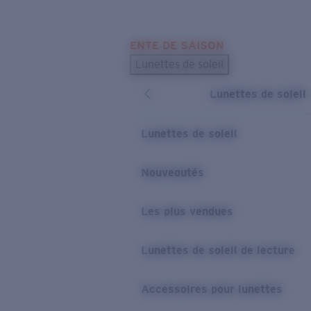
Skip to main content
ENTE DE SAISON
LES PLUS RECHERCHÉS
Lunettes de soleil
Meilleures ventes de lunettes de soleil
Lunettes de soleil
Nouveaux modèles solaires
LIENS UTILES
Lunettes de soleil
Verres de rechange
Nouveautés
Garantie et Réparations
Les plus vendues
Lunettes de soleil de lecture
Accessoires pour lunettes