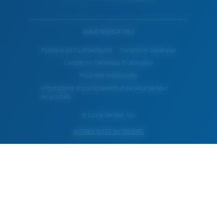
WebID #
928747963
Politique De Confidentialité
Conditions Générales
Conditions Generales D’utilisation
Propriété Intellectuelle
Informations d'avertissement et de sécurité pour
les produits
© Costa Del Mar, Inc.
AUTRES SITES DU GROUPE