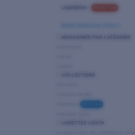
Liquidation
PROMOTION
Besoin d’aide pour choisir ?
MAGASINER PAR CATÉGORIE
Performance
Hybride
Lifestyle
COLLECTIONS
PRO Series
Collection Del Mar
Untangled
NOUVEAU
Pathfinder Series
LUNETTES COSTA
Au large et dans des conditions de fort