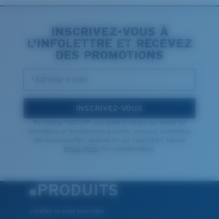
INSCRIVEZ-VOUS À
L'INFOLETTRE ET RECEVEZ
DES PROMOTIONS
*Adresse e-mail
INSCRIVEZ-VOUS
By clicking "SIGN UP", you agree to receive our emails for
information on the latest brand stories, products, promotions
and exclusive offers reserved for our subscribers. See our
Privacy Policy
for complete details.
PRODUITS
Lunettes de soleil polarisées