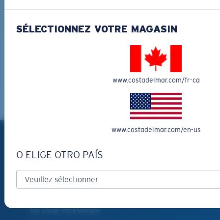
SÉLECTIONNEZ VOTRE MAGASIN
www.costadelmar.com/fr-ca
PRODUITS
www.costadelmar.com/en-us
Lunettes de soleil polarisées
O ELIGE OTRO PAÍS
Nouveautés
Les plus vendus
Vêtements et accessoires
Fais Graver Votre Monture