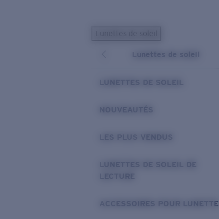
Skip to main content
Lunettes de soleil
LES PLUS RECHERCHÉS
Lunettes de soleil
Lunettes de soleil personnalisées
Nouveau
Meilleures ventes de lunettes de soleil
LUNETTES DE SOLEIL
Nouveaux modèles solaires
LIENS UTILES
NOUVEAUTÉS
Verres de rechange
LES PLUS VENDUS
Garantie et Réparations
Lunettes correctrices
LUNETTES DE SOLEIL DE
LECTURE
ACCESSOIRES POUR LUNETTE