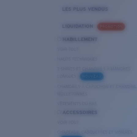
LES PLUS VENDUS
LIQUIDATION
PROMOTION
HABILLEMENT
VOIR TOUT
HAUTS TECHNIQUES
T-SHIRTS ET CHANDAILS À MANCHES
LONGUES
NOUVEAU
CHANDAILS À CAPUCHON ET CHANDAIL
MOLLETONNÉS
VÊTEMENTS DU BAS
ACCESSOIRES
VOIR TOUT
CHAPEAUX, CASQUETTES ET VISIÈRES