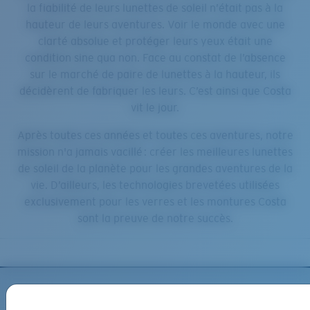
la fiabilité de leurs lunettes de soleil n’était pas à la
hauteur de leurs aventures. Voir le monde avec une
clarté absolue et protéger leurs yeux était une
condition sine qua non. Face au constat de l’absence
sur le marché de paire de lunettes à la hauteur, ils
décidèrent de fabriquer les leurs. C’est ainsi que Costa
vit le jour.
Après toutes ces années et toutes ces aventures, notre
mission n'a jamais vacillé : créer les meilleures lunettes
de soleil de la planète pour les grandes aventures de la
vie. D’ailleurs, les technologies brevetées utilisées
exclusivement pour les verres et les montures Costa
sont la preuve de notre succès.