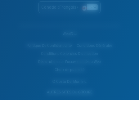
Canada (Français)
WebID #
Politique De Confidentialité
Conditions Générales
Conditions Generales D’utilisation
Déclaration sur l'accessibilité du Web
Choix de publicité
© Costa Del Mar, Inc.
AUTRES SITES DU GROUPE