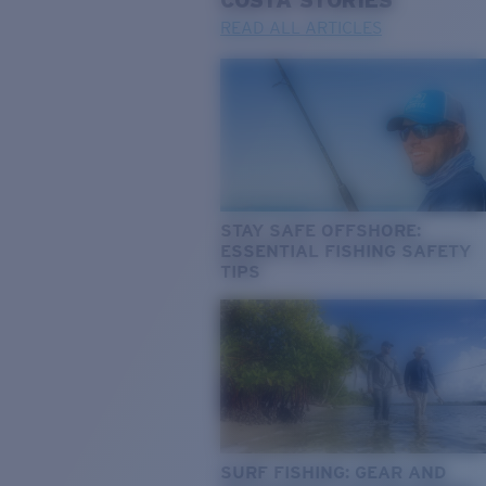
COSTA
STORIES
READ ALL ARTICLES
STAY SAFE OFFSHORE:
ESSENTIAL FISHING SAFETY
TIPS
SURF FISHING: GEAR AND