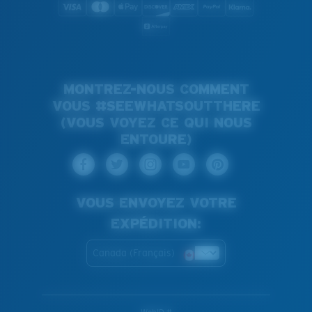
MONTREZ-NOUS COMMENT
VOUS #SEEWHATSOUTTHERE
(VOUS VOYEZ CE QUI NOUS
ENTOURE)
VOUS ENVOYEZ VOTRE
EXPÉDITION:
Canada (Français)