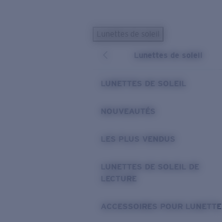
Skip to main content
Lunettes de soleil
LES PLUS RECHERCHÉS
Lunettes de soleil
Lunettes de soleil personnalisées
Nouveau
Meilleures ventes de lunettes de soleil
LUNETTES DE SOLEIL
Nouveaux modèles solaires
LIENS UTILES
NOUVEAUTÉS
Verres de rechange
LES PLUS VENDUS
Garantie et Réparations
Lunettes correctrices
LUNETTES DE SOLEIL DE
LECTURE
ACCESSOIRES POUR LUNETTE