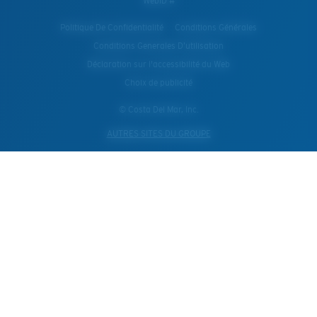
WebID #
Politique De Confidentialité
Conditions Générales
Conditions Generales D’utilisation
Déclaration sur l'accessibilité du Web
Choix de publicité
© Costa Del Mar, Inc.
AUTRES SITES DU GROUPE