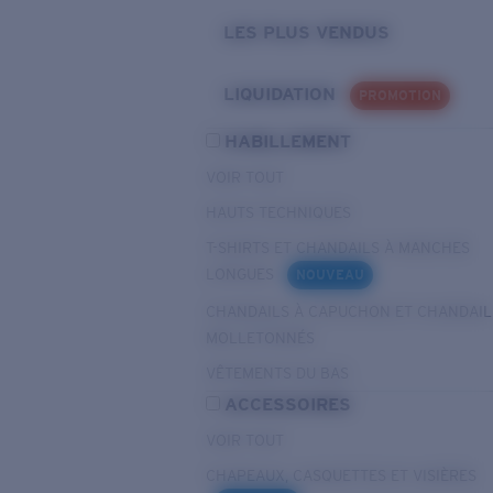
LES PLUS VENDUS
LIQUIDATION
PROMOTION
HABILLEMENT
VOIR TOUT
HAUTS TECHNIQUES
T-SHIRTS ET CHANDAILS À MANCHES
LONGUES
NOUVEAU
CHANDAILS À CAPUCHON ET CHANDAIL
MOLLETONNÉS
VÊTEMENTS DU BAS
ACCESSOIRES
VOIR TOUT
CHAPEAUX, CASQUETTES ET VISIÈRES