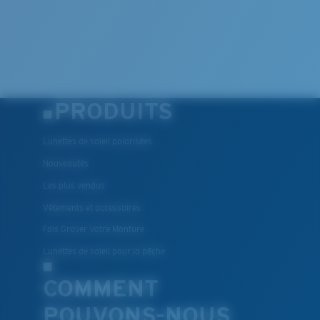
PRODUITS
Lunettes de soleil polarisées
Nouveautés
Les plus vendus
Vêtements et accessoires
Fais Graver Votre Monture
Lunettes de soleil pour la pêche
COMMENT
POUVONS-NOUS