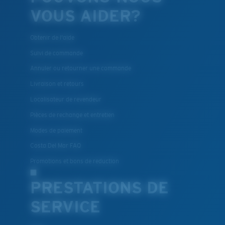
VOUS AIDER?
Obtenir de l'aide
Suivi de commande
Annuler ou retourner une commande
Livraison et retours
Localisateur de revendeur
Pièces de rechange et entretien
Modes de paiement
Costa Del Mar FAQ
Promotions et bons de reduction
PRESTATIONS DE
SERVICE