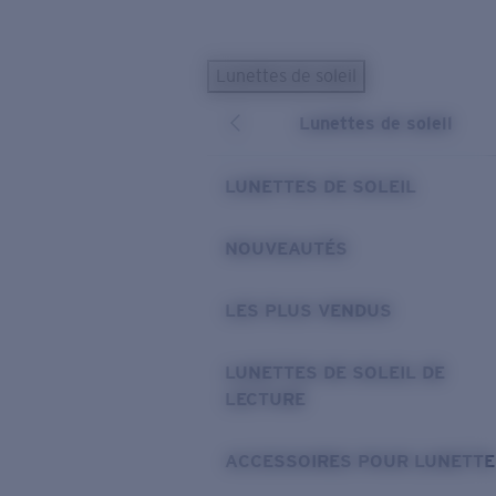
Skip to main content
Lunettes de soleil
LES PLUS RECHERCHÉS
Lunettes de soleil
Lunettes de soleil personnalisées
Nouveau
Meilleures ventes de lunettes de soleil
LUNETTES DE SOLEIL
Nouveaux modèles solaires
LIENS UTILES
NOUVEAUTÉS
Verres de rechange
LES PLUS VENDUS
Garantie et Réparations
Lunettes correctrices
LUNETTES DE SOLEIL DE
LECTURE
ACCESSOIRES POUR LUNETTE