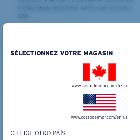
contactant le service à la clientèle de Costa Del Mar
à
https://www.costadelmar.com/fr-ca/c/contactez-
nous
.
Expiration des points
Les points sont valides pour une période de 24 mois
consécutifs et expirent le dernier jour du mois
SÉLECTIONNEZ VOTRE MAGASIN
calendaire au cours duquel ils ont été gagnés (c'est-
à-dire que si des points sont gagnés le 14/08/2026,
ils expireront le 31/08/2028).
De plus, les points expireront automatiquement si
votre adhésion au programme de fidélité est
www.costadelmar.com/fr-ca
révoquée ou annulée d'une autre manière.
Délais d'ajout des points au profil Fidélité
Les points seront gagnés à la date de l'achat
www.costadelmar.com/en-us
pertinent ou à la date de l'achèvement de la
mission d'accumulation, peu importe quand les
O ELIGE OTRO PAÍS
points sont ajoutés à votre profil Fidélité. Les délais