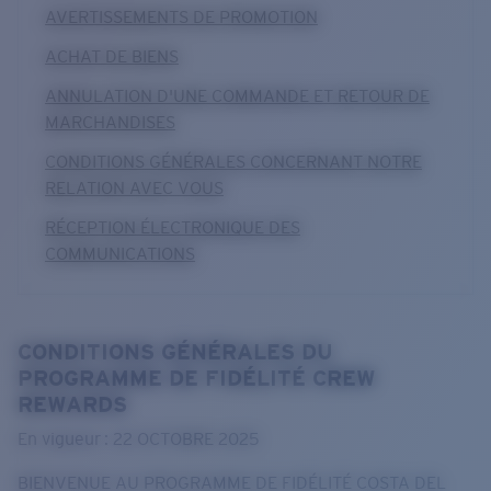
AVERTISSEMENTS DE PROMOTION
ACHAT DE BIENS
ANNULATION D'UNE COMMANDE ET RETOUR DE
MARCHANDISES
CONDITIONS GÉNÉRALES CONCERNANT NOTRE
RELATION AVEC VOUS
RÉCEPTION ÉLECTRONIQUE DES
COMMUNICATIONS
CONDITIONS GÉNÉRALES DU
PROGRAMME DE FIDÉLITÉ CREW
REWARDS
En vigueur : 22 OCTOBRE 2025
BIENVENUE AU PROGRAMME DE FIDÉLITÉ COSTA DEL