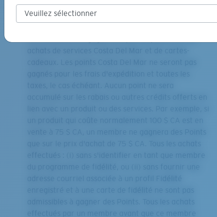
d'émission des Points sont sujets à changement.
Exclusions
Les membres ne gagneront pas de points sur les
achats de services Costa Del Mar et de cartes-
cadeaux. Les points Costa Del Mar ne seront pas
gagnés pour les frais d'expédition et toutes les
taxes, le cas échéant. Aucun point ne sera
accumulé sur les rabais ou autres crédits offerts en
lien avec un produit ou des services. Par exemple, si
un produit qui coûte normalement 100 $ CA est en
vente à 75 $ CA, un membre ne gagnera des Points
que sur le prix d'achat de 75 $ CA. Tous les achats
effectués : (i) sans s'identifier en tant que membre
du programme de fidélité, ou (ii) sans fournir une
adresse courriel associée à un profil Fidélité
enregistré et à une carte de fidélité ne sont pas
admissibles à gagner des Points. Tous les achats
effectués par un membre avant que ce membre