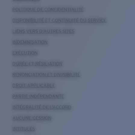
POLITIQUE DE CONFIDENTIALITÉ
DISPONIBILITÉ ET CONTINUITÉ DU SERVICE
LIENS VERS D'AUTRES SITES
INDEMNISATION
EXÉCUTION
DURÉE ET RÉSILIATION
RENONCIATION ET DIVISIBILITÉ
DROIT APPLICABLE
PARTIE INDÉPENDANTE
INTÉGRALITÉ DE L’ACCORD
AUCUNE CESSION
INTITULÉS