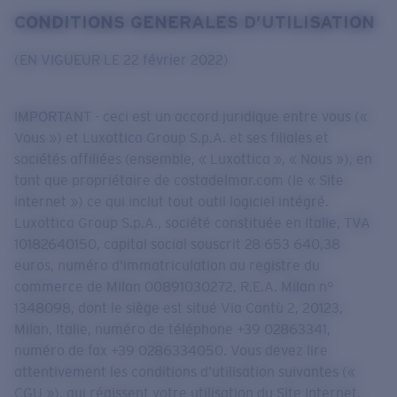
CONDITIONS GENERALES D’UTILISATION
Prix :
Gratuit
Quantité:
(EN VIGUEUR LE 22 février 2022)
Prix :
Gratuit
IMPORTANT - ceci est un accord juridique entre vous («
Quantité:
Vous ») et Luxottica Group S.p.A. et ses filiales et
sociétés affiliées (ensemble, « Luxottica », « Nous »), en
tant que propriétaire de costadelmar.com (le « Site
Internet ») ce qui inclut tout outil logiciel intégré.
Luxottica Group S.p.A., société constituée en Italie, TVA
10182640150, capital social souscrit 28 653 640,38
euros, numéro d’immatriculation au registre du
commerce de Milan 00891030272, R.E.A. Milan n°
1348098, dont le siège est situé Via Cantù 2, 20123,
Milan, Italie, numéro de téléphone +39 02863341,
numéro de fax +39 0286334050. Vous devez lire
attentivement les conditions d’utilisation suivantes («
CGU »), qui régissent votre utilisation du Site Internet.