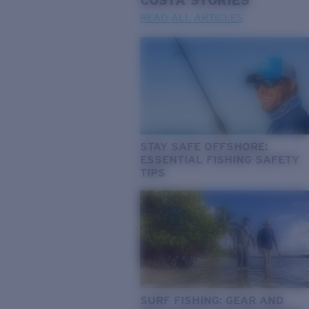
COSTA
STORIES
READ ALL ARTICLES
STAY SAFE OFFSHORE:
ESSENTIAL FISHING SAFETY
TIPS
SURF FISHING: GEAR AND