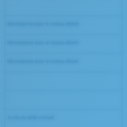
-
Récompense pour le niveau atteint
Récompense pour le niveau atteint
Récompense pour le niveau atteint
-
-
Accès au solde exclusif