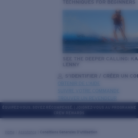
TECHNIQUES FOR BEGINNERS
SEE THE DEEPER CALLING: KA
LENNY
S’IDENTIFIER / CRÉER UN C
OBTENIR DE L'AIDE
SUIVRE VOTRE COMMANDE
TROUVER UN REVENDEUR
ÉQUIPEZ-VOUS. SOYEZ RÉCOMPENSÉ. | JOIGNEZ-VOUS AU PROGRAMME
CREW REWARDS
OBJECTIF MIS À JOUR
AJOUTÉ AU PANIER!
Home
Assistance
Conditions Generales D’utilisation