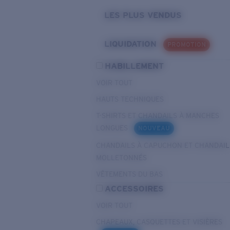
LES PLUS VENDUS
LIQUIDATION
PROMOTION
HABILLEMENT
VOIR TOUT
HAUTS TECHNIQUES
T-SHIRTS ET CHANDAILS À MANCHES
LONGUES
NOUVEAU
CHANDAILS À CAPUCHON ET CHANDAIL
MOLLETONNÉS
VÊTEMENTS DU BAS
ACCESSOIRES
VOIR TOUT
CHAPEAUX, CASQUETTES ET VISIÈRES