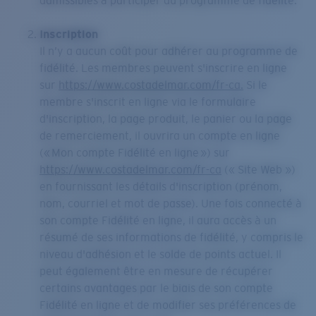
admissibles à participer au programme de fidélité.
Inscription
Il n’y a aucun coût pour adhérer au programme de
fidélité. Les membres peuvent s'inscrire en ligne
sur
https://www.costadelmar.com/fr-ca.
Si le
membre s'inscrit en ligne via le formulaire
d'inscription, la page produit, le panier ou la page
de remerciement, il ouvrira un compte en ligne
(« Mon compte Fidélité en ligne ») sur
https://www.costadelmar.com/fr-ca
(« Site Web »)
en fournissant les détails d'inscription (prénom,
nom, courriel et mot de passe). Une fois connecté à
son compte Fidélité en ligne, il aura accès à un
résumé de ses informations de fidélité, y compris le
niveau d'adhésion et le solde de points actuel. Il
peut également être en mesure de récupérer
certains avantages par le biais de son compte
Fidélité en ligne et de modifier ses préférences de