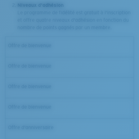
Niveaux d'adhésion
Le programme de fidélité est gratuit à l'inscription
et offre quatre niveaux d'adhésion en fonction du
nombre de points gagnés par un membre.
Offre de bienvenue
Offre de bienvenue
Offre de bienvenue
Offre de bienvenue
Offre d'anniversaire