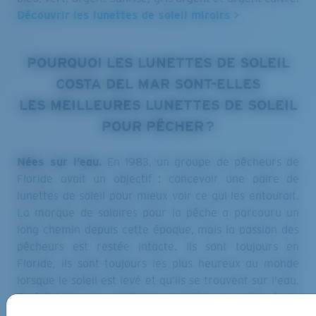
Découvrir les lunettes de soleil miroirs >
POURQUOI LES LUNETTES DE SOLEIL
COSTA DEL MAR SONT-ELLES
LES MEILLEURES LUNETTES DE SOLEIL
POUR PÊCHER ?
Nées sur l’eau.
En 1983, un groupe de pêcheurs de
Floride avait un objectif : concevoir une paire de
lunettes de soleil pour mieux voir ce qui les entourait.
La marque de solaires pour la pêche a parcouru un
long chemin depuis cette époque, mais la passion des
pêcheurs est restée intacte. Ils sont toujours en
Floride, ils sont toujours les plus heureux au monde
lorsque le soleil est levé et qu’ils se trouvent sur l'eau.
Et fabriquer les meilleures lunettes de soleil de la
planète leur tient toujours à cœur.
En savoir plus sur