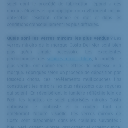
soleil dont le procédé de fabrication répond à des
normes élevées et qui applique un revêtement miroir
anti-reflet résistant, efficace en mer et dans les
conditions d'ensoleillement les plus difficiles.
Quels sont les verres miroirs les plus vendus ?
Les
verres miroirs de la marque Costa Del Mar sont bien
plus qu'un simple accessoire. Les excellentes
performances des
solaires miroirs bleus
, le modèle le
plus vendu, ont donné leurs lettres de noblesse à la
marque. Fabriqués selon un procédé de déposition par
faisceau d’ions, ces revêtements multicouches fins
constituent les miroirs les plus résistants aux rayures
qui soient. En réverbérant la lumière réfléchie loin de
l'œil, les lunettes de soleil polarisées miroirs Costa
optimisent le contraste et la couleur tout en
améliorant l'acuité visuelle. Les verres miroirs de
Costa sont disponibles dans les couleurs suivantes :
bleu, vert, argent Sunrise, gris argent et argent cuivré.