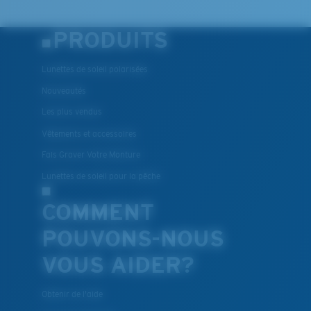
PRODUITS
Lunettes de soleil polarisées
Nouveautés
Les plus vendus
Vêtements et accessoires
Fais Graver Votre Monture
Lunettes de soleil pour la pêche
COMMENT
POUVONS-NOUS
VOUS AIDER?
Obtenir de l'aide
Suivi de commande