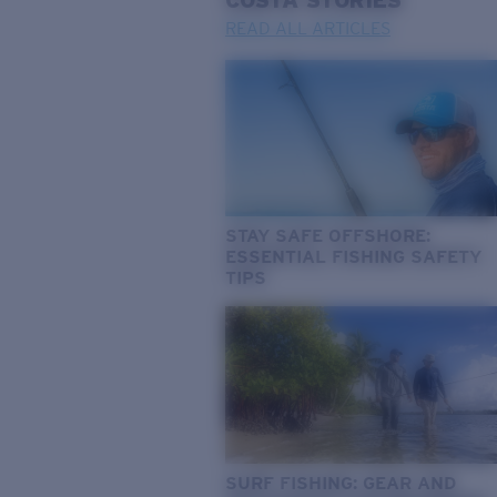
COSTA
STORIES
READ ALL ARTICLES
STAY SAFE OFFSHORE:
ESSENTIAL FISHING SAFETY
TIPS
SURF FISHING: GEAR AND