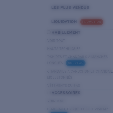
LES PLUS VENDUS
LIQUIDATION
PROMOTION
HABILLEMENT
VOIR TOUT
HAUTS TECHNIQUES
T-SHIRTS ET CHANDAILS À MANCHES
LONGUES
NOUVEAU
CHANDAILS À CAPUCHON ET CHANDAIL
MOLLETONNÉS
VÊTEMENTS DU BAS
ACCESSOIRES
VOIR TOUT
CHAPEAUX, CASQUETTES ET VISIÈRES