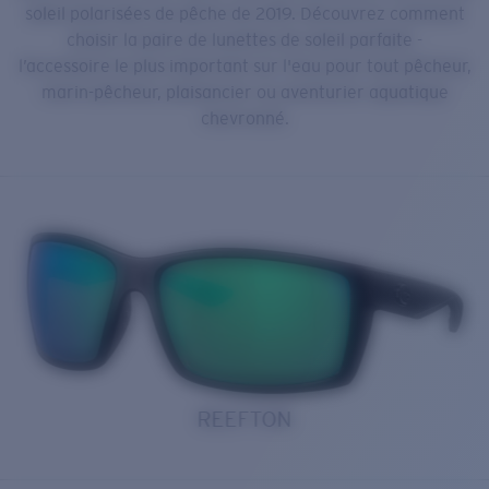
soleil polarisées de pêche de 2019. Découvrez comment
choisir la paire de lunettes de soleil parfaite -
l’accessoire le plus important sur l'eau pour tout pêcheur,
marin-pêcheur, plaisancier ou aventurier aquatique
chevronné.
REEFTON