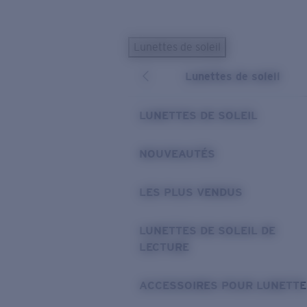
Skip to main content
Lunettes de soleil
LES PLUS RECHERCHÉS
Lunettes de soleil
Lunettes de soleil personnalisées
Nouveau
Meilleures ventes de lunettes de soleil
LUNETTES DE SOLEIL
Nouveaux modèles solaires
LIENS UTILES
NOUVEAUTÉS
Verres de rechange
LES PLUS VENDUS
Garantie et Réparations
Lunettes correctrices
LUNETTES DE SOLEIL DE
LECTURE
ACCESSOIRES POUR LUNETTE