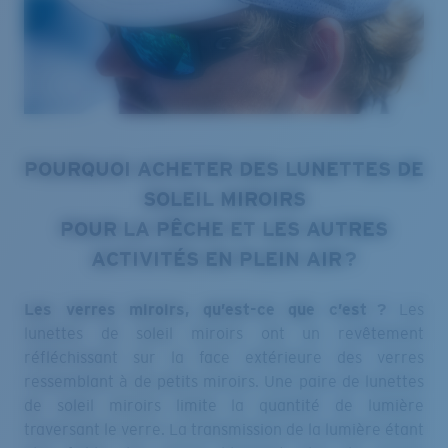
POURQUOI ACHETER DES LUNETTES DE
SOLEIL MIROIRS
POUR LA PÊCHE ET LES AUTRES
ACTIVITÉS EN PLEIN AIR ?
Les verres miroirs, qu’est-ce que c’est ?
Les
lunettes de soleil miroirs ont un revêtement
réfléchissant sur la face extérieure des verres
ressemblant à de petits miroirs. Une paire de lunettes
de soleil miroirs limite la quantité de lumière
traversant le verre. La transmission de la lumière étant
plus faible, les verres bloquent plus de rayons