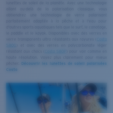
lunettes de soleil de la planète. Avec une technologie
allant au-delà de la polarisation classique, vous
obtiendrez une technologie de verre polarisant
parfaitement adaptée à la pêche et à l'eau pour
d'autres sports aquatiques tels que le surf, le canotage,
le paddle et le kayak. Disponibles avec des verres en
verre transparents ultra résistants aux rayures (
Costa
580G
) et avec des verres en polycarbonate léger
résistant aux chocs (
Costa 580P
) pour voir comme en
haute résolution. Voyez plus clairement pour mieux
pêcher.
Découvrir les lunettes de soleil polarisées
Costa