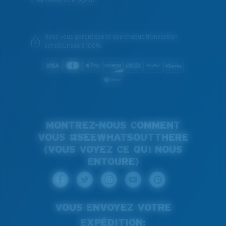
Crew Rewards Program
Nous vous garantissons que chaque transaction
est sécurisée à 100%
MONTREZ-NOUS COMMENT
VOUS #SEEWHATSOUTTHERE
(VOUS VOYEZ CE QUI NOUS
ENTOURE)
VOUS ENVOYEZ VOTRE
EXPÉDITION: