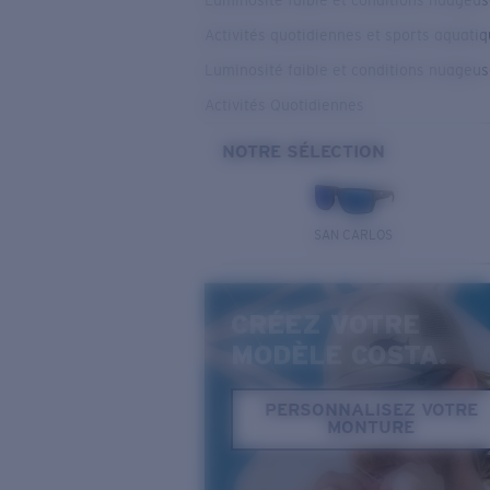
Luminosité faible et conditions nuageu
Activités quotidiennes et sports aquati
Luminosité faible et conditions nuageu
Activités Quotidiennes
NOTRE SÉLECTION
SAN CARLOS
CRÉEZ VOTRE
MODÈLE COSTA.
PERSONNALISEZ VOTRE
MONTURE