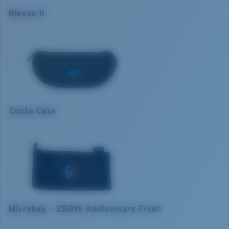
Canotage et pêche en eaux profondes
Article n°.:
6S9121 912120 64-11
Rincon II
Forte luminosité en mer
Couleur de la monture:
Drapeau thon 250e
Soleil intense
XL
anniversaire des Amériques
Couleur des verres:
Effet miroir Bleu
1. Largeur monture:
138 mm
Matière des verres:
Verres Lightwave
Taille de la monture:
Large
2. Largeur pont:
11 mm
Taille:
XL
Courbure de base:
Base 6 Decentered
3. Largeur verres:
64 mm
Catégorie de verres:
3P
Costa Case
4. Hauteur verres:
45.7 mm
5. Longueur branches:
134 mm
Microbag – 250th Anniversary Front
VERRES COSTA 580®