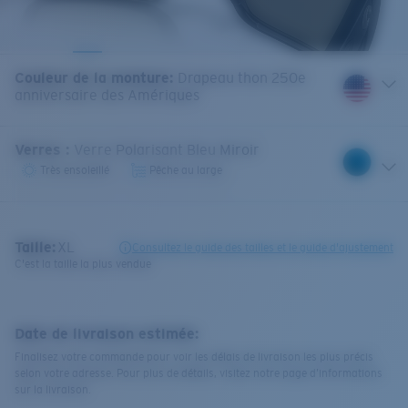
Couleur de la monture
:
Drapeau thon 250e
anniversaire des Amériques
Verres
:
Verre Polarisant Bleu Miroir
Très ensoleillé
Pêche au large
Taille:
XL
Consultez le guide des tailles et le guide d'ajustement
C'est la taille la plus vendue
Date de livraison estimée:
Finalisez votre commande pour voir les délais de livraison les plus précis
selon votre adresse. Pour plus de détails, visitez notre page d’informations
sur la livraison.