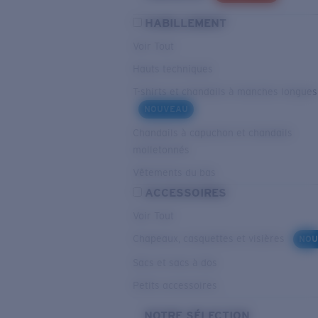
HABILLEMENT
Voir Tout
Hauts techniques
T-shirts et chandails à manches longues
NOUVEAU
Chandails à capuchon et chandails
molletonnés
Vêtements du bas
ACCESSOIRES
Voir Tout
Chapeaux, casquettes et visières
NOU
Sacs et sacs à dos
Petits accessoires
NOTRE SÉLECTION