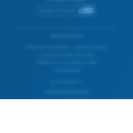
Canada (Français)
WebID #
848903001
Politique De Confidentialité
Conditions Générales
Conditions Generales D’utilisation
Déclaration sur l'accessibilité du Web
Choix de publicité
© Costa Del Mar, Inc.
AUTRES SITES DU GROUPE