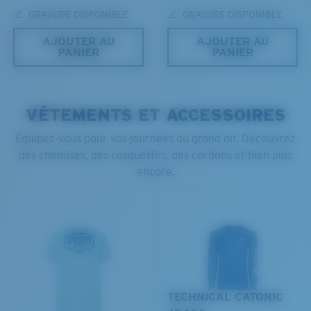
Vous cherchez peut-être une monture de taille
GRAVURE DISPONIBLE
GRAVURE DISPONIBLE
moyenne
ou
grande
.
AJOUTER AU
AJOUTER AU
PANIER
PANIER
VÊTEMENTS ET ACCESSOIRES
Équipez-vous pour vos journées au grand air. Découvrez
des chemises, des casquettes, des cordons et bien plus
encore.
XL
Les deux dernières chevilles?
Vous cherchez peut-être une monture de
grande
taille.
TECHNICAL CATONIC