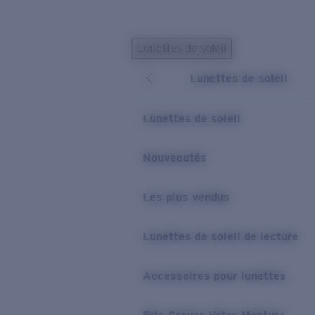
Skip to main content
Lunettes de soleil
LES PLUS RECHERCHÉS
Lunettes de soleil
Lunettes de soleil personnalisées
Nouveau
Meilleures ventes de lunettes de soleil
Lunettes de soleil
Nouveaux modèles solaires
LIENS UTILES
Nouveautés
Verres de rechange
Les plus vendus
Garantie et Réparations
Lunettes correctrices
Lunettes de soleil de lecture
Accessoires pour lunettes