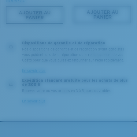
NOUVEAU
AJOUTER AU
AJOUTER AU
PANIER
PANIER
Dispositions de garantie et de réparation
Nos dispositions de garantie et de réparation avant-gardistes
vous guident lors de la réparation ou le remplacement de vos
Costa pour que vous puissiez retourner sur l'eau rapidement.
En savoir plus
Expédition standard gratuite pour les achats de plus
de 200 $
Recevez votre ou vos articles en 3 à 5 jours ouvrables.
En savoir plus