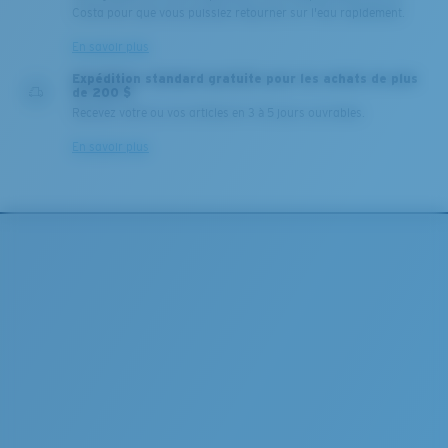
Costa pour que vous puissiez retourner sur l'eau rapidement.
En savoir plus
Expédition standard gratuite pour les achats de plus
de 200 $
Recevez votre ou vos articles en 3 à 5 jours ouvrables.
En savoir plus