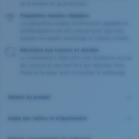
de la lumière et de protection.
Plaquettes nasales réglables
Les plaquettes nasales entièrement réglables et
antidérapantes ont été conçues pour que vous
puissiez les ajuster davantage et réduire la buée.
Résistant aux rayures et durable
Le revêtement C-Wall offre une résistance accrue
aux rayures et une barrière qui repousse l'eau,
l'huile et la sueur pour en faciliter le nettoyage.
Détails du produit
Guide des tailles et d'ajustement
L'objectif de Costa a toujours été de rendre les
meilleures innovations accessibles sur l'eau aux quatre
coins du monde. Notre modèle qui porte le nom de