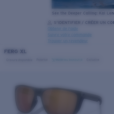
See the Deeper Calling: Kai Le
S’IDENTIFIER / CRÉER UN C
Obtenir de l'aide
Suivre votre commande
Trouver un revendeur
FERG XL
OBJECTIF MIS À JOUR
AJOUTÉ AU PANIER!
Polarisé
Matériau biosourcé
Exclusive
Gravure disponible
Prix :
Gratuit
Quantité:
Prix :
Gratuit
Quantité: