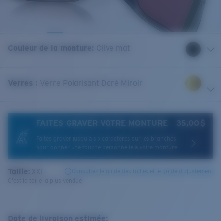
Couleur de la monture
:
Olive mat
Verres
:
Verre Polarisant Doré Miroir
FAITES GRAVER VOTRE MONTURE
35,00 $
Faites graver jusqu'à six caractères sur les branches
pour donner une touche personnelle à votre monture.
Taille:
XXL
Consultez le guide des tailles et le guide d'ajustement
C'est la taille la plus vendue
Date de livraison estimée: