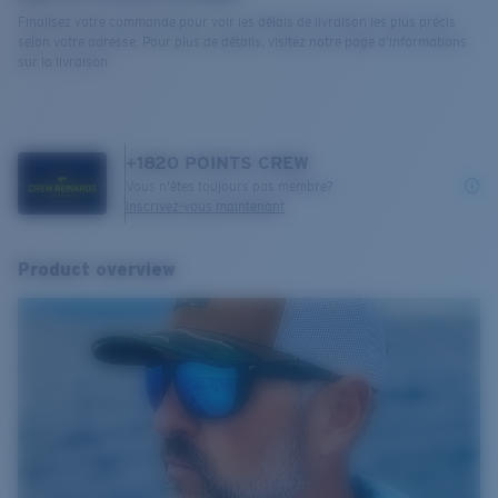
Finalisez votre commande pour voir les délais de livraison les plus précis
selon votre adresse. Pour plus de détails, visitez notre page d’informations
sur la livraison.
+
1820
POINTS CREW
Vous n'êtes toujours pas membre?
Inscrivez-vous maintenant
Product overview