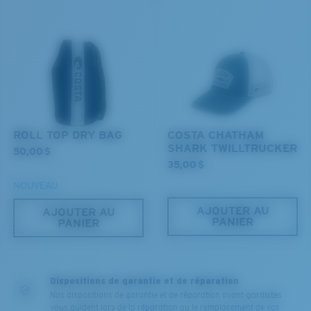
XL
Les deux dernières chevilles?
Vous cherchez peut-être une monture de
grande
taille.
ROLL TOP DRY BAG
COSTA CHATHAM
SHARK TWILLTRUCKER
50,00 $
35,00 $
NOUVEAU
AJOUTER AU
AJOUTER AU
PANIER
PANIER
Dispositions de garantie et de réparation
Nos dispositions de garantie et de réparation avant-gardistes
vous guident lors de la réparation ou le remplacement de vos