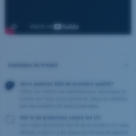
Avantages du Produit
Verre polarisé 580 de première qualité*
Filtrer les reflets est essentiel pour quiconque se
trouve sur l'eau ou au grand air. Nous ne vendons
que des lunettes de soleil polarisées.
100 % de protection contre les UV
Vos Costa absorbent 100 % de la lumière UV, vous
offrant ce qu’il y a de mieux en termes de gestion