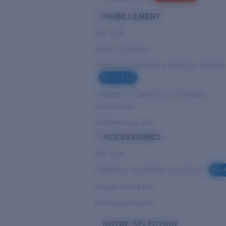
HABILLEMENT
Voir Tout
Hauts techniques
T-shirts et chandails à manches longues
NOUVEAU
Chandails à capuchon et chandails
molletonnés
Vêtements du bas
ACCESSOIRES
Voir Tout
Chapeaux, casquettes et visières
NOU
Sacs et sacs à dos
Petits accessoires
NOTRE SÉLECTION