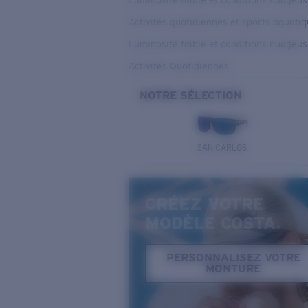
Luminosité faible et conditions nuageu
Activités quotidiennes et sports aquati
Luminosité faible et conditions nuageu
Activités Quotidiennes
NOTRE SÉLECTION
SAN CARLOS
CRÉEZ VOTRE
MODÈLE COSTA.
PERSONNALISEZ VOTRE
MONTURE