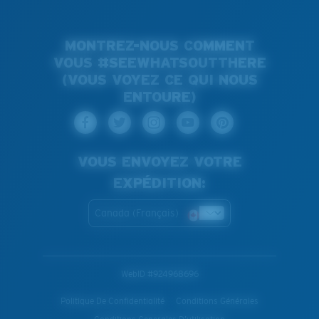
MONTREZ-NOUS COMMENT
VOUS #SEEWHATSOUTTHERE
(VOUS VOYEZ CE QUI NOUS
ENTOURE)
VOUS ENVOYEZ VOTRE
EXPÉDITION:
Canada (Français)
WebID #
924968696
Politique De Confidentialité
Conditions Générales