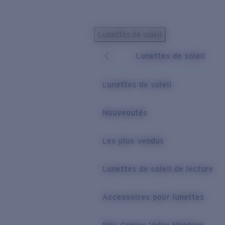
Skip to main content
Lunettes de soleil
LES PLUS RECHERCHÉS
Lunettes de soleil
Lunettes de soleil personnalisées
Nouveau
Meilleures ventes de lunettes de soleil
Lunettes de soleil
Nouveaux modèles solaires
LIENS UTILES
Nouveautés
Verres de rechange
Les plus vendus
Garantie et Réparations
Lunettes correctrices
Lunettes de soleil de lecture
Accessoires pour lunettes