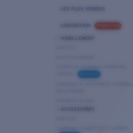
LES PLUS VENDUS
LIQUIDATION
PROMOTION
HABILLEMENT
VOIR TOUT
HAUTS TECHNIQUES
T-SHIRTS ET CHANDAILS À MANCHES
LONGUES
NOUVEAU
CHANDAILS À CAPUCHON ET CHANDAIL
MOLLETONNÉS
VÊTEMENTS DU BAS
ACCESSOIRES
VOIR TOUT
CHAPEAUX, CASQUETTES ET VISIÈRES