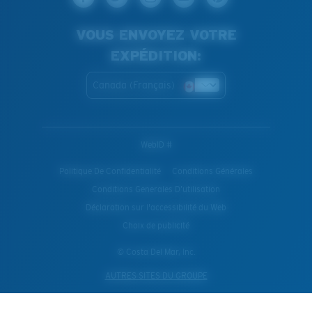
VOUS ENVOYEZ VOTRE
EXPÉDITION:
Canada (Français)
WebID #
Politique De Confidentialité
Conditions Générales
Conditions Generales D’utilisation
Déclaration sur l'accessibilité du Web
Choix de publicité
© Costa Del Mar, Inc.
AUTRES SITES DU GROUPE