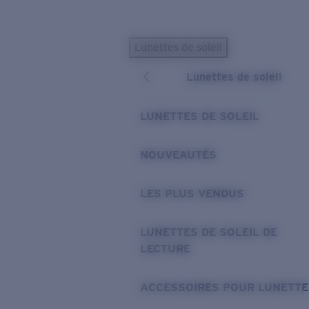
Skip to main content
Lunettes de soleil
LES PLUS RECHERCHÉS
Lunettes de soleil
Lunettes de soleil personnalisées
Nouveau
Meilleures ventes de lunettes de soleil
LUNETTES DE SOLEIL
Nouveaux modèles solaires
LIENS UTILES
NOUVEAUTÉS
Verres de rechange
LES PLUS VENDUS
Garantie et Réparations
Lunettes correctrices
LUNETTES DE SOLEIL DE
LECTURE
ACCESSOIRES POUR LUNETTE