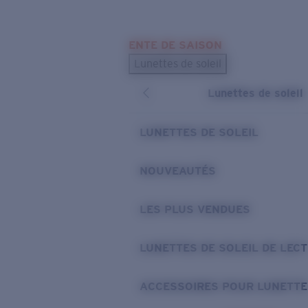
Skip to main content
ENTE DE SAISON
LES PLUS RECHERCHÉS
Lunettes de soleil
Meilleures ventes de lunettes de soleil
Lunettes de soleil
Nouveaux modèles solaires
LIENS UTILES
LUNETTES DE SOLEIL
Verres de rechange
NOUVEAUTÉS
Garantie et Réparations
LES PLUS VENDUES
LUNETTES DE SOLEIL DE LEC
ACCESSOIRES POUR LUNETTE