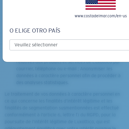
les utilisateurs du site ;
Mener à bien une fusion potentielle, une vente
www.costadelmar.com/en-us
d’actifs, un transfert de tout ou partie importante
de son activité ou une opération de financement en
O ELIGE OTRO PAÍS
divulguant et en transférant les données à
caractère personnel au(x) tiers impliqué(s) dans la
transaction dans le cadre de l’opération ;
Réaliser des enquêtes et des études de marché
relatives aux produits et services de Luxottica par
courrier, téléphone ou e-mail ; Anonymiser les
données à caractère personnel afin de procéder à
des analyses statistiques.
Le traitement de vos données à caractère personnel en
ce qui concerne les finalités d’intérêt légitime et les
finalités de segmentation susmentionnées est effectué
conformément à l’article 6, lettre f) du RGPD, pour la
poursuite de l’intérêt légitime de Luxottica, qui est
adéquatement équilibré avec votre intérêt puisque le