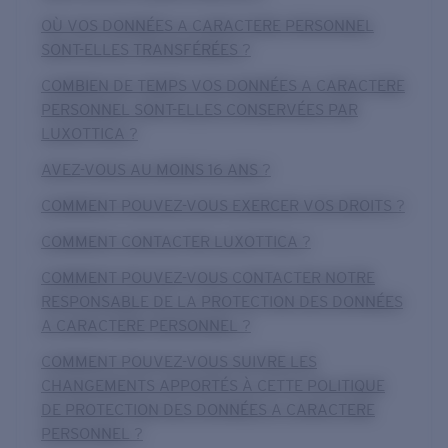
OÙ VOS DONNÉES A CARACTERE PERSONNEL
SONT-ELLES TRANSFÉRÉES ?
COMBIEN DE TEMPS VOS DONNÉES A CARACTERE
PERSONNEL SONT-ELLES CONSERVÉES PAR
LUXOTTICA ?
AVEZ-VOUS AU MOINS 16 ANS ?
COMMENT POUVEZ-VOUS EXERCER VOS DROITS ?
COMMENT CONTACTER LUXOTTICA ?
COMMENT POUVEZ-VOUS CONTACTER NOTRE
RESPONSABLE DE LA PROTECTION DES DONNÉES
A CARACTERE PERSONNEL ?
COMMENT POUVEZ-VOUS SUIVRE LES
CHANGEMENTS APPORTÉS À CETTE POLITIQUE
DE PROTECTION DES DONNÉES A CARACTERE
PERSONNEL ?