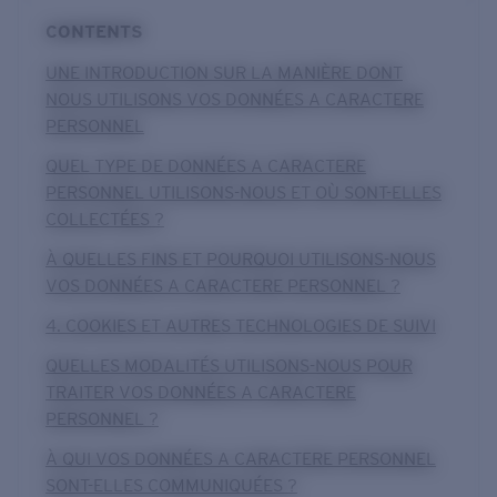
CONTENTS
UNE INTRODUCTION SUR LA MANIÈRE DONT
NOUS UTILISONS VOS DONNÉES A CARACTERE
PERSONNEL
QUEL TYPE DE DONNÉES A CARACTERE
PERSONNEL UTILISONS-NOUS ET OÙ SONT-ELLES
COLLECTÉES ?
À QUELLES FINS ET POURQUOI UTILISONS-NOUS
VOS DONNÉES A CARACTERE PERSONNEL ?
4. COOKIES ET AUTRES TECHNOLOGIES DE SUIVI
QUELLES MODALITÉS UTILISONS-NOUS POUR
TRAITER VOS DONNÉES A CARACTERE
PERSONNEL ?
À QUI VOS DONNÉES A CARACTERE PERSONNEL
SONT-ELLES COMMUNIQUÉES ?