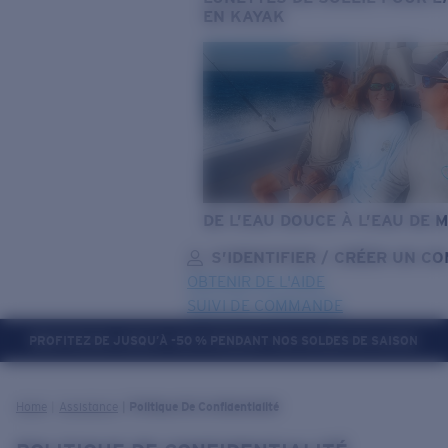
EN KAYAK
DE L’EAU DOUCE À L’EAU DE 
S’IDENTIFIER / CRÉER UN C
OBTENIR DE L'AIDE
SUIVI DE COMMANDE
PROFITEZ DE JUSQU’À -50 % PENDANT NOS SOLDES DE SAISON
OBJECTIF MIS À JOUR
AJOUTÉ AU PANIER!
Home
Assistance
Politique De Confidentialité