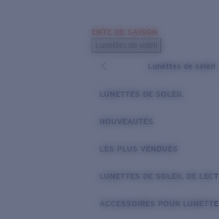
Skip to main content
ENTE DE SAISON
LES PLUS RECHERCHÉS
Lunettes de soleil
Meilleures ventes de lunettes de soleil
Lunettes de soleil
Nouveaux modèles solaires
LIENS UTILES
LUNETTES DE SOLEIL
Verres de rechange
NOUVEAUTÉS
Garantie et Réparations
LES PLUS VENDUES
LUNETTES DE SOLEIL DE LEC
ACCESSOIRES POUR LUNETTE