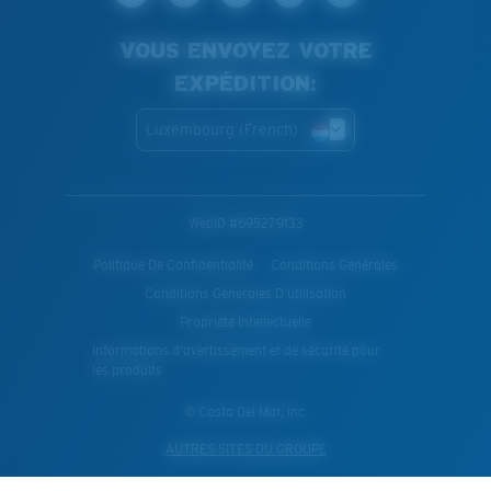
VOUS ENVOYEZ VOTRE
EXPÉDITION:
Luxembourg (French)
WebID #
695279133
Politique De Confidentialité
Conditions Générales
Conditions Generales D’utilisation
Propriété Intellectuelle
Informations d'avertissement et de sécurité pour
les produits
© Costa Del Mar, Inc.
AUTRES SITES DU GROUPE