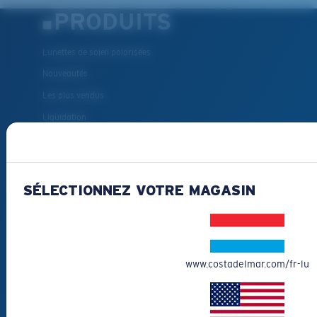
PRODUITS
Lunettes de soleil polarisées
Nouveautés
Les plus vendus
Liquidation
Lunettes de soleil de lecture
Accessoires pour lunettes
Lunettes de soleil pour la pêche
SÉLECTIONNEZ VOTRE MAGASIN
COMMENT
POUVONS-NOUS
www.costadelmar.com/fr-lu
VOUS AIDER?
Obtenir de l'aide