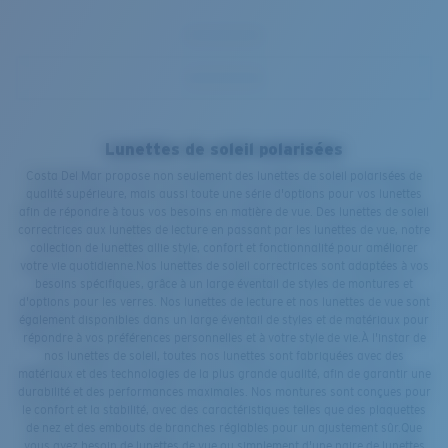
Lunettes de soleil polarisées
Costa Del Mar propose non seulement des lunettes de soleil polarisées de
qualité supérieure, mais aussi toute une série d'options pour vos lunettes
afin de répondre à tous vos besoins en matière de vue. Des lunettes de soleil
correctrices aux lunettes de lecture en passant par les lunettes de vue, notre
collection de lunettes allie style, confort et fonctionnalité pour améliorer
votre vie quotidienne.Nos lunettes de soleil correctrices sont adaptées à vos
besoins spécifiques, grâce à un large éventail de styles de montures et
d'options pour les verres. Nos lunettes de lecture et nos lunettes de vue sont
également disponibles dans un large éventail de styles et de matériaux pour
répondre à vos préférences personnelles et à votre style de vie.À l'instar de
nos lunettes de soleil, toutes nos lunettes sont fabriquées avec des
matériaux et des technologies de la plus grande qualité, afin de garantir une
durabilité et des performances maximales. Nos montures sont conçues pour
le confort et la stabilité, avec des caractéristiques telles que des plaquettes
de nez et des embouts de branches réglables pour un ajustement sûr.Que
vous ayez besoin de lunettes de vue ou simplement d'une paire de lunettes