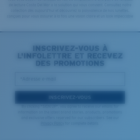
de lecture Costa Del Mar a la solution qui vous convient. Consultez notre
collection dès aujourd'hui et découvrez la polyvalence de nos lunettes,
conçues pour vous assurer à la fois une vision claire et un look impeccable
INSCRIVEZ-VOUS À
L'INFOLETTRE ET RECEVEZ
DES PROMOTIONS
*Adresse e-mail
INSCRIVEZ-VOUS
By clicking "SIGN UP", you agree to receive our emails for
information on the latest brand stories, products, promotions
and exclusive offers reserved for our subscribers. See our
Privacy Policy
for complete details.