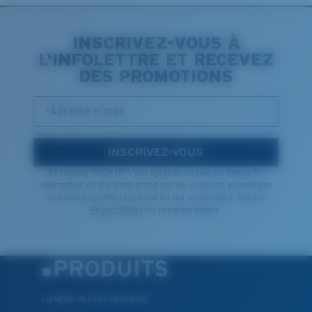
INSCRIVEZ-VOUS À
L'INFOLETTRE ET RECEVEZ
DES PROMOTIONS
*Adresse e-mail
INSCRIVEZ-VOUS
By clicking "SIGN UP", you agree to receive our emails for
information on the latest brand stories, products, promotions
and exclusive offers reserved for our subscribers. See our
Privacy Policy
for complete details.
PRODUITS
Lunettes de soleil polarisées