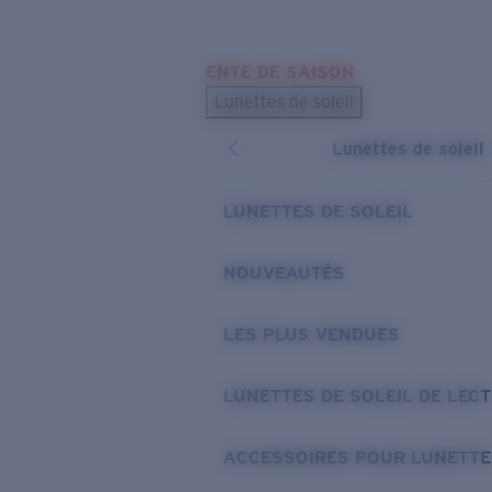
Skip to main content
ENTE DE SAISON
LES PLUS RECHERCHÉS
Lunettes de soleil
Meilleures ventes de lunettes de soleil
Lunettes de soleil
Nouveaux modèles solaires
LIENS UTILES
LUNETTES DE SOLEIL
Verres de rechange
NOUVEAUTÉS
Garantie et Réparations
LES PLUS VENDUES
LUNETTES DE SOLEIL DE LEC
ACCESSOIRES POUR LUNETTE