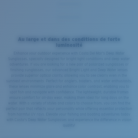
Au large et dans des conditions de forte
luminosité
Enhance your outdoor experience with Costa Del Mar's Deep Water
Sunglasses, specially designed for bright light conditions and deep water
adventures. If you are looking for a new pair of polarized sunglasses or
finshing sunglasses, our advanced Bright Light and Deep Water lenses
provide superior optical clarity, allowing you to see clearly even in the
sunniest environments. Perfect for anglers, boaters, and water enthusiasts,
these lenses minimize glare and enhance color contrast, enabling you to
spot fish and navigate with confidence. The lightweight, durable frames
ensure comfort for all-day wear, making them ideal for long days on the
water. With a variety of styles and colors to choose from, you can find the
perfect pair that reflects your personality while offering essential protection
from harmful UV rays. Elevate your fishing and boating adventures today
with Costa's Deep Water Sunglasses and experience the difference in vision
quality!