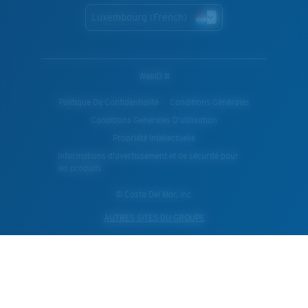
Luxembourg (French)
WebID #
Politique De Confidentialité
Conditions Générales
Conditions Generales D’utilisation
Propriété Intellectuelle
Informations d'avertissement et de sécurité pour
les produits
© Costa Del Mar, Inc.
AUTRES SITES DU GROUPE