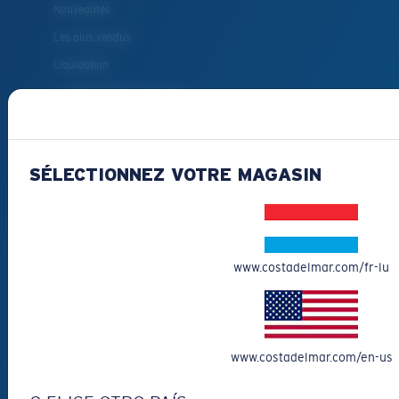
Nouveautés
Les plus vendus
Liquidation
Lunettes de soleil de lecture
Accessoires pour lunettes
Lunettes de soleil pour la pêche
SÉLECTIONNEZ VOTRE MAGASIN
COMMENT
POUVONS-NOUS
VOUS AIDER?
www.costadelmar.com/fr-lu
Obtenir de l'aide
Suivi de commande
Créez Et Suivez Votre Retour
www.costadelmar.com/en-us
Livraison et retours