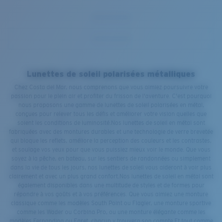
Lunettes de soleil polarisées métalliques
Chez Costa del Mar, nous comprenons que vous aimiez poursuivre votre
passion pour le plein air et profiter du frisson de l'aventure. C'est pourquoi
nous proposons une gamme de lunettes de soleil polarisées en métal,
conçues pour relever tous les défis et améliorer votre vision quelles que
soient les conditions de luminosité.Nos lunettes de soleil en métal sont
fabriquées avec des montures durables et une technologie de verre brevetée
qui bloque les reflets, améliore la perception des couleurs et les contrastes,
et soulage vos yeux pour que vous puissiez mieux voir le monde. Que vous
soyez à la pêche, en bateau, sur les sentiers de randonnées ou simplement
dans la vie de tous les jours, nos lunettes de soleil vous aideront à voir plus
clairement et avec un plus grand confort.Nos lunettes de soleil en métal sont
également disponibles dans une multitude de styles et de formes pour
répondre à vos goûts et à vos préférences. Que vous aimiez une monture
classique comme les modèles South Point ou Flagler, une monture sportive
comme les Wader ou Corbina Pro, ou une monture élégante comme les
modèles Fernandina ou Egret, chacun y trouvera son compte.Et tout comme