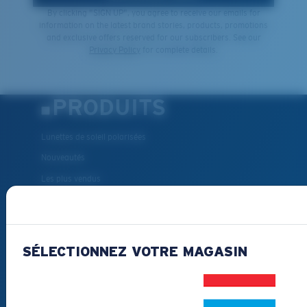
By clicking "SIGN UP", you agree to receive our emails for
information on the latest brand stories, products, promotions
and exclusive offers reserved for our subscribers. See our
Privacy Policy
for complete details.
PRODUITS
Lunettes de soleil polarisées
Nouveautés
Les plus vendus
Liquidation
Lunettes de soleil de lecture
Accessoires pour lunettes
SÉLECTIONNEZ VOTRE MAGASIN
Lunettes de soleil pour la pêche
COMMENT