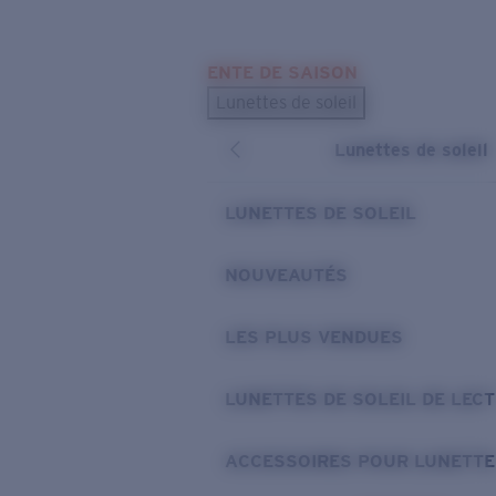
Skip to main content
ENTE DE SAISON
LES PLUS RECHERCHÉS
Lunettes de soleil
Meilleures ventes de lunettes de soleil
Lunettes de soleil
Nouveaux modèles solaires
LIENS UTILES
LUNETTES DE SOLEIL
Verres de rechange
NOUVEAUTÉS
Garantie et Réparations
LES PLUS VENDUES
LUNETTES DE SOLEIL DE LEC
ACCESSOIRES POUR LUNETTE