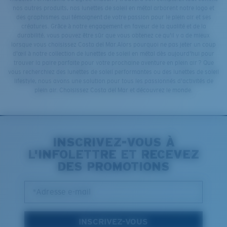
nos autres produits, nos lunettes de soleil en métal arborent notre logo et
des graphismes qui témoignent de votre passion pour le plein air et ses
créatures. Grâce à notre engagement en faveur de la qualité et de la
durabilité, vous pouvez être sûr que vous obtenez ce qu'il y a de mieux
lorsque vous choisissez Costa del Mar.Alors pourquoi ne pas jeter un coup
d'œil à notre collection de lunettes de soleil en métal dès aujourd'hui pour
trouver la paire parfaite pour votre prochaine aventure en plein air ? Que
vous recherchiez des lunettes de soleil performantes ou des lunettes de soleil
lifestyle, nous avons une solution pour tous les passionnés d'activités de
plein air. Choisissez Costa del Mar et découvrez le monde.
INSCRIVEZ-VOUS À
L'INFOLETTRE ET RECEVEZ
DES PROMOTIONS
*Adresse e-mail
INSCRIVEZ-VOUS