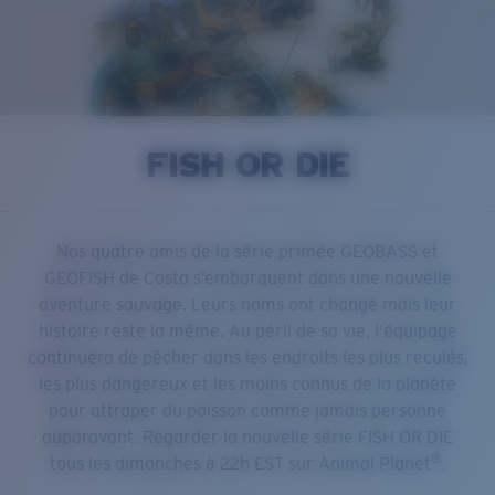
Prix :
Gratuit
Quantité:
Prix :
Gratuit
Quantité:
FISH OR DIE
Nos quatre amis de la série primée GEOBASS et
GEOFISH de Costa s’embarquent dans une nouvelle
aventure sauvage. Leurs noms ont changé mais leur
histoire reste la même. Au péril de sa vie, l'équipage
continuera de pêcher dans les endroits les plus reculés,
les plus dangereux et les moins connus de la planète
pour attraper du poisson comme jamais personne
auparavant. Regarder la nouvelle série FISH OR DIE
®
tous les dimanches à 22h EST sur Animal Planet
.