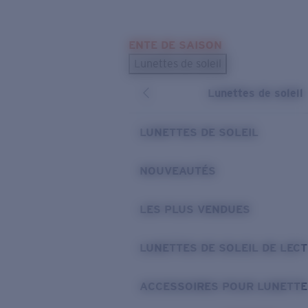
Skip to main content
ENTE DE SAISON
LES PLUS RECHERCHÉS
Lunettes de soleil
Meilleures ventes de lunettes de soleil
Lunettes de soleil
Nouveaux modèles solaires
LIENS UTILES
LUNETTES DE SOLEIL
Verres de rechange
NOUVEAUTÉS
Garantie et Réparations
LES PLUS VENDUES
LUNETTES DE SOLEIL DE LEC
ACCESSOIRES POUR LUNETTE