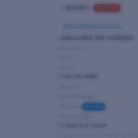
Liquidation
PROMOTION
Besoin d’aide pour choisir ?
MAGASINER PAR CATÉGORIE
Performance
Hybride
Lifestyle
COLLECTIONS
PRO Series
Collection Del Mar
Untangled
NOUVEAU
Pathfinder Series
LUNETTES COSTA
Au large et dans des conditions de fort