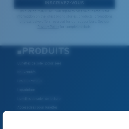
INSCRIVEZ-VOUS
By clicking "SIGN UP", you agree to receive our emails for
information on the latest brand stories, products, promotions
and exclusive offers reserved for our subscribers. See our
Privacy Policy
for complete details.
PRODUITS
Lunettes de soleil polarisées
Nouveautés
Les plus vendus
Liquidation
Lunettes de soleil de lecture
Accessoires pour lunettes
Lunettes de soleil pour la pêche