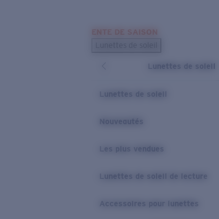
Skip to main content
ENTE DE SAISON
LES PLUS RECHERCHÉS
Lunettes de soleil
Meilleures ventes de lunettes de soleil
Lunettes de soleil
Nouveaux modèles solaires
LIENS UTILES
Lunettes de soleil
Verres de rechange
Nouveautés
Garantie et Réparations
Les plus vendues
Lunettes de soleil de lecture
Accessoires pour lunettes