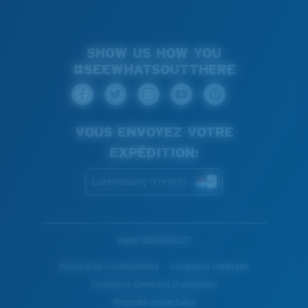
SHOW US HOW YOU
#SEEWHATSOUTTHERE
VOUS ENVOYEZ VOTRE
EXPÉDITION:
Luxembourg (French)
WebID #
241080027
Politique De Confidentialité
Conditions Générales
Conditions Generales D’utilisation
Propriété Intellectuelle