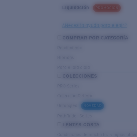
Liquidación
PROMOCIÓN
¿Necesita ayuda para elegir?
COMPRAR POR CATEGORÍA
Rendimiento
Híbridas
Para el dia a dia
COLECCIONES
PRO Series
Colección Del Mar
Untangled
NOVEDAD
Pathfinder Series
LENTES COSTA
Condiciones de mucha luz y aguas abier