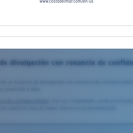
www.costadelmar.com/en-us
A CUENTA
ECHE DESCUENTOS DE HASTA EL 50% EN NUESTRAS REBAJAS DE TEM
ideas
de divulgación con renuncia de confide
a de un Acuerdo de divulgación con renuncia de confidenciali
, invención o idea.
ia de confidencialidad
. Una vez completado, envíe el formula
con usted en caso de haber interés en su presentación.