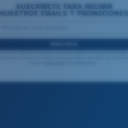
SUSCRÍBETE PARA RECIBIR
NUESTROS EMAILS Y PROMOCIONE
*Dirección de correo electrónico
REGÍSTRESE
By clicking "SIGN UP", you agree to receive our emails for information on the latest
rand stories, products, promotions and exclusive offers reserved for our subscriber
See our
Privacy Policy
for complete details.