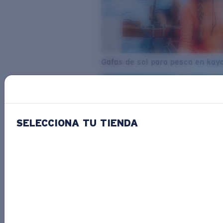
Gafas de sol para pesca en kay
SELECCIONA TU TIENDA
Del agua dulce al agua salada