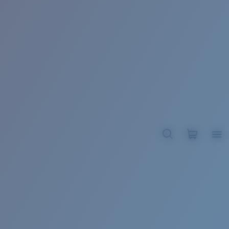
BROADBILL II XL