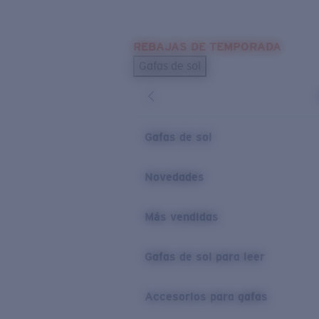
Skip to main content
REBAJAS DE TEMPORADA
BÚSQUEDAS POPULARES
Gafas de sol
Los más vendidos de gafas de sol
Novedades en gafas de sol
ENLACES ÚTILES
Gafas de sol
Lentes de recambio
Novedades
Garantía y reparación
Más vendidas
Gafas de sol para leer
Accesorios para gafas