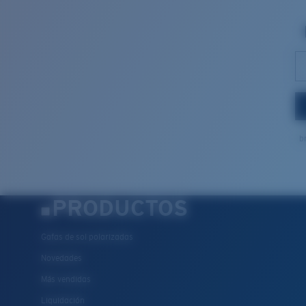
b
PRODUCTOS
Gafas de sol polarizadas
Novedades
Más vendidas
Liquidación