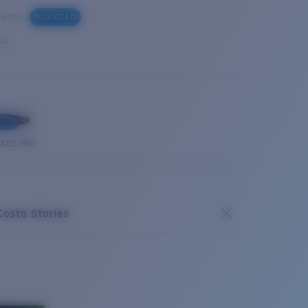
steras
NOVEDAD
uz
OUSE PRO
Costa Stories