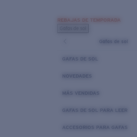
Skip to main content
REBAJAS DE TEMPORADA
BÚSQUEDAS POPULARES
Gafas de sol
Los más vendidos de gafas de sol
Gafas de sol
Novedades en gafas de sol
ENLACES ÚTILES
GAFAS DE SOL
Lentes de recambio
NOVEDADES
Garantía y reparación
MÁS VENDIDAS
GAFAS DE SOL PARA LEER
ACCESORIOS PARA GAFAS