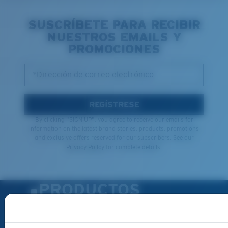
SUSCRÍBETE PARA RECIBIR
NUESTROS EMAILS Y
PROMOCIONES
*Dirección de correo electrónico
REGÍSTRESE
By clicking "SIGN UP", you agree to receive our emails for
information on the latest brand stories, products, promotions
and exclusive offers reserved for our subscribers. See our
Privacy Policy
for complete details.
PRODUCTOS
Gafas de sol polarizadas
Novedades