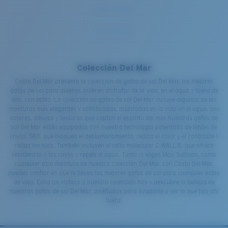
Colección Del Mar
Costa Del Mar presenta la colección de gafas de sol Del Mar, las mejores
gafas de sol para quienes quieren disfrutar de la vida, en el agua y fuera de
ella, con estilo. La colección de gafas de sol Del Mar incluye algunas de las
monturas más elegantes y sofisticadas, inspiradas en la vida en el agua, con
colores, dibujos y texturas que captan el espíritu del mar.Nuestras gafas de
sol Del Mar están equipadas con nuestra tecnología patentada de lentes de
cristal 580, que bloquea el deslumbramiento, realza el color y el contraste y
relaja los ojos. También incluyen el sello molecular C-WALL®, que ofrece
resistencia a las rayas y repele el agua. Tanto si eliges May, Sullivan, como
cualquier otra montura de nuestra colección Del Mar, con Costa Del Mar,
puedes confiar en que te llevas las mejores gafas de sol para cualquier estilo
de vida. Echa un vistazo a nuestra colección hoy y descubre la belleza de
nuestras gafas de sol Del Mar, diseñadas para ayudarte a ver lo que hay ahí
fuera.