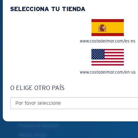
SELECCIONA TU TIENDA
Más vendidas
Liquidación
Gafas de sol para leer
Accesorios para gafas
www.costadelmar.com/es-es
Gafas de sol de pesca
¿CÓMO TE
PODEMOS AYUDAR?
www.costadelmar.com/en-us
O ELIGE OTRO PAÍS
Obtener asistencia
Seguimiento de Pedidos
Crea Y Sigue Tu Devolución
Envío y devoluciones
Programa de reparación
Métodos de pago