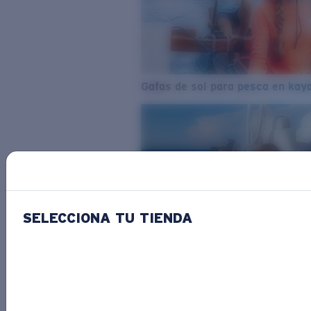
Gafas de sol para pesca en kay
SELECCIONA TU TIENDA
Del agua dulce al agua salada