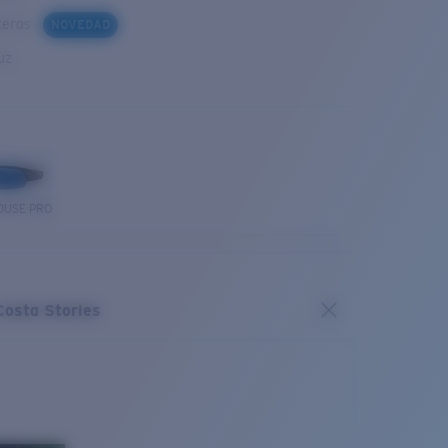
steras
NOVEDAD
uz
OUSE PRO
Costa Stories