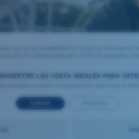
gar bajo un sol resplandeciente y de que ver bien durante todo
e producción artesanal para gafas con receta inspirada en fa
NCUENTRE LAS COSTA IDEALES PARA UST
as pensando en usted y en sus aventuras. Elija el tipo de lent
Unifocal
Progresivo
TIAL
COS