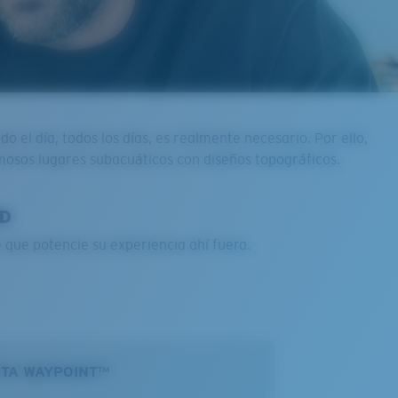
 el día, todos los días, es realmente necesario. Por ello,
mosos lugares subacuáticos con diseños topográficos.
ED
e que potencie su experiencia ahí fuera.
TA WAYPOINT™