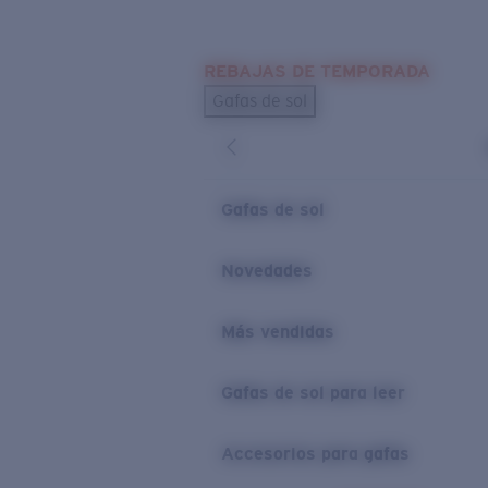
Skip to main content
REBAJAS DE TEMPORADA
BÚSQUEDAS POPULARES
Gafas de sol
Los más vendidos de gafas de sol
Novedades en gafas de sol
ENLACES ÚTILES
Gafas de sol
Lentes de recambio
Novedades
Garantía y reparación
Más vendidas
Gafas de sol para leer
Accesorios para gafas