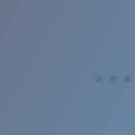
BROADBILL II XL