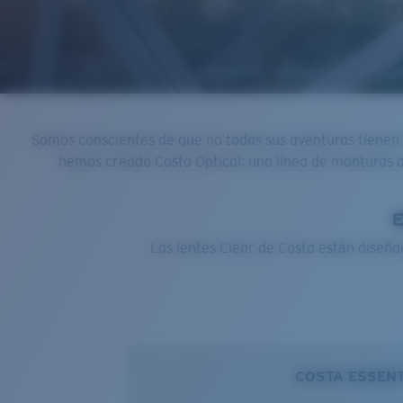
Somos conscientes de que no todas sus aventuras tienen lu
hemos creado Costa Optical: una línea de monturas d
E
Las lentes Clear de Costa están diseñad
COSTA ESSEN