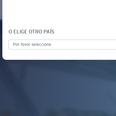
INICIAR SESIÓN / CREAR UN
Obtener asistencia
Seguimiento de Pedidos
APROV
O ELIGE OTRO PAÍS
OBJETIVO ACTUALIZADO
¡AGREGADO AL CARRITO!
Precio:
Sin cargo
Cantidad:
Precio:
Sin cargo
Cantidad: