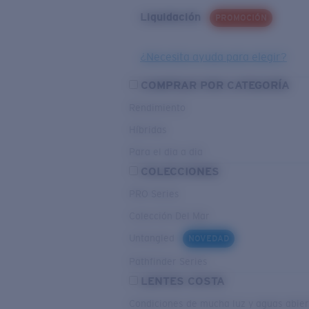
Liquidación
PROMOCIÓN
¿Necesita ayuda para elegir?
COMPRAR POR CATEGORÍA
Rendimiento
Híbridas
Para el dia a dia
COLECCIONES
PRO Series
Colección Del Mar
Untangled
NOVEDAD
Pathfinder Series
LENTES COSTA
Condiciones de mucha luz y aguas abier