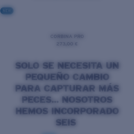
NEW
CORBINA PRO
273,00 €
SOLO SE NECESITA UN
PEQUEÑO CAMBIO
PARA CAPTURAR MÁS
PECES... NOSOTROS
HEMOS INCORPORADO
SEIS