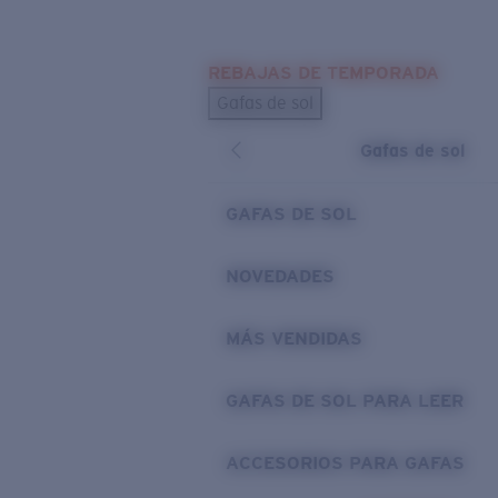
Skip to main content
REBAJAS DE TEMPORADA
BÚSQUEDAS POPULARES
Gafas de sol
Los más vendidos de gafas de sol
Gafas de sol
Novedades en gafas de sol
ENLACES ÚTILES
GAFAS DE SOL
Lentes de recambio
NOVEDADES
Garantía y reparación
MÁS VENDIDAS
GAFAS DE SOL PARA LEER
ACCESORIOS PARA GAFAS