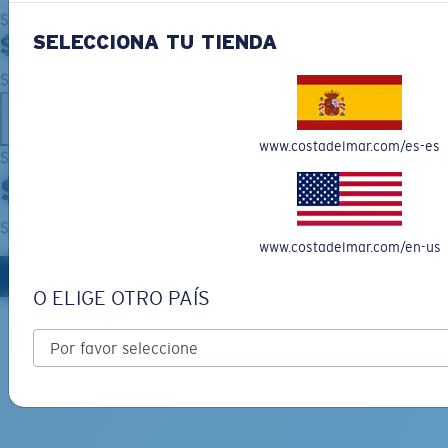
${category}
SELECCIONA TU TIENDA
${title}
${cta}
prev
www.costadelmar.com/es-es
${category}
${MODAL_TITLE}
${description}
www.costadelmar.com/en-us
${LABEL_MODAL_CTA}
O ELIGE OTRO PAÍS