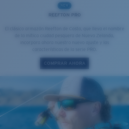
NEW
REEFTON PRO
El clásico armazón Reefton de Costa, que lleva el nombre
de la mítica ciudad pesquera de Nueva Zelanda,
incorpora ahora nuestro nuevo ajuste y las
características de la serie PRO.
COMPRAR AHORA