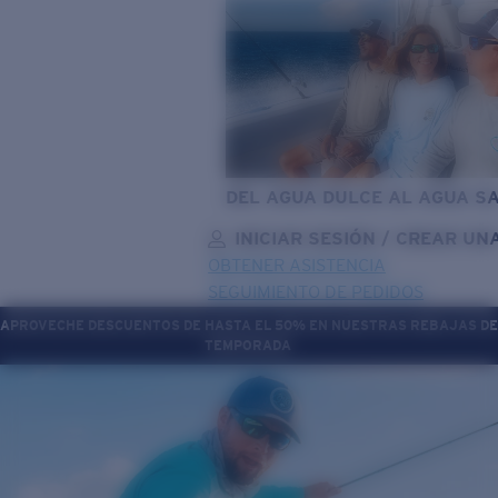
DEL AGUA DULCE AL AGUA S
INICIAR SESIÓN / CREAR UN
OBTENER ASISTENCIA
SEGUIMIENTO DE PEDIDOS
APROVECHE DESCUENTOS DE HASTA EL 50% EN NUESTRAS REBAJAS DE
TEMPORADA
OBJETIVO ACTUALIZADO
¡AGREGADO AL CARRITO!
Precio:
Sin cargo