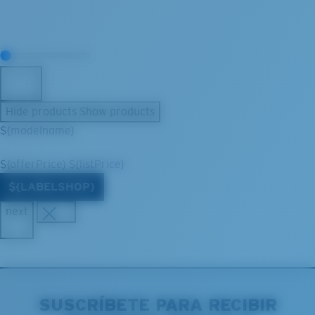
Hide products
Show products
${modelname}
${offerPrice}
${listPrice}
${LABELSHOP}
next
SUSCRÍBETE PARA RECIBIR