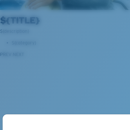
${TITLE}
${description}
${category}
PREV
NEXT