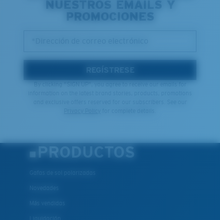
NUESTROS EMAILS Y
PROMOCIONES
*Dirección de correo electrónico
REGÍSTRESE
By clicking "SIGN UP", you agree to receive our emails for
information on the latest brand stories, products, promotions
and exclusive offers reserved for our subscribers. See our
Privacy Policy
for complete details.
PRODUCTOS
Gafas de sol polarizadas
Novedades
Más vendidas
Liquidación