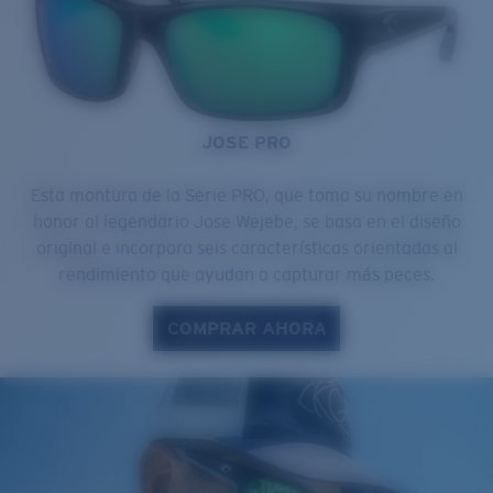
JOSE PRO
Esta montura de la Serie PRO, que toma su nombre en
honor al legendario Jose Wejebe, se basa en el diseño
original e incorpora seis características orientadas al
rendimiento que ayudan a capturar más peces.
COMPRAR AHORA