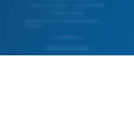
Terminos y Condiciones
Condiciones du Uso
Propiedad Intelectual
Advertencias e información de seguridad para
productos
© Costa Del Mar, Inc.
OTROS SITIOS DEL GRUPO