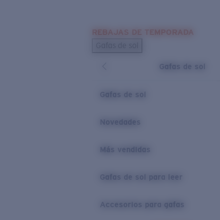
Skip to main content
REBAJAS DE TEMPORADA
BÚSQUEDAS POPULARES
Gafas de sol
Los más vendidos de gafas de sol
Gafas de sol
Novedades en gafas de sol
ENLACES ÚTILES
Gafas de sol
Lentes de recambio
Novedades
Garantía y reparación
Más vendidas
Gafas de sol para leer
Accesorios para gafas