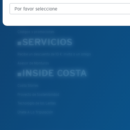
Programa de reparación
Métodos de pago
FAQs
Códigos y promociones
SERVICIOS
Recibe un descuento de 10 €: Invita a un amigo
Asesor de Monturas
INSIDE COSTA
Costa Stories
Proyecto de Sostenibilidad
Tecnología de las Lentes
Únete A La Tripulación