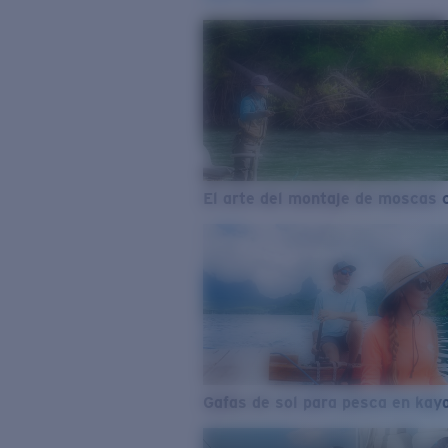
El arte del montaje de moscas 
Gafas de sol para pesca en kay