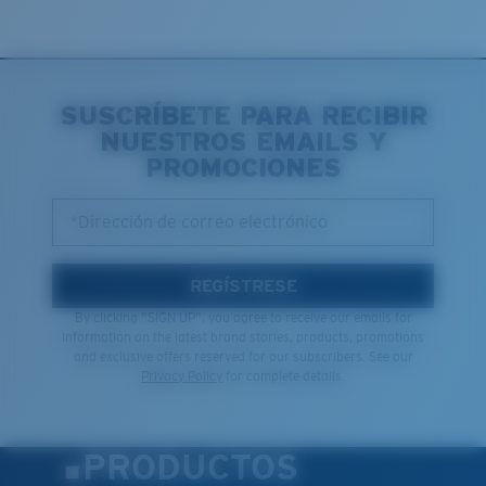
SUSCRÍBETE PARA RECIBIR
NUESTROS EMAILS Y
PROMOCIONES
*Dirección de correo electrónico
REGÍSTRESE
By clicking "SIGN UP", you agree to receive our emails for
information on the latest brand stories, products, promotions
and exclusive offers reserved for our subscribers. See our
Privacy Policy
for complete details.
PRODUCTOS