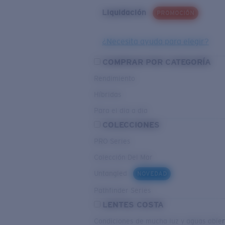
Liquidación
PROMOCIÓN
¿Necesita ayuda para elegir?
COMPRAR POR CATEGORÍA
Rendimiento
Híbridas
Para el dia a dia
COLECCIONES
PRO Series
Colección Del Mar
Untangled
NOVEDAD
Pathfinder Series
LENTES COSTA
Condiciones de mucha luz y aguas abier