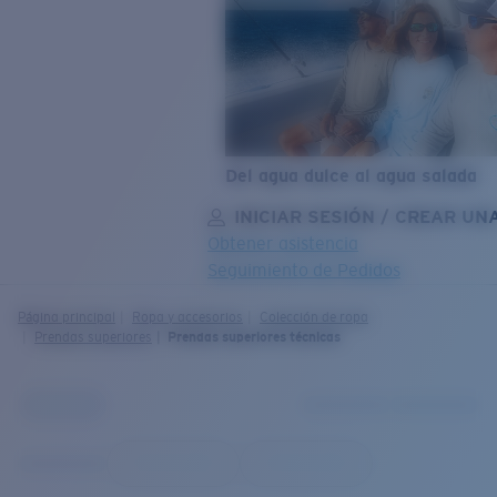
Del agua dulce al agua salada
INICIAR SESIÓN / CREAR UN
Obtener asistencia
Seguimiento de Pedidos
OBJETIVO ACTUALIZADO
¡AGREGADO AL CARRITO!
Página principal
Ropa y accesorios
Colección de ropa
Prendas superiores
Prendas superiores técnicas
Precio:
Sin cargo
Cantidad:
Precio:
Sin cargo