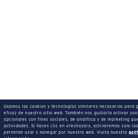
Usamos las cookies y tecnologías similares necesarias para 
eficaz de nuestro sitio web.
También nos gustaría activar coo
opcionales con fines sociales, de analítica y de marketing q
actividades.
Si haces clic en «rechazar», activaremos solo la
permitan usar y navegar por nuestra web.
Visita nuestra
polí