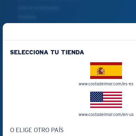
Gafas de sol polarizadas
Novedades
Más vendidas
Liquidación
Gafas de sol para leer
SELECCIONA TU TIENDA
Accesorios para gafas
Gafas de sol de pesca
¿CÓMO TE
www.costadelmar.com/es-es
PODEMOS AYUDAR?
Obtener asistencia
Seguimiento de Pedidos
www.costadelmar.com/en-us
Crea Y Sigue Tu Devolución
O ELIGE OTRO PAÍS
Envío y devoluciones