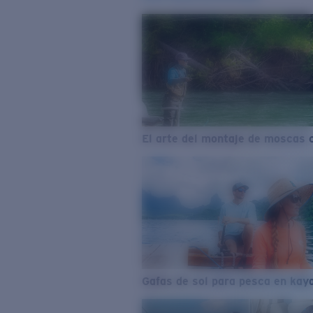
El arte del montaje de moscas 
Gafas de sol para pesca en kay