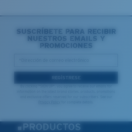
SUSCRÍBETE PARA RECIBIR
NUESTROS EMAILS Y
PROMOCIONES
*Dirección de correo electrónico
REGÍSTRESE
By clicking "SIGN UP", you agree to receive our emails for
information on the latest brand stories, products, promotions
and exclusive offers reserved for our subscribers. See our
Privacy Policy
for complete details.
PRODUCTOS