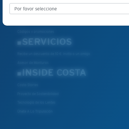
Programa de reparación
Métodos de pago
FAQs
Códigos y promociones
SERVICIOS
Recibe un descuento de 10 €: Invita a un amigo
Asesor de Monturas
INSIDE COSTA
Costa Stories
Proyecto de Sostenibilidad
Tecnología de las Lentes
Únete A La Tripulación