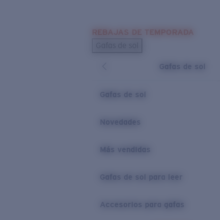
Skip to main content
REBAJAS DE TEMPORADA
BÚSQUEDAS POPULARES
Gafas de sol
Los más vendidos de gafas de sol
Gafas de sol
Novedades en gafas de sol
ENLACES ÚTILES
Gafas de sol
Lentes de recambio
Novedades
Garantía y reparación
Más vendidas
Gafas de sol para leer
Accesorios para gafas