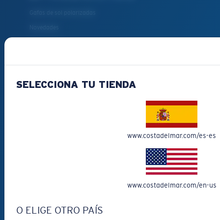
Gafas de sol polarizadas
Novedades
Más vendidas
Liquidación
Gafas de sol para leer
SELECCIONA TU TIENDA
Accesorios para gafas
Gafas de sol de pesca
¿CÓMO TE
www.costadelmar.com/es-es
PODEMOS AYUDAR?
Obtener asistencia
Seguimiento de Pedidos
www.costadelmar.com/en-us
Crea Y Sigue Tu Devolución
O ELIGE OTRO PAÍS
Envío y devoluciones