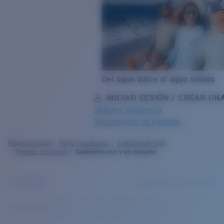
Del agua dulce al agua salada
INICIAR SESIÓN / CREAR UN
Obtener asistencia
Seguimiento de Pedidos
OBJETIVO ACTUALIZADO
¡AGREGADO AL CARRITO!
Página principal
Ropa y accesorios
Colección de ropa
Prendas superiores
Sudaderas con y sin capucha
Precio:
Sin cargo
Cantidad:
Precio:
Sin cargo