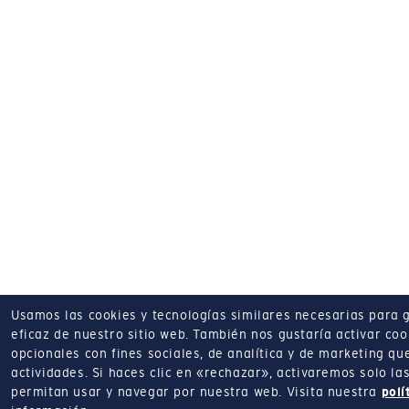
Usamos las cookies y tecnologías similares necesarias para 
eficaz de nuestro sitio web.
También nos gustaría activar coo
opcionales con fines sociales, de analítica y de marketing q
actividades.
Si haces clic en «rechazar», activaremos solo la
permitan usar y navegar por nuestra web.
Visita nuestra
polí