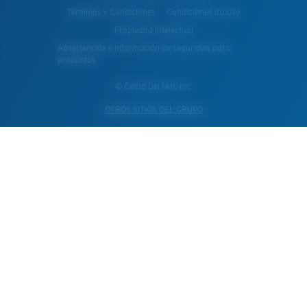
Terminos y Condiciones
Condiciones du Uso
Propiedad Intelectual
Advertencias e información de seguridad para
productos
© Costa Del Mar, Inc.
OTROS SITIOS DEL GRUPO