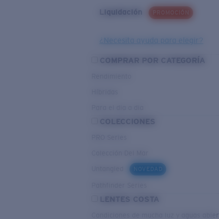
Liquidación
PROMOCIÓN
¿Necesita ayuda para elegir?
COMPRAR POR CATEGORÍA
Rendimiento
Híbridas
Para el dia a dia
COLECCIONES
PRO Series
Colección Del Mar
Untangled
NOVEDAD
Pathfinder Series
LENTES COSTA
Condiciones de mucha luz y aguas abier