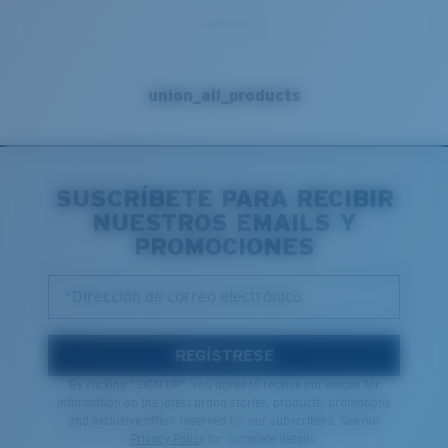
union_all_products
SUSCRÍBETE PARA RECIBIR
NUESTROS EMAILS Y
PROMOCIONES
*Dirección de correo electrónico
REGÍSTRESE
By clicking "SIGN UP", you agree to receive our emails for
information on the latest brand stories, products, promotions
and exclusive offers reserved for our subscribers. See our
Privacy Policy
for complete details.