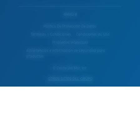
WebID #
Política De Protección De Datos
Terminos y Condiciones
Condiciones du Uso
Propiedad Intelectual
Advertencias e información de seguridad para
productos
© Costa Del Mar, Inc.
OTROS SITIOS DEL GRUPO