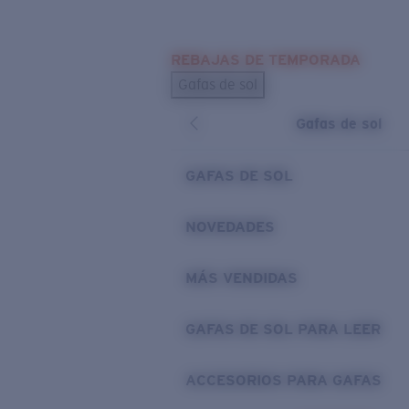
Skip to main content
REBAJAS DE TEMPORADA
BÚSQUEDAS POPULARES
Gafas de sol
Los más vendidos de gafas de sol
Gafas de sol
Novedades en gafas de sol
ENLACES ÚTILES
GAFAS DE SOL
Lentes de recambio
NOVEDADES
Garantía y reparación
MÁS VENDIDAS
GAFAS DE SOL PARA LEER
ACCESORIOS PARA GAFAS