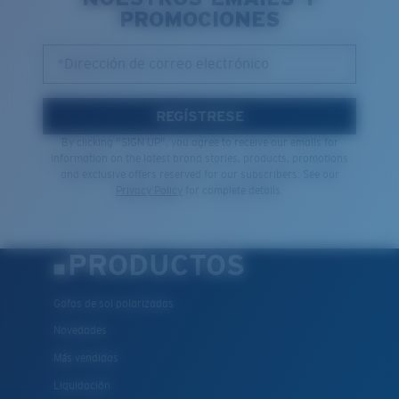
Cantidad:
PROMOCIONES
Precio:
Sin cargo
*Dirección de correo electrónico
Cantidad:
REGÍSTRESE
By clicking "SIGN UP", you agree to receive our emails for
information on the latest brand stories, products, promotions
and exclusive offers reserved for our subscribers. See our
Privacy Policy
for complete details.
PRODUCTOS
Gafas de sol polarizadas
Novedades
Más vendidas
Liquidación