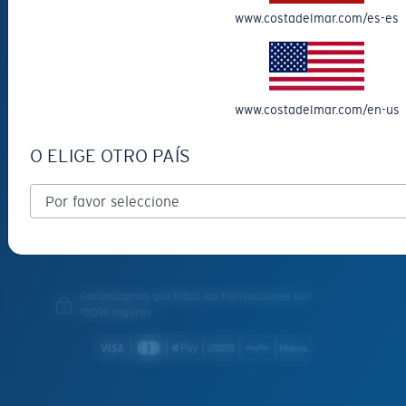
SERVICIOS
www.costadelmar.com/es-es
Recibe un descuento de 10 €: Invita a un amigo
Asesor de Monturas
INSIDE COSTA
www.costadelmar.com/en-us
Costa Stories
O ELIGE OTRO PAÍS
Proyecto de Sostenibilidad
Tecnología de las Lentes
Únete A La Tripulación
Garantizamos que todas las transacciones son
100% seguras