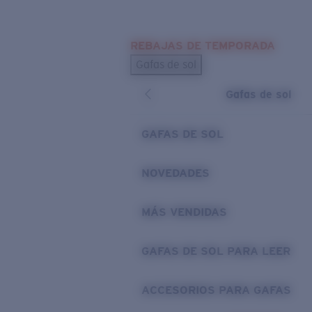
Skip to main content
REBAJAS DE TEMPORADA
BÚSQUEDAS POPULARES
Gafas de sol
Los más vendidos de gafas de sol
Gafas de sol
Novedades en gafas de sol
ENLACES ÚTILES
GAFAS DE SOL
Lentes de recambio
NOVEDADES
Garantía y reparación
MÁS VENDIDAS
GAFAS DE SOL PARA LEER
ACCESORIOS PARA GAFAS