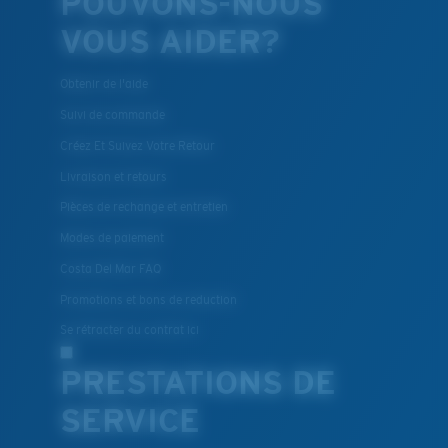
POUVONS-NOUS
VOUS AIDER?
Obtenir de l'aide
Suivi de commande
Créez Et Suivez Votre Retour
Livraison et retours
Pièces de rechange et entretien
Modes de paiement
Costa Del Mar FAQ
Promotions et bons de reduction
Se rétracter du contrat ici
PRESTATIONS DE
SERVICE