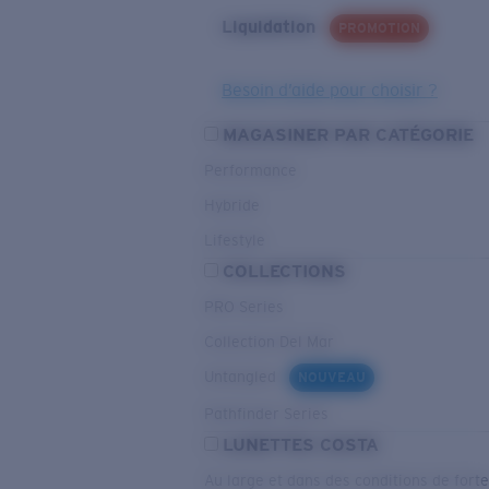
Liquidation
PROMOTION
Besoin d’aide pour choisir ?
MAGASINER PAR CATÉGORIE
Performance
Hybride
Lifestyle
COLLECTIONS
PRO Series
Collection Del Mar
Untangled
NOUVEAU
Pathfinder Series
LUNETTES COSTA
Au large et dans des conditions de fort