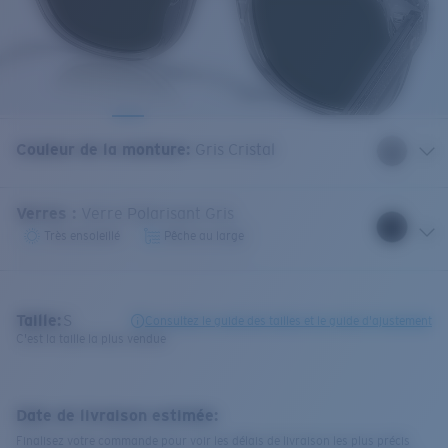
Couleur de la monture
:
Gris Cristal
Verres
:
Verre Polarisant Gris
Très ensoleillé
Pêche au large
Taille:
S
Consultez le guide des tailles et le guide d'ajustement
C'est la taille la plus vendue
Date de livraison estimée:
Finalisez votre commande pour voir les délais de livraison les plus précis