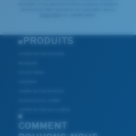
information on the latest brand stories, products, promotions
and exclusive offers reserved for our subscribers. See our
Privacy Policy
for complete details.
PRODUITS
Lunettes de soleil polarisées
Nouveautés
Les plus vendus
Liquidation
Lunettes de soleil de lecture
Accessoires pour lunettes
Lunettes de soleil pour la pêche
COMMENT