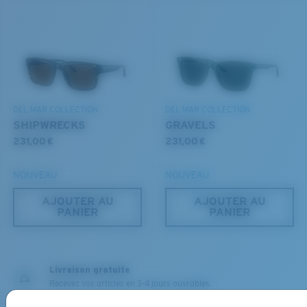
M
L
Chevilles du milieu?
Vous cherchez peut-être une monture de taille
DEL MAR COLLECTION
DEL MAR COLLECTION
moyenne
ou
grande
.
SHIPWRECKS
GRAVELS
231,00 €
231,00 €
NOUVEAU
NOUVEAU
AJOUTER AU
AJOUTER AU
PANIER
PANIER
XL
Livraison gratuite
Recevez vos articles en 3-4 jours ouvrables.
Les deux dernières chevilles?
En savoir plus