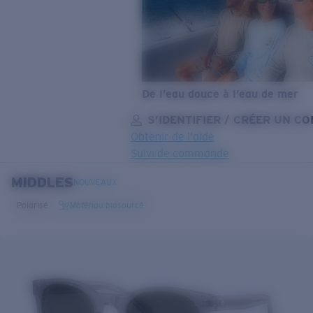
De l’eau douce à l’eau de mer
S’IDENTIFIER / CRÉER UN C
Obtenir de l'aide
Suivi de commande
MIDDLES
OBJECTIF MIS À JOUR
AJOUTÉ AU PANIER!
NOUVEAUX
Polarisé
Matériau biosourcé
Prix :
Gratuit
Quantité:
Prix :
Gratuit
Quantité: