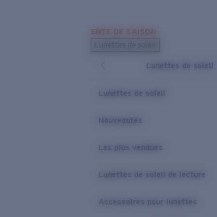
Skip to main content
ENTE DE SAISON
LES PLUS RECHERCHÉS
Lunettes de soleil
Meilleures ventes de lunettes de soleil
Lunettes de soleil
Nouveaux modèles solaires
LIENS UTILES
Lunettes de soleil
Verres de rechange
Nouveautés
Garantie et Réparations
Les plus vendues
Lunettes de soleil de lecture
Accessoires pour lunettes