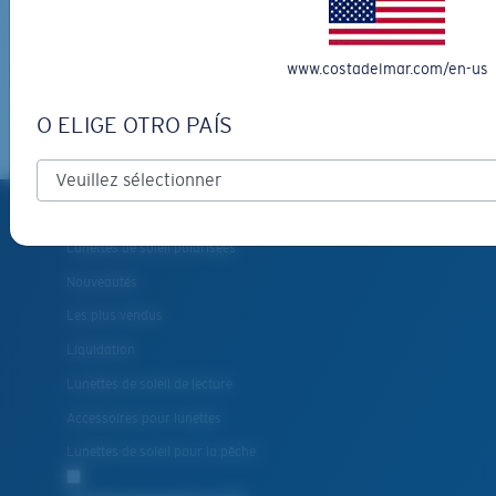
INSCRIVEZ-VOUS
By clicking "SIGN UP", you agree to receive our emails for
www.costadelmar.com/en-us
information on the latest brand stories, products, promotions
and exclusive offers reserved for our subscribers. See our
Privacy Policy
for complete details.
O ELIGE OTRO PAÍS
PRODUITS
Lunettes de soleil polarisées
Nouveautés
Les plus vendus
Liquidation
Lunettes de soleil de lecture
Accessoires pour lunettes
Lunettes de soleil pour la pêche