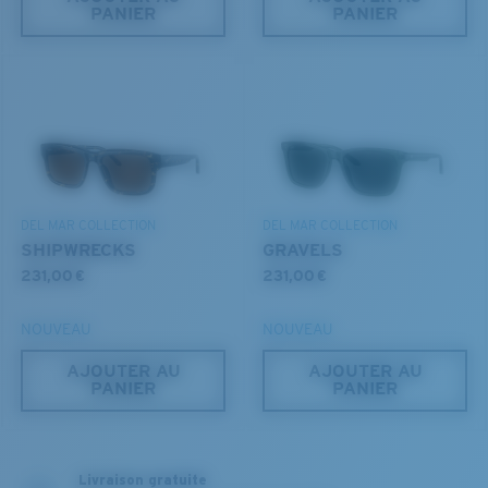
PANIER
PANIER
S
M
Jusqu’au bout?
Vous cherchez peut-être une monture de
petite
ou de
taille
moyenne
.
Léger et résistant aux chocs
DEL MAR COLLECTION
DEL MAR COLLECTION
SHIPWRECKS
GRAVELS
Le polycarbonate sont les matériaux les plus légers
231,00 €
231,00 €
et robustes qui soient pour le choix des verres
®
C-WALL
est une liaison covalente anti-rayures
NOUVEAU
NOUVEAU
M
L
AJOUTER AU
AJOUTER AU
BREVET U.S. N° 7.506.977
PANIER
PANIER
Chevilles du milieu?
Vous cherchez peut-être une monture de taille
moyenne
ou
grande
.
Livraison gratuite