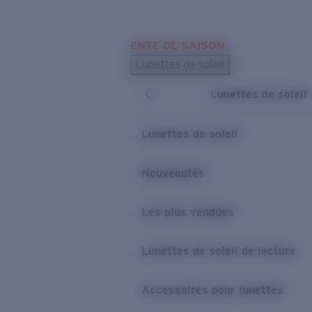
Skip to main content
ENTE DE SAISON
LES PLUS RECHERCHÉS
Lunettes de soleil
Meilleures ventes de lunettes de soleil
Lunettes de soleil
Nouveaux modèles solaires
LIENS UTILES
Lunettes de soleil
Verres de rechange
Nouveautés
Garantie et Réparations
Les plus vendues
Lunettes de soleil de lecture
Accessoires pour lunettes