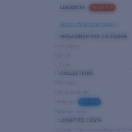
Liquidation
PROMOTION
Besoin d’aide pour choisir ?
MAGASINER PAR CATÉGORIE
Performance
Hybride
Lifestyle
COLLECTIONS
PRO Series
Collection Del Mar
Untangled
NOUVEAU
Pathfinder Series
LUNETTES COSTA
Au large et dans des conditions de fort