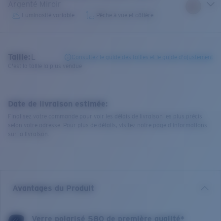
Argenté Miroir
Luminosité variable
Pêche à vue et côtière
Taille:
L
Consultez le guide des tailles et le guide d'ajustement
C'est la taille la plus vendue
Date de livraison estimée:
Finalisez votre commande pour voir les délais de livraison les plus précis
selon votre adresse. Pour plus de détails, visitez notre page d’informations
sur la livraison.
Avantages du Produit
Verre polarisé 580 de première qualité*