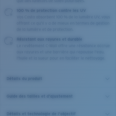
que des lunettes de soleil polarisées.
100 % de protection contre les UV
Vos Costa absorbent 100 % de la lumière UV, vous
offrant ce qu’il y a de mieux en termes de gestion
de la lumière et de protection.
Résistant aux rayures et durable
Le revêtement C-Wall offre une résistance accrue
aux rayures et une barrière qui repousse l'eau,
l'huile et la sueur pour en faciliter le nettoyage.
Détails du produit
Guide des tailles et d'ajustement
Profitez des avantages des optiques et des solaires en
un seul modèle. Dotées de notre technologie brevetée
C-Mate, ces lunettes de soleil de lecture Brine de Costa
Détails et technologie de l'objectif
sont un équilibre idéal entre performances et