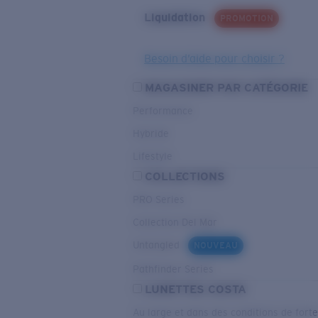
Liquidation
PROMOTION
Besoin d’aide pour choisir ?
MAGASINER PAR CATÉGORIE
Performance
Hybride
Lifestyle
COLLECTIONS
PRO Series
Collection Del Mar
Untangled
NOUVEAU
Pathfinder Series
LUNETTES COSTA
Au large et dans des conditions de fort