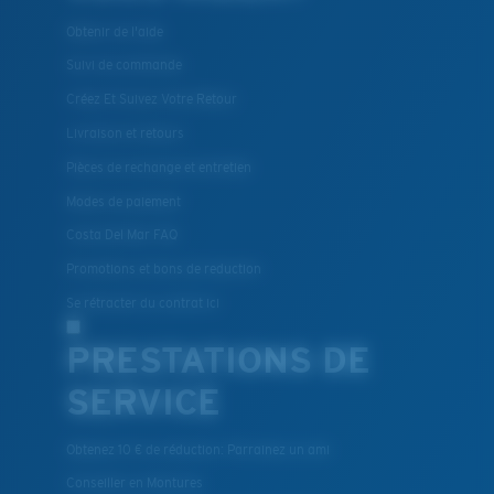
Obtenir de l'aide
Suivi de commande
Créez Et Suivez Votre Retour
Livraison et retours
XL
Pièces de rechange et entretien
Modes de paiement
Les deux dernières chevilles?
Costa Del Mar FAQ
Vous cherchez peut-être une monture de
grande
taille.
Promotions et bons de reduction
Se rétracter du contrat ici
PRESTATIONS DE
SERVICE
Obtenez 10 € de réduction: Parrainez un ami
Conseiller en Montures