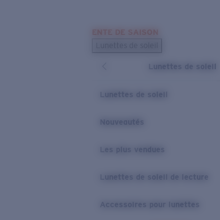
Skip to main content
ENTE DE SAISON
LES PLUS RECHERCHÉS
Lunettes de soleil
Meilleures ventes de lunettes de soleil
Lunettes de soleil
Nouveaux modèles solaires
LIENS UTILES
Lunettes de soleil
Verres de rechange
Nouveautés
Garantie et Réparations
Les plus vendues
Lunettes de soleil de lecture
Accessoires pour lunettes