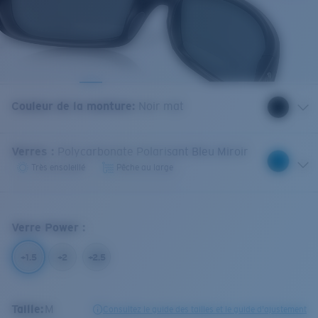
Couleur de la monture
:
Noir mat
Verres
:
Polycarbonate Polarisant Bleu Miroir
Très ensoleillé
Pêche au large
Verre Power
:
+1.5
+2
+2.5
Taille:
M
Consultez le guide des tailles et le guide d'ajustement