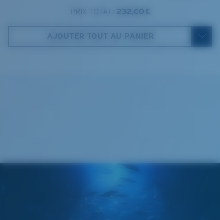
18 mm
PRIX TOTAL:
232,00 €
Costa Case
3. Largeur verres:
59 mm
AJOUTER TOUT AU PANIER
4. Hauteur verres:
35.9 mm
5. Longueur branches:
130 mm
Cleaning Cloth
VERRES COSTA 580®
Mis au point par nos experts du spectre lumineux, les
verres Costa 580 permettent d’améliorer les couleurs
contrairement aux verres de lunettes de soleil
classiques qui peuvent se révéler insuffisants.
La technologie brevetée des
verres gère la lumière grâce à: