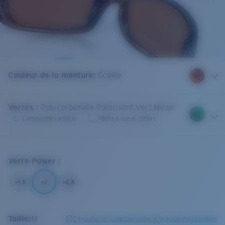
Couleur de la monture
:
Écaille
Verres
:
Polycarbonate Polarisant Vert Miroir
Luminosité variable
Pêche à vue et côtière
Verre Power
:
+1.5
+2
+2.5
Taille:
M
Consultez le guide des tailles et le guide d'ajustement