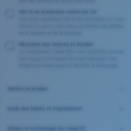
que des lunettes de soleil polarisées.
100 % de protection contre les UV
Vos Costa absorbent 100 % de la lumière UV, vous
offrant ce qu’il y a de mieux en termes de gestion
de la lumière et de protection.
Résistant aux rayures et durable
Le revêtement C-Wall offre une résistance accrue
aux rayures et une barrière qui repousse l'eau,
l'huile et la sueur pour en faciliter le nettoyage.
Détails du produit
Guide des tailles et d'ajustement
Profitez des avantages des optiques et des solaires en
un seul modèle. Dotées de notre technologie brevetée
C-Mate, ces lunettes de soleil de lecture Brine de Costa
Détails et technologie de l'objectif
sont un équilibre idéal entre performances et