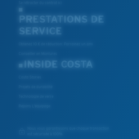
Se rétracter du contrat ici
PRESTATIONS DE
SERVICE
Obtenez 10 € de réduction: Parrainez un ami
XL
Conseiller en Montures
Les deux dernières chevilles?
INSIDE COSTA
Vous cherchez peut-être une monture de
grande
taille.
Costa Stories
Projets de durabilité
Technologie de verre
Rejoins L'équipage
Nous vous garantissons que chaque transaction
est sécurisée à 100%