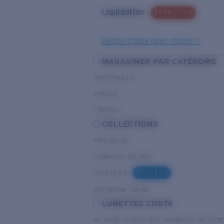
Liquidation
PROMOTION
Besoin d’aide pour choisir ?
MAGASINER PAR CATÉGORIE
Performance
Hybride
Lifestyle
COLLECTIONS
PRO Series
Collection Del Mar
Untangled
NOUVEAU
Pathfinder Series
LUNETTES COSTA
Au large et dans des conditions de fort