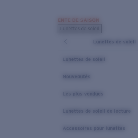
Skip to main content
ENTE DE SAISON
LES PLUS RECHERCHÉS
Lunettes de soleil
Meilleures ventes de lunettes de soleil
Lunettes de soleil
Nouveaux modèles solaires
LIENS UTILES
Lunettes de soleil
Verres de rechange
Nouveautés
Garantie et Réparations
Les plus vendues
Lunettes de soleil de lecture
Accessoires pour lunettes