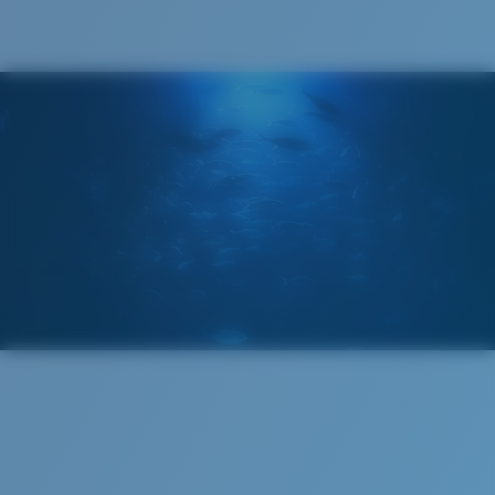
18 mm
Costa Case
3. Largeur verres:
59 mm
4. Hauteur verres:
35.9 mm
5. Longueur branches:
130 mm
VERRES COSTA 580®
Cleaning Cloth
Mis au point par nos experts du spectre lumineux, les
verres Costa 580 permettent d’améliorer les couleurs
contrairement aux verres de lunettes de soleil
classiques qui peuvent se révéler insuffisants.
La technologie brevetée des
verres gère la lumière grâce à:
L’absorption de la lumière bleue à haute énergie