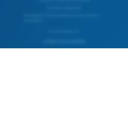
Conditions Generales D’utilisation
Propriété Intellectuelle
Informations d'avertissement et de sécurité pour
les produits
© Costa Del Mar, Inc.
AUTRES SITES DU GROUPE