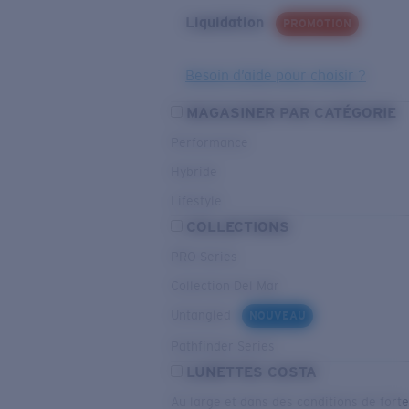
Liquidation
PROMOTION
Besoin d’aide pour choisir ?
MAGASINER PAR CATÉGORIE
Performance
Hybride
Lifestyle
COLLECTIONS
PRO Series
Collection Del Mar
Untangled
NOUVEAU
Pathfinder Series
LUNETTES COSTA
Au large et dans des conditions de fort