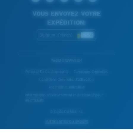
VOUS ENVOYEZ VOTRE
EXPÉDITION:
Belgium (French)
WebID #
729981324
Politique De Confidentialité
Conditions Générales
Conditions Generales D’utilisation
Propriété Intellectuelle
Informations d'avertissement et de sécurité pour
les produits
© Costa Del Mar, Inc.
AUTRES SITES DU GROUPE