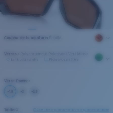
Couleur de la monture
:
Écaille
Verres
:
Polycarbonate Polarisant Vert Miroir
Luminosité variable
Pêche à vue et côtière
Verre Power
:
+1.5
+2
+2.5
Taille:
XL
Consultez le guide des tailles et le guide d'ajustement