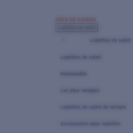
Skip to main content
ENTE DE SAISON
LES PLUS RECHERCHÉS
Lunettes de soleil
Meilleures ventes de lunettes de soleil
Lunettes de soleil
Nouveaux modèles solaires
LIENS UTILES
Lunettes de soleil
Verres de rechange
Nouveautés
Garantie et Réparations
Les plus vendues
Lunettes de soleil de lecture
Accessoires pour lunettes