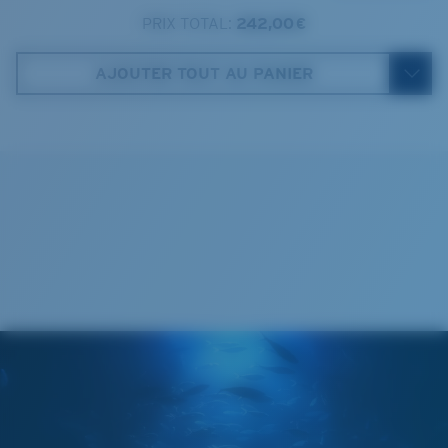
11 mm
PRIX TOTAL:
242,00 €
Costa Case
3. Largeur verres:
61.5 mm
AJOUTER TOUT AU PANIER
4. Hauteur verres:
41.8 mm
5. Longueur branches:
125 mm
VERRES COSTA 580®
Cleaning Cloth
Mis au point par nos experts du spectre lumineux, les
verres Costa 580 permettent d’améliorer les couleurs
contrairement aux verres de lunettes de soleil
classiques qui peuvent se révéler insuffisants.
La technologie brevetée des
verres gère la lumière grâce à:
L’absorption de la lumière bleue à haute énergie