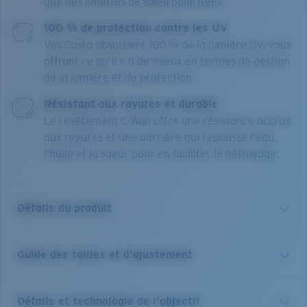
que des lunettes de soleil polarisées.
100 % de protection contre les UV
Vos Costa absorbent 100 % de la lumière UV, vous
offrant ce qu’il y a de mieux en termes de gestion
de la lumière et de protection.
Résistant aux rayures et durable
Le revêtement C-Wall offre une résistance accrue
aux rayures et une barrière qui repousse l'eau,
l'huile et la sueur pour en faciliter le nettoyage.
Détails du produit
Guide des tailles et d'ajustement
Profitez des avantages des optiques et des solaires en
un seul modèle. Dotées de notre technologie brevetée
C-Mate, ces lunettes de soleil de lecture Tuna Alley de
Détails et technologie de l'objectif
Costa sont un équilibre idéal entre performances et