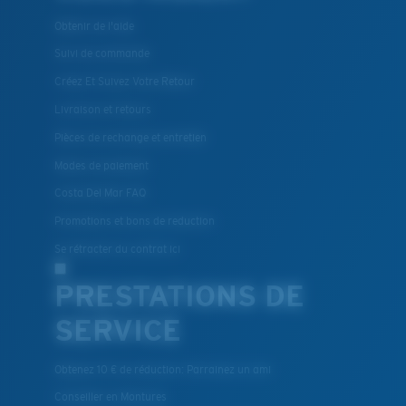
Obtenir de l'aide
Suivi de commande
Créez Et Suivez Votre Retour
Livraison et retours
XL
Pièces de rechange et entretien
Modes de paiement
Les deux dernières chevilles?
Costa Del Mar FAQ
Vous cherchez peut-être une monture de
grande
taille.
Promotions et bons de reduction
Se rétracter du contrat ici
PRESTATIONS DE
SERVICE
Obtenez 10 € de réduction: Parrainez un ami
Conseiller en Montures