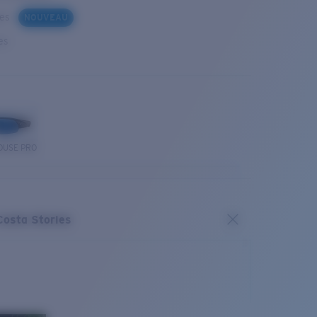
ues
NOUVEAU
es
OUSE PRO
Costa Stories