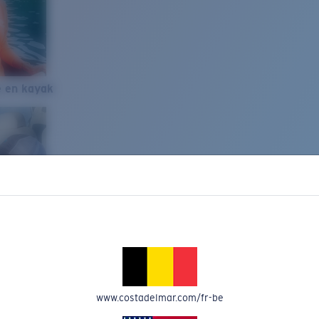
e en kayak
www.costadelmar.com/fr-be