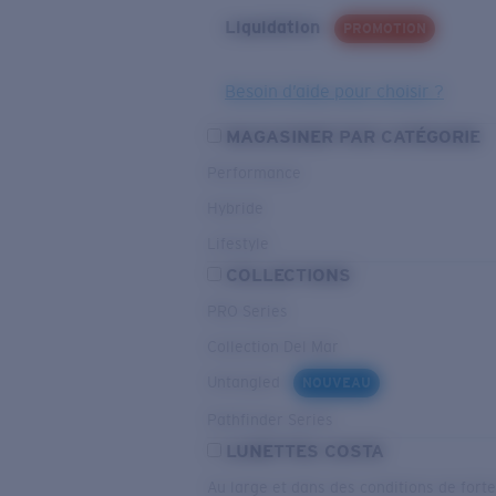
Liquidation
PROMOTION
Besoin d’aide pour choisir ?
MAGASINER PAR CATÉGORIE
Performance
Hybride
Lifestyle
COLLECTIONS
PRO Series
Collection Del Mar
Untangled
NOUVEAU
Pathfinder Series
LUNETTES COSTA
Au large et dans des conditions de fort