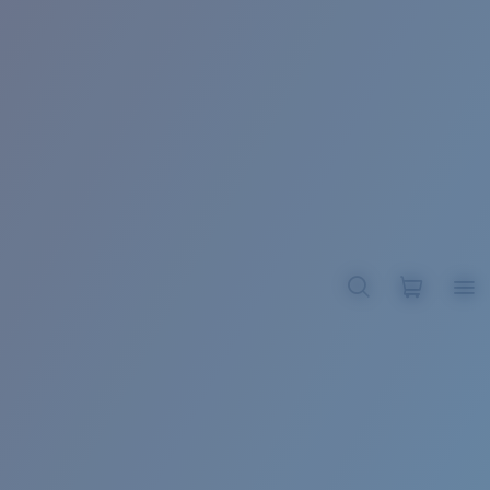
BROADBILL II XL