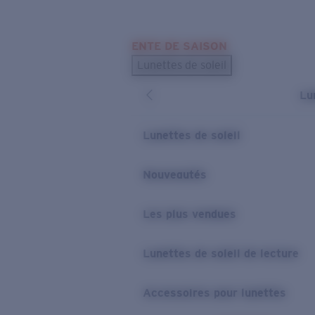
Skip to main content
ENTE DE SAISON
LES PLUS RECHERCHÉS
Lunettes de soleil
Meilleures ventes de lunettes de soleil
Lu
Nouveaux modèles solaires
LIENS UTILES
Lunettes de soleil
Verres de rechange
Nouveautés
Garantie et Réparations
Les plus vendues
Lunettes de soleil de lecture
Accessoires pour lunettes