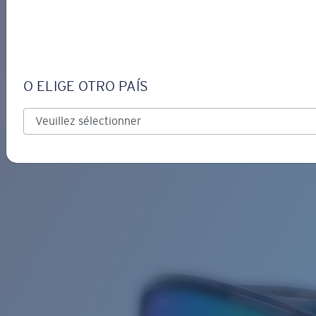
S’IDENTIFIER / CRÉER UN C
Obtenir de l'aide
Suivi de commande
TUNA ALLEY READERS
OBJECTIF MIS À JOUR
AJOUTÉ AU PANIER!
O ELIGE OTRO PAÍS
Polarisé
Prix :
Gratuit
Quantité:
Prix :
Gratuit
Quantité: