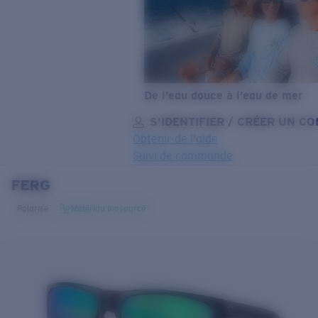
De l’eau douce à l’eau de mer
S’IDENTIFIER / CRÉER UN C
Obtenir de l'aide
Suivi de commande
FERG
OBJECTIF MIS À JOUR
AJOUTÉ AU PANIER!
Polarisé
Matériau biosourcé
Prix :
Gratuit
Quantité:
Prix :
Gratuit
Quantité: