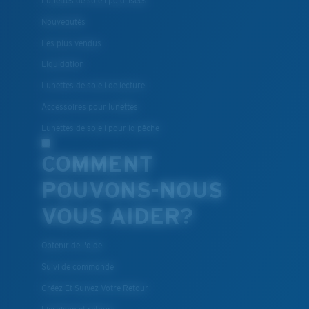
Lunettes de soleil polarisées
Nouveautés
Les plus vendus
Liquidation
Lunettes de soleil de lecture
Accessoires pour lunettes
Lunettes de soleil pour la pêche
COMMENT
Léger et résistant aux chocs
POUVONS-NOUS
Le polycarbonate sont les matériaux les plus légers
VOUS AIDER?
et robustes qui soient pour le choix des verres
®
C-WALL
est une liaison covalente anti-rayures
Obtenir de l'aide
Suivi de commande
BREVET U.S. N° 7.506.977
Créez Et Suivez Votre Retour