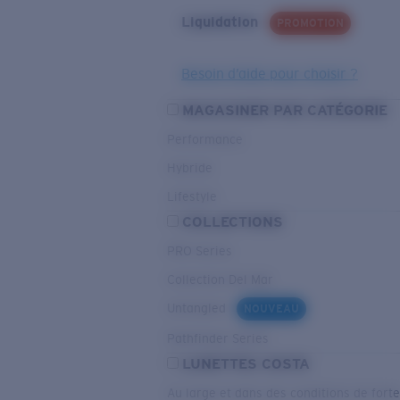
Liquidation
PROMOTION
Besoin d’aide pour choisir ?
MAGASINER PAR CATÉGORIE
Performance
Hybride
Lifestyle
COLLECTIONS
PRO Series
Collection Del Mar
Untangled
NOUVEAU
Pathfinder Series
LUNETTES COSTA
Au large et dans des conditions de fort