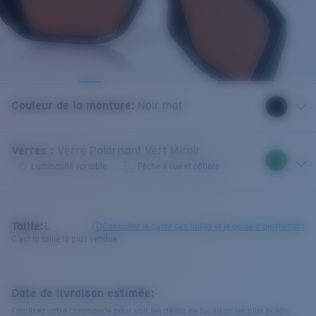
Couleur de la monture
:
Noir mat
Verres
:
Verre Polarisant Vert Miroir
Luminosité variable
Pêche à vue et côtière
Taille:
L
Consultez le guide des tailles et le guide d'ajustement
C'est la taille la plus vendue
Date de livraison estimée:
Finalisez votre commande pour voir les délais de livraison les plus précis