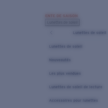
Skip to main content
ENTE DE SAISON
LES PLUS RECHERCHÉS
Lunettes de soleil
Meilleures ventes de lunettes de soleil
Lunettes de soleil
Nouveaux modèles solaires
LIENS UTILES
Lunettes de soleil
Verres de rechange
Nouveautés
Garantie et Réparations
Les plus vendues
Lunettes de soleil de lecture
Accessoires pour lunettes