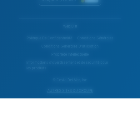
WebID #
Politique De Confidentialité
Conditions Générales
Conditions Generales D’utilisation
Propriété Intellectuelle
Informations d'avertissement et de sécurité pour
les produits
© Costa Del Mar, Inc.
AUTRES SITES DU GROUPE