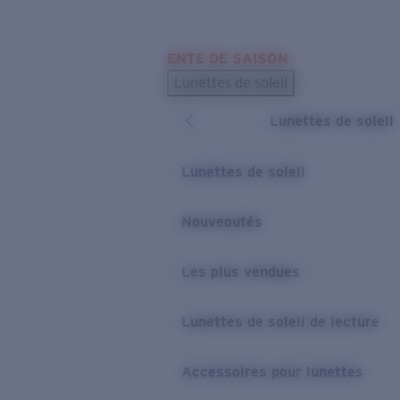
Skip to main content
ENTE DE SAISON
LES PLUS RECHERCHÉS
Lunettes de soleil
Meilleures ventes de lunettes de soleil
Lunettes de soleil
Nouveaux modèles solaires
LIENS UTILES
Lunettes de soleil
Verres de rechange
Nouveautés
Garantie et Réparations
Les plus vendues
Lunettes de soleil de lecture
Accessoires pour lunettes