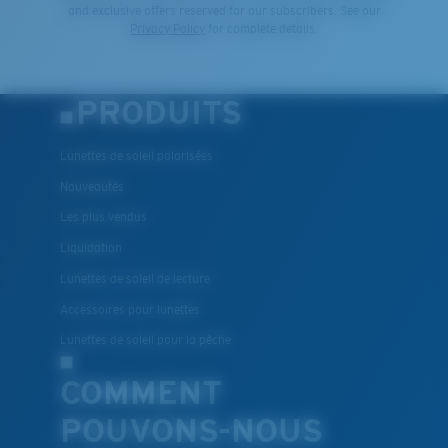
and exclusive offers reserved for our subscribers. See our
Privacy Policy
for complete details.
PRODUITS
Lunettes de soleil polarisées
Nouveautés
Les plus vendus
Liquidation
Lunettes de soleil de lecture
Accessoires pour lunettes
Lunettes de soleil pour la pêche
COMMENT
POUVONS-NOUS