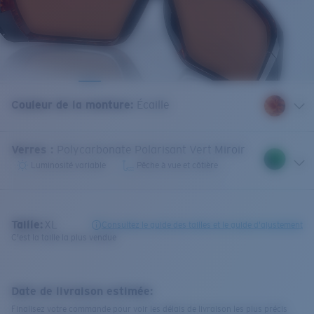
Couleur de la monture
:
Écaille
Verres
:
Polycarbonate Polarisant Vert Miroir
Luminosité variable
Pêche à vue et côtière
Taille:
XL
Consultez le guide des tailles et le guide d'ajustement
C'est la taille la plus vendue
Date de livraison estimée:
Finalisez votre commande pour voir les délais de livraison les plus précis