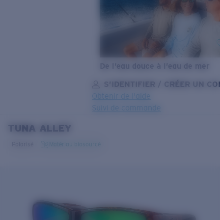
De l’eau douce à l’eau de mer
S’IDENTIFIER / CRÉER UN C
Obtenir de l'aide
Suivi de commande
TUNA ALLEY
OBJECTIF MIS À JOUR
AJOUTÉ AU PANIER!
Polarisé
Matériau biosourcé
Prix :
Gratuit
Quantité:
Prix :
Gratuit
Quantité: