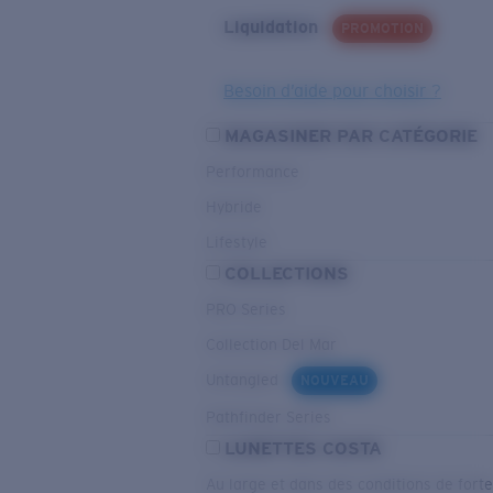
Liquidation
PROMOTION
Besoin d’aide pour choisir ?
MAGASINER PAR CATÉGORIE
Performance
Hybride
Lifestyle
COLLECTIONS
PRO Series
Collection Del Mar
Untangled
NOUVEAU
Pathfinder Series
LUNETTES COSTA
Au large et dans des conditions de fort