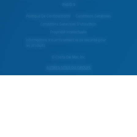
WebID #
Politique De Confidentialité
Conditions Générales
Conditions Generales D’utilisation
Propriété Intellectuelle
Informations d'avertissement et de sécurité pour
les produits
© Costa Del Mar, Inc.
AUTRES SITES DU GROUPE