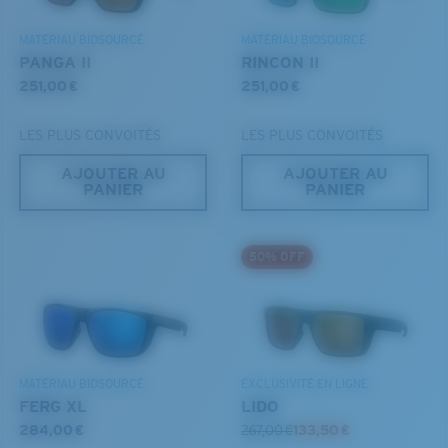
MATÉRIAU BIOSOURCÉ
MATÉRIAU BIOSOURCÉ
PANGA II
RINCON II
251,00 €
251,00 €
LES PLUS CONVOITÉS
LES PLUS CONVOITÉS
AJOUTER AU
AJOUTER AU
PANIER
PANIER
S
M
50% OFF
Jusqu’au bout?
Vous cherchez peut-être une monture de
petite
ou de
taille
moyenne
.
MATÉRIAU BIOSOURCÉ
EXCLUSIVITÉ EN LIGNE
FERG XL
LIDO
284,00 €
267,00 €
133,50 €