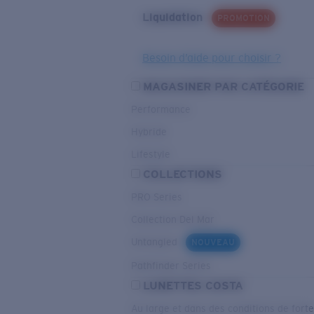
Liquidation
PROMOTION
Besoin d’aide pour choisir ?
MAGASINER PAR CATÉGORIE
Performance
Hybride
Lifestyle
COLLECTIONS
PRO Series
Collection Del Mar
Untangled
NOUVEAU
Pathfinder Series
LUNETTES COSTA
Au large et dans des conditions de fort