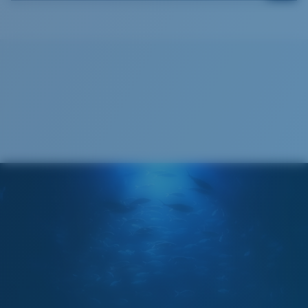
Cleaning Cloth
®
LIAISON COVALENTE C-WALL
COUCHE DE VERRE
MIROIR ENCAPSULÉ
POLARIZED FILM
FILM POLARISANT
®
LIAISON COVALENTE C-WALL
Large
Ajustement Large