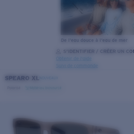
De l’eau douce à l’eau de mer
S’IDENTIFIER / CRÉER UN C
Obtenir de l'aide
Suivi de commande
SPEARO XL
OBJECTIF MIS À JOUR
AJOUTÉ AU PANIER!
NOUVEAUX
Polarisé
Matériau biosourcé
Prix :
Gratuit
Quantité:
Prix :
Gratuit
Quantité: