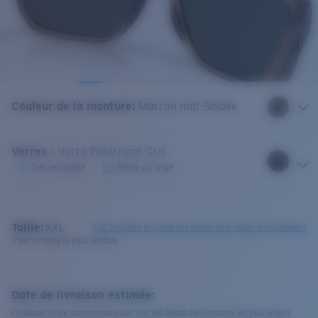
Couleur de la monture
:
Marron mat Smoke
Verres
:
Verre Polarisant Gris
Très ensoleillé
Pêche au large
Taille:
XXL
Consultez le guide des tailles et le guide d'ajustement
C'est la taille la plus vendue
Date de livraison estimée:
Finalisez votre commande pour voir les délais de livraison les plus précis