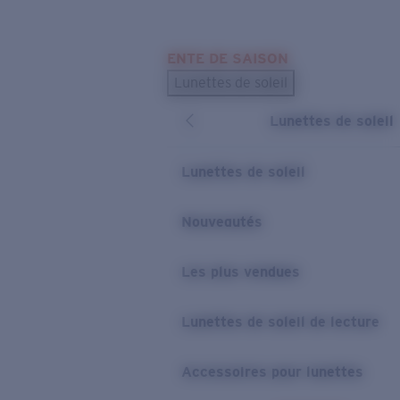
Skip to main content
ENTE DE SAISON
LES PLUS RECHERCHÉS
Lunettes de soleil
Meilleures ventes de lunettes de soleil
Lunettes de soleil
Nouveaux modèles solaires
LIENS UTILES
Lunettes de soleil
Verres de rechange
Nouveautés
Garantie et Réparations
Les plus vendues
Lunettes de soleil de lecture
Accessoires pour lunettes