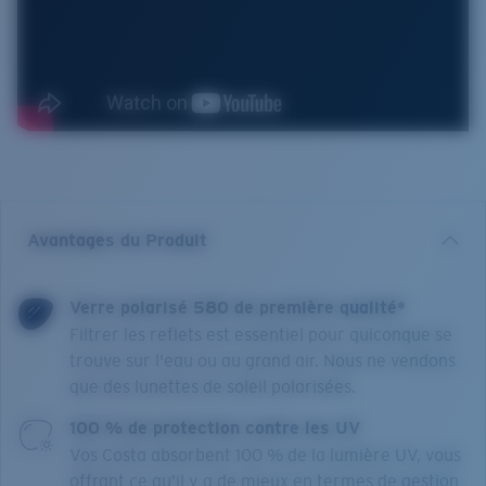
Avantages du Produit
Verre polarisé 580 de première qualité*
Filtrer les reflets est essentiel pour quiconque se
trouve sur l'eau ou au grand air. Nous ne vendons
que des lunettes de soleil polarisées.
100 % de protection contre les UV
Vos Costa absorbent 100 % de la lumière UV, vous
offrant ce qu’il y a de mieux en termes de gestion