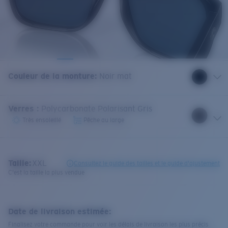
Couleur de la monture
:
Noir mat
Verres
:
Polycarbonate Polarisant Gris
Très ensoleillé
Pêche au large
Taille:
XXL
Consultez le guide des tailles et le guide d'ajustement
C'est la taille la plus vendue
Date de livraison estimée:
Finalisez votre commande pour voir les délais de livraison les plus précis