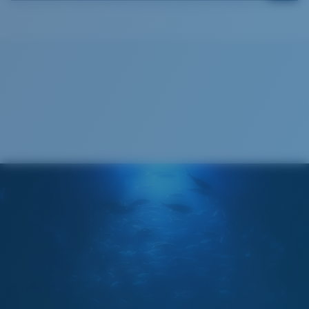
Cleaning Cloth
®
LIAISON COVALENTE C-WALL
COUCHE DE VERRE
MIROIR ENCAPSULÉ
POLARIZED FILM
FILM POLARISANT
®
LIAISON COVALENTE C-WALL
Large
Ajustement Large