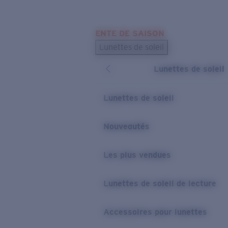
Skip to main content
ENTE DE SAISON
LES PLUS RECHERCHÉS
Lunettes de soleil
Meilleures ventes de lunettes de soleil
Lunettes de soleil
Nouveaux modèles solaires
LIENS UTILES
Lunettes de soleil
Verres de rechange
Nouveautés
Garantie et Réparations
Les plus vendues
Lunettes de soleil de lecture
Accessoires pour lunettes