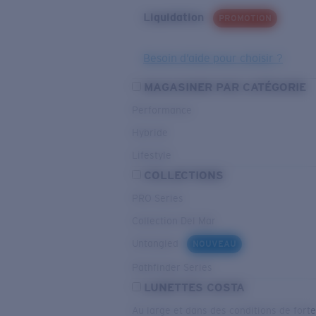
Liquidation
PROMOTION
Besoin d’aide pour choisir ?
MAGASINER PAR CATÉGORIE
Performance
Hybride
Lifestyle
COLLECTIONS
PRO Series
Collection Del Mar
Untangled
NOUVEAU
Pathfinder Series
LUNETTES COSTA
Au large et dans des conditions de fort