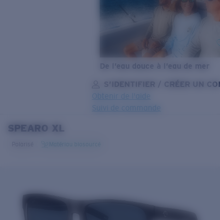
De l’eau douce à l’eau de mer
S’IDENTIFIER / CRÉER UN C
Obtenir de l'aide
Suivi de commande
SPEARO XL
OBJECTIF MIS À JOUR
AJOUTÉ AU PANIER!
Polarisé
Matériau biosourcé
Prix :
Gratuit
Quantité:
Prix :
Gratuit
Quantité: