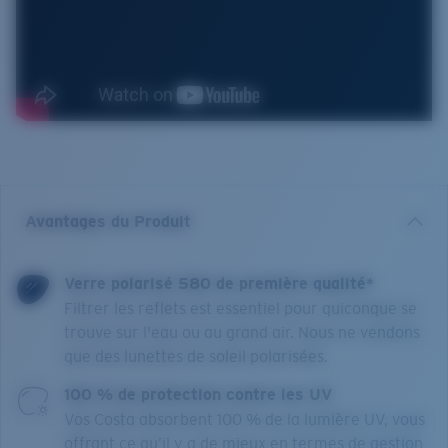
Avantages du Produit
Verre polarisé 580 de première qualité*
Filtrer les reflets est essentiel pour quiconque se
trouve sur l'eau ou au grand air. Nous ne vendons
que des lunettes de soleil polarisées.
100 % de protection contre les UV
Vos Costa absorbent 100 % de la lumière UV, vous
offrant ce qu’il y a de mieux en termes de gestion