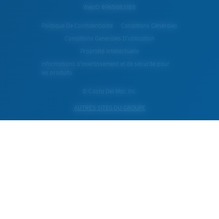
WebID #
965683188
Politique De Confidentialité
Conditions Générales
Conditions Generales D’utilisation
Propriété Intellectuelle
Informations d'avertissement et de sécurité pour
les produits
© Costa Del Mar, Inc.
AUTRES SITES DU GROUPE