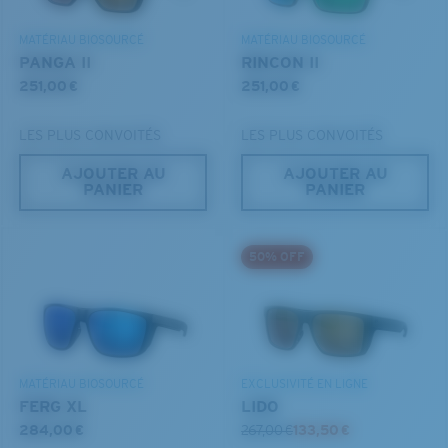
580® lightwave Polycarbonate
MATÉRIAU BIOSOURCÉ
MATÉRIAU BIOSOURCÉ
PANGA II
RINCON II
251,00 €
251,00 €
LES PLUS CONVOITÉS
LES PLUS CONVOITÉS
AJOUTER AU
AJOUTER AU
PANIER
PANIER
S
M
50% OFF
Jusqu’au bout?
®
LIAISON COVALENTE C-WALL
Vous cherchez peut-être une monture de
petite
ou de
MIROIR (EN OPTION)
taille
moyenne
.
VERRES EN POLYCARBONATE
FILM POLARISANT
VERRES EN POLYCARBONATE
MATÉRIAU BIOSOURCÉ
EXCLUSIVITÉ EN LIGNE
®
LIAISON COVALENTE C-WALL
FERG XL
LIDO
284,00 €
267,00 €
133,50 €