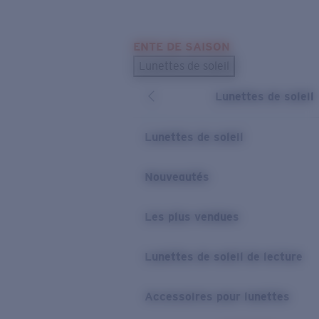
Skip to main content
ENTE DE SAISON
LES PLUS RECHERCHÉS
Lunettes de soleil
Meilleures ventes de lunettes de soleil
Lunettes de soleil
Nouveaux modèles solaires
LIENS UTILES
Lunettes de soleil
Verres de rechange
Nouveautés
Garantie et Réparations
Les plus vendues
Lunettes de soleil de lecture
Accessoires pour lunettes