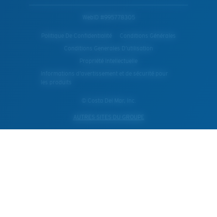
WebID #
995778305
Politique De Confidentialité
Conditions Générales
Conditions Generales D’utilisation
Propriété Intellectuelle
Informations d'avertissement et de sécurité pour
les produits
© Costa Del Mar, Inc.
AUTRES SITES DU GROUPE