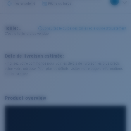
Très ensoleillé
Pêche au large
Taille:
L
Consultez le guide des tailles et le guide d'ajustement
C'est la taille la plus vendue
Date de livraison estimée:
Finalisez votre commande pour voir les délais de livraison les plus précis
selon votre adresse. Pour plus de détails, visitez notre page d’informations
sur la livraison.
Product overview