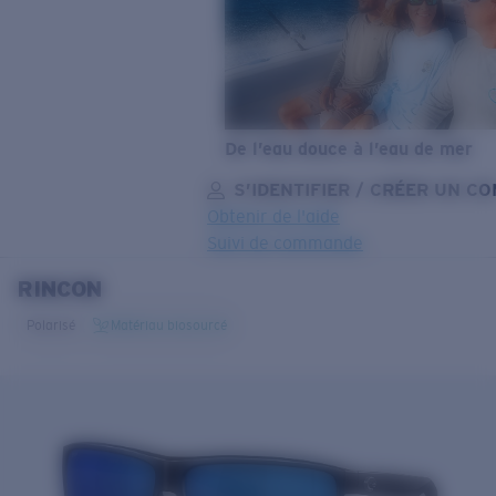
De l’eau douce à l’eau de mer
S’IDENTIFIER / CRÉER UN C
Obtenir de l'aide
Suivi de commande
RINCON
OBJECTIF MIS À JOUR
AJOUTÉ AU PANIER!
Polarisé
Matériau biosourcé
Prix :
Gratuit
Quantité:
Prix :
Gratuit
Quantité: