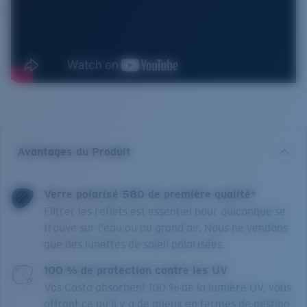
Avantages du Produit
Verre polarisé 580 de première qualité*
Filtrer les reflets est essentiel pour quiconque se
trouve sur l'eau ou au grand air. Nous ne vendons
que des lunettes de soleil polarisées.
100 % de protection contre les UV
Vos Costa absorbent 100 % de la lumière UV, vous
offrant ce qu’il y a de mieux en termes de gestion