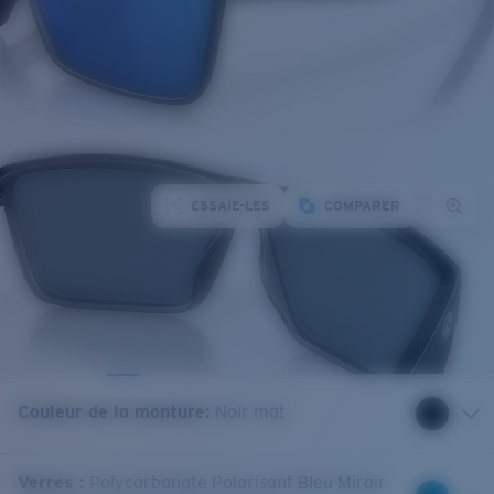
ESSAIE-LES
COMPARER
Couleur de la monture
:
Noir mat
Verres
:
Polycarbonate Polarisant Bleu Miroir