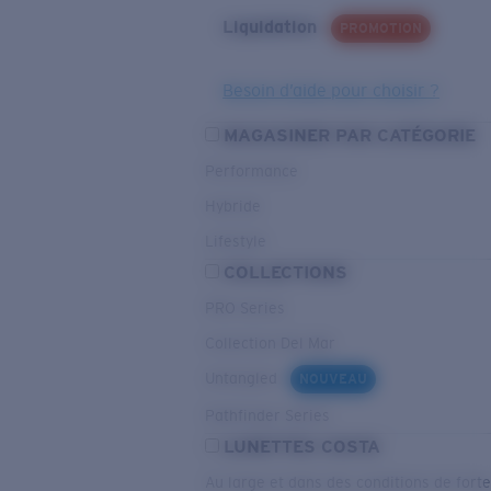
Liquidation
PROMOTION
Besoin d’aide pour choisir ?
MAGASINER PAR CATÉGORIE
Performance
Hybride
Lifestyle
COLLECTIONS
PRO Series
Collection Del Mar
Untangled
NOUVEAU
Pathfinder Series
LUNETTES COSTA
Au large et dans des conditions de fort