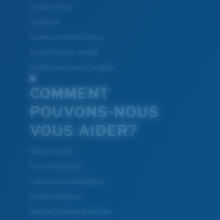
et robustes qui soient pour le choix des verres
Les plus vendus
®
C-WALL
est une liaison covalente anti-rayures
Liquidation
Lunettes de soleil de lecture
BREVET U.S. N° 7.506.977
Accessoires pour lunettes
Lunettes de soleil pour la pêche
COMMENT
POUVONS-NOUS
VOUS AIDER?
Obtenir de l'aide
Suivi de commande
Créez Et Suivez Votre Retour
Livraison et retours
Pièces de rechange et entretien