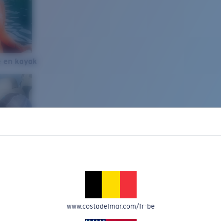
e en kayak
www.costadelmar.com/fr-be