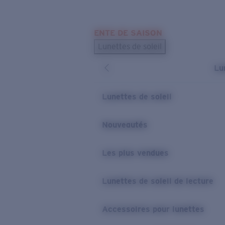
Skip to main content
ENTE DE SAISON
LES PLUS RECHERCHÉS
Lunettes de soleil
Meilleures ventes de lunettes de soleil
Lu
Nouveaux modèles solaires
LIENS UTILES
Lunettes de soleil
Verres de rechange
Nouveautés
Garantie et Réparations
Les plus vendues
Lunettes de soleil de lecture
Accessoires pour lunettes