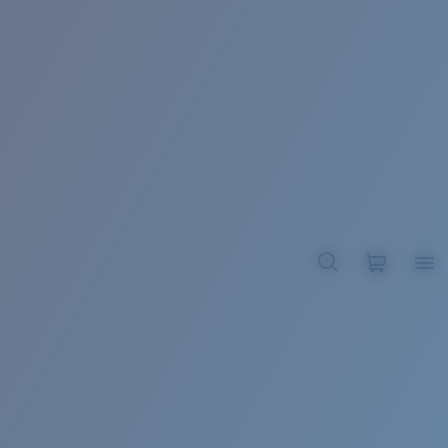
BROADBILL II XL