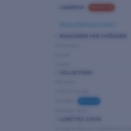
Liquidation
PROMOTION
Besoin d’aide pour choisir ?
MAGASINER PAR CATÉGORIE
Performance
Hybride
Lifestyle
COLLECTIONS
PRO Series
Collection Del Mar
Untangled
NOUVEAU
Pathfinder Series
LUNETTES COSTA
Au large et dans des conditions de fort