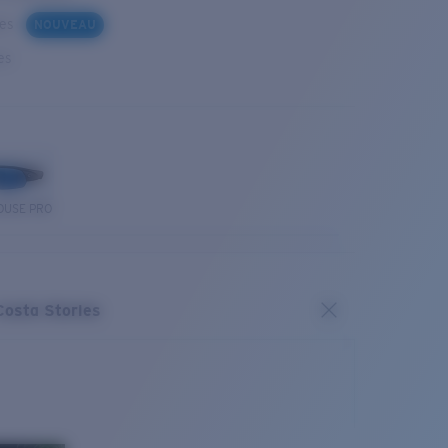
ues
NOUVEAU
es
OUSE PRO
Costa Stories