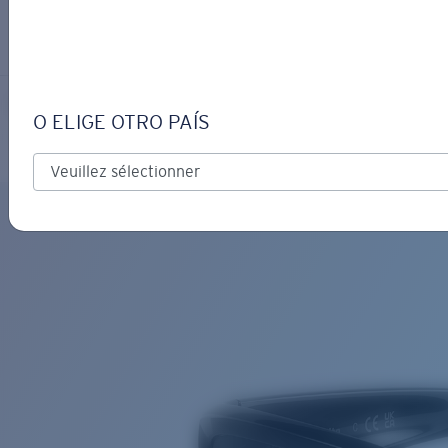
S’IDENTIFIER / CRÉER UN C
Obtenir de l'aide
Suivi de commande
CABALLITO
OBJECTIF MIS À JOUR
AJOUTÉ AU PANIER!
O ELIGE OTRO PAÍS
Polarisé
Matériau biosourcé
Prix :
Gratuit
Quantité:
Prix :
Gratuit
Quantité: