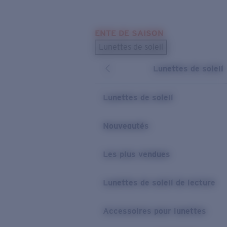
Skip to main content
ENTE DE SAISON
LES PLUS RECHERCHÉS
Lunettes de soleil
Meilleures ventes de lunettes de soleil
Lunettes de soleil
Nouveaux modèles solaires
LIENS UTILES
Lunettes de soleil
Verres de rechange
Nouveautés
Garantie et Réparations
Les plus vendues
Lunettes de soleil de lecture
Accessoires pour lunettes