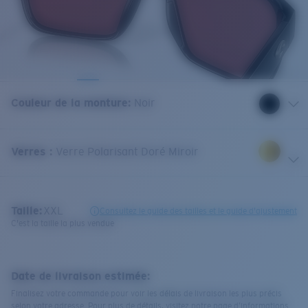
Couleur de la monture
:
Noir
Verres
:
Verre Polarisant Doré Miroir
Taille:
XXL
Consultez le guide des tailles et le guide d'ajustement
C'est la taille la plus vendue
Date de livraison estimée:
Finalisez votre commande pour voir les délais de livraison les plus précis
selon votre adresse. Pour plus de détails, visitez notre page d’informations