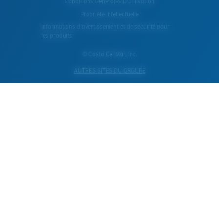
Conditions Generales D’utilisation
Propriété Intellectuelle
Informations d'avertissement et de sécurité pour
les produits
© Costa Del Mar, Inc.
AUTRES SITES DU GROUPE