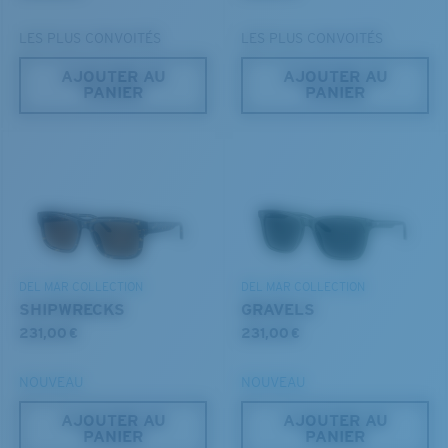
LES PLUS CONVOITÉS
LES PLUS CONVOITÉS
AJOUTER AU
AJOUTER AU
PANIER
PANIER
S
M
Jusqu’au bout?
Vous cherchez peut-être une monture de
petite
ou de
taille
moyenne
.
DEL MAR COLLECTION
DEL MAR COLLECTION
SHIPWRECKS
GRAVELS
231,00 €
231,00 €
NOUVEAU
NOUVEAU
AJOUTER AU
AJOUTER AU
PANIER
PANIER