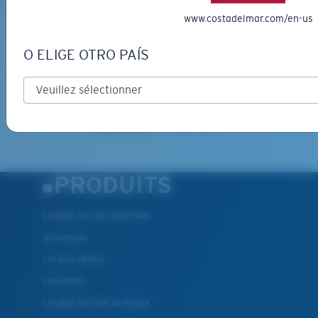
www.costadelmar.com/en-us
*Adresse e-mail
O ELIGE OTRO PAÍS
INSCRIVEZ-VOUS
By clicking "SIGN UP", you agree to receive our emails for
information on the latest brand stories, products, promotions
and exclusive offers reserved for our subscribers. See our
Privacy Policy
for complete details.
PRODUITS
Lunettes de soleil polarisées
Nouveautés
Les plus vendus
Liquidation
Lunettes de soleil de lecture