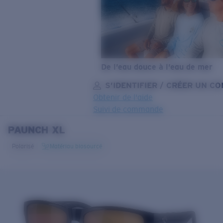
De l’eau douce à l’eau de mer
S’IDENTIFIER / CRÉER UN C
Obtenir de l'aide
Suivi de commande
PAUNCH XL
OBJECTIF MIS À JOUR
AJOUTÉ AU PANIER!
Polarisé
Matériau biosourcé
Prix :
Gratuit
Quantité:
Prix :
Gratuit
Quantité: