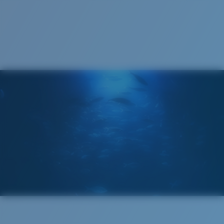
Cleaning Cloth
®
LIAISON COVALENTE C-WALL
COUCHE DE VERRE
MIROIR ENCAPSULÉ
POLARIZED FILM
FILM POLARISANT
®
LIAISON COVALENTE C-WALL
Large
Ajustement Large
Un grand verre frontal conçu pour s'adapter aux
personnes ayant une tête large.