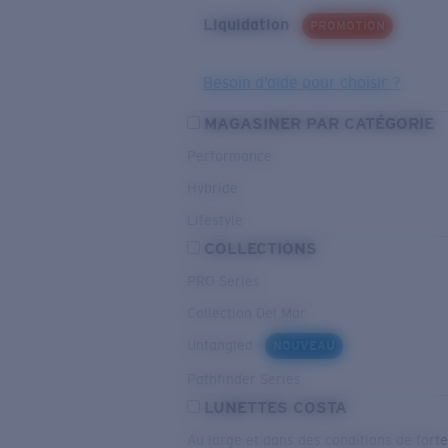
Liquidation
PROMOTION
Besoin d’aide pour choisir ?
MAGASINER PAR CATÉGORIE
Performance
Hybride
Lifestyle
COLLECTIONS
PRO Series
Collection Del Mar
Untangled
NOUVEAU
Pathfinder Series
LUNETTES COSTA
Au large et dans des conditions de fort