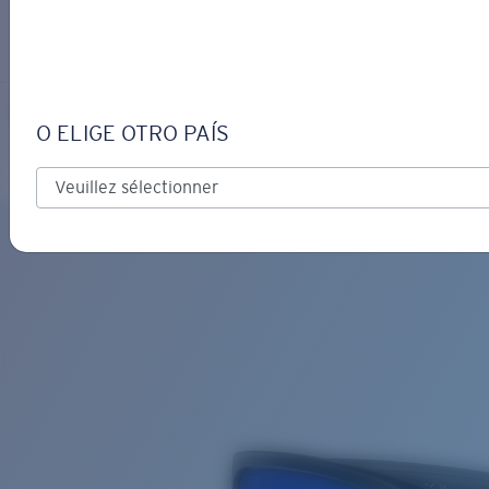
S’IDENTIFIER / CRÉER UN C
Obtenir de l'aide
Suivi de commande
WHITETIP
OBJECTIF MIS À JOUR
AJOUTÉ AU PANIER!
O ELIGE OTRO PAÍS
Polarisé
Matériau biosourcé
Prix :
Gratuit
Quantité:
Prix :
Gratuit
Quantité: