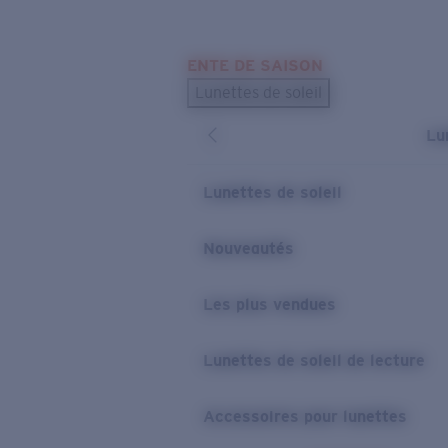
Skip to main content
ENTE DE SAISON
LES PLUS RECHERCHÉS
Lunettes de soleil
Meilleures ventes de lunettes de soleil
Lu
Nouveaux modèles solaires
LIENS UTILES
Lunettes de soleil
Verres de rechange
Nouveautés
Garantie et Réparations
Les plus vendues
Lunettes de soleil de lecture
Accessoires pour lunettes