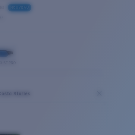
ues
NOUVEAU
es
OUSE PRO
Costa Stories