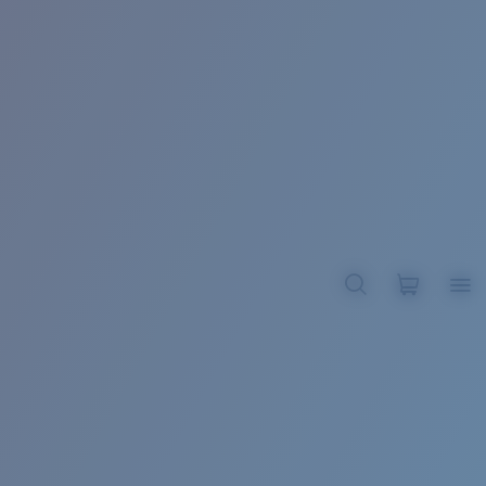
BROADBILL II XL