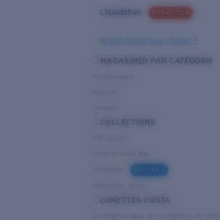
Liquidation
PROMOTION
Besoin d’aide pour choisir ?
MAGASINER PAR CATÉGORIE
Performance
Hybride
Lifestyle
COLLECTIONS
PRO Series
Collection Del Mar
Untangled
NOUVEAU
Pathfinder Series
LUNETTES COSTA
Au large et dans des conditions de fort