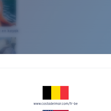
e en kayak
www.costadelmar.com/fr-be