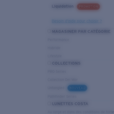
Liquidation
PROMOTION
Besoin d’aide pour choisir ?
MAGASINER PAR CATÉGORIE
Performance
Hybride
Lifestyle
COLLECTIONS
PRO Series
Collection Del Mar
Untangled
NOUVEAU
Pathfinder Series
LUNETTES COSTA
Au large et dans des conditions de fort