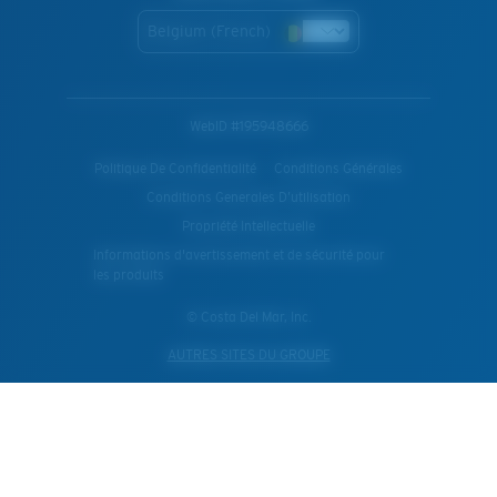
Belgium (French)
WebID #
195948666
Politique De Confidentialité
Conditions Générales
Conditions Generales D’utilisation
Propriété Intellectuelle
Informations d'avertissement et de sécurité pour
les produits
© Costa Del Mar, Inc.
AUTRES SITES DU GROUPE