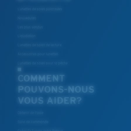
VERRES EN POLYCARBONATE
Lunettes de soleil polarisées
®
LIAISON COVALENTE C-WALL
Nouveautés
Les plus vendus
Liquidation
Lunettes de soleil de lecture
Accessoires pour lunettes
Lunettes de soleil pour la pêche
COMMENT
POUVONS-NOUS
Léger et résistant aux chocs
VOUS AIDER?
Le polycarbonate sont les matériaux les plus légers
et robustes qui soient pour le choix des verres
Obtenir de l'aide
®
C-WALL
est une liaison covalente anti-rayures
Suivi de commande
Créez Et Suivez Votre Retour