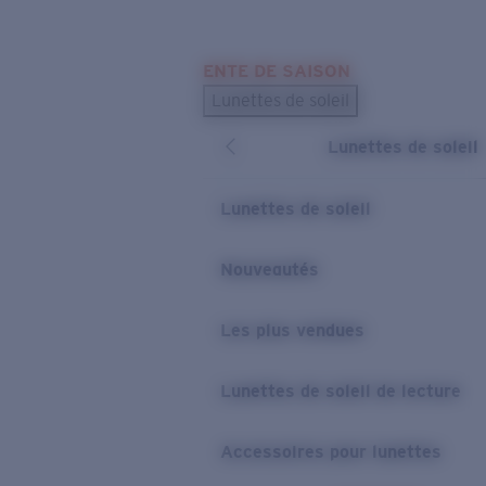
Skip to main content
ENTE DE SAISON
LES PLUS RECHERCHÉS
Lunettes de soleil
Meilleures ventes de lunettes de soleil
Lunettes de soleil
Nouveaux modèles solaires
LIENS UTILES
Lunettes de soleil
Verres de rechange
Nouveautés
Garantie et Réparations
Les plus vendues
Lunettes de soleil de lecture
Accessoires pour lunettes