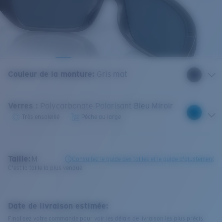
Couleur de la monture
:
Gris mat
Verres
:
Polycarbonate Polarisant Bleu Miroir
Très ensoleillé
Pêche au large
Taille:
M
Consultez le guide des tailles et le guide d'ajustement
C'est la taille la plus vendue
Date de livraison estimée:
Finalisez votre commande pour voir les délais de livraison les plus précis