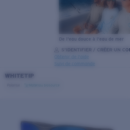
De l’eau douce à l’eau de mer
S’IDENTIFIER / CRÉER UN C
Obtenir de l'aide
Suivi de commande
WHITETIP
OBJECTIF MIS À JOUR
AJOUTÉ AU PANIER!
Polarisé
Matériau biosourcé
Prix :
Gratuit
Quantité:
Prix :
Gratuit
Quantité: