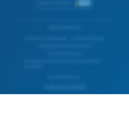
Belgium (French)
WebID #
526587753
Politique De Confidentialité
Conditions Générales
Conditions Generales D’utilisation
Propriété Intellectuelle
Informations d'avertissement et de sécurité pour
les produits
© Costa Del Mar, Inc.
AUTRES SITES DU GROUPE