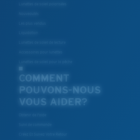
Lunettes de soleil polarisées
®
LIAISON COVALENTE C-WALL
Nouveautés
Les plus vendus
Liquidation
Lunettes de soleil de lecture
Accessoires pour lunettes
Lunettes de soleil pour la pêche
COMMENT
POUVONS-NOUS
Léger et résistant aux chocs
VOUS AIDER?
Le polycarbonate sont les matériaux les plus légers
et robustes qui soient pour le choix des verres
Obtenir de l'aide
®
C-WALL
est une liaison covalente anti-rayures
Suivi de commande
Créez Et Suivez Votre Retour