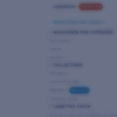
Liquidation
PROMOTION
Besoin d’aide pour choisir ?
MAGASINER PAR CATÉGORIE
Performance
Hybride
Lifestyle
COLLECTIONS
PRO Series
Collection Del Mar
Untangled
NOUVEAU
Pathfinder Series
LUNETTES COSTA
Au large et dans des conditions de fort