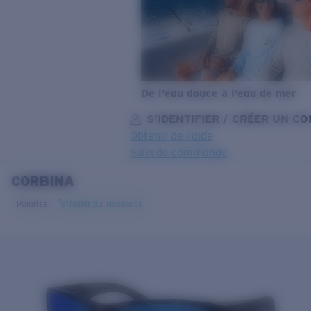
De l’eau douce à l’eau de mer
S’IDENTIFIER / CRÉER UN C
Obtenir de l'aide
Suivi de commande
CORBINA
OBJECTIF MIS À JOUR
AJOUTÉ AU PANIER!
Polarisé
Matériau biosourcé
Prix :
Gratuit
Quantité:
Prix :
Gratuit
Quantité: