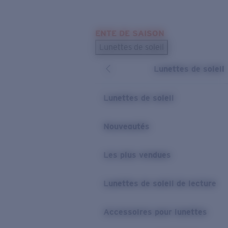
Skip to main content
ENTE DE SAISON
LES PLUS RECHERCHÉS
Lunettes de soleil
Meilleures ventes de lunettes de soleil
Lunettes de soleil
Nouveaux modèles solaires
LIENS UTILES
Lunettes de soleil
Verres de rechange
Nouveautés
Garantie et Réparations
Les plus vendues
Lunettes de soleil de lecture
Accessoires pour lunettes