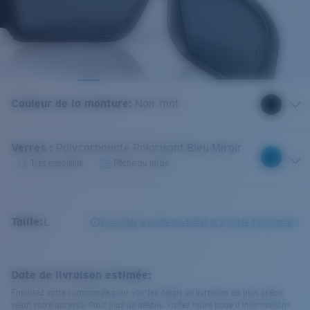
Couleur de la monture
:
Noir mat
Verres
:
Polycarbonate Polarisant Bleu Miroir
Très ensoleillé
Pêche au large
Taille:
L
Consultez le guide des tailles et le guide d'ajustement
Date de livraison estimée:
Finalisez votre commande pour voir les délais de livraison les plus précis
selon votre adresse. Pour plus de détails, visitez notre page d’informations