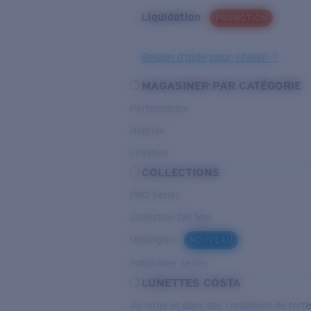
Liquidation
PROMOTION
Besoin d’aide pour choisir ?
MAGASINER PAR CATÉGORIE
Performance
Hybride
Lifestyle
COLLECTIONS
PRO Series
Collection Del Mar
Untangled
NOUVEAU
Pathfinder Series
LUNETTES COSTA
Au large et dans des conditions de fort