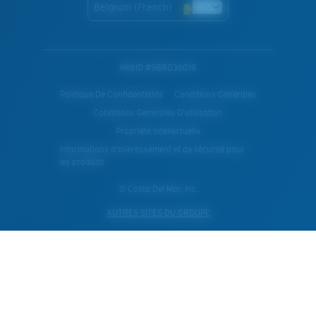
Belgium (French)
WebID #
988036018
Politique De Confidentialité
Conditions Générales
Conditions Generales D’utilisation
Propriété Intellectuelle
Informations d'avertissement et de sécurité pour
les produits
© Costa Del Mar, Inc.
AUTRES SITES DU GROUPE