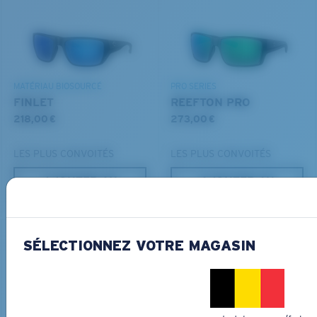
Les deux dernières chevilles?
DÉCOUVREZ NOTRE MISSION
Vous cherchez peut-être une monture de
grande
taille.
MATÉRIAU BIOSOURCÉ
PRO SERIES
FINLET
REEFTON PRO
218,00 €
273,00 €
LES PLUS CONVOITÉS
LES PLUS CONVOITÉS
AJOUTER AU
AJOUTER AU
PANIER
PANIER
SÉLECTIONNEZ VOTRE MAGASIN