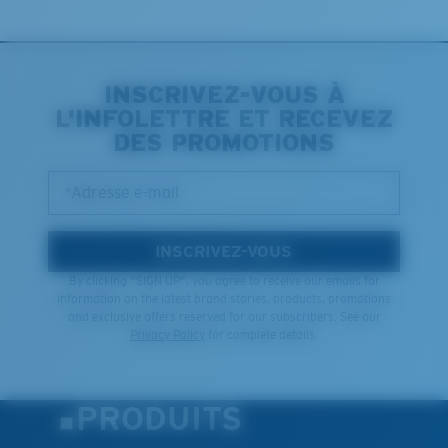
INSCRIVEZ-VOUS À
L'INFOLETTRE ET RECEVEZ
DES PROMOTIONS
*Adresse e-mail
INSCRIVEZ-VOUS
By clicking "SIGN UP", you agree to receive our emails for
information on the latest brand stories, products, promotions
and exclusive offers reserved for our subscribers. See our
Privacy Policy
for complete details.
PRODUITS