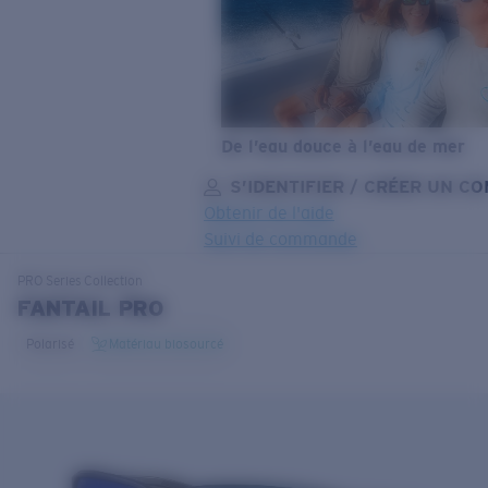
De l’eau douce à l’eau de mer
S’IDENTIFIER / CRÉER UN C
Obtenir de l'aide
Suivi de commande
OBJECTIF MIS À JOUR
AJOUTÉ AU PANIER!
PRO Series
Collection
FANTAIL PRO
Polarisé
Matériau biosourcé
Prix :
Gratuit
Quantité:
Prix :
Gratuit
Quantité: