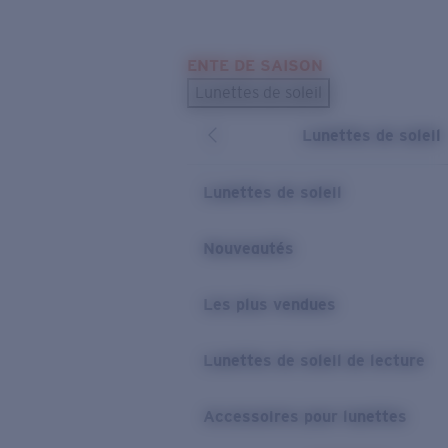
Skip to main content
ENTE DE SAISON
LES PLUS RECHERCHÉS
Lunettes de soleil
Meilleures ventes de lunettes de soleil
Lunettes de soleil
Nouveaux modèles solaires
LIENS UTILES
Lunettes de soleil
Verres de rechange
Nouveautés
Garantie et Réparations
Les plus vendues
Lunettes de soleil de lecture
Accessoires pour lunettes