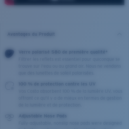
Avantages du Produit
Verre polarisé 580 de première qualité*
Filtrer les reflets est essentiel pour quiconque se
trouve sur l'eau ou au grand air. Nous ne vendons
que des lunettes de soleil polarisées.
100 % de protection contre les UV
Vos Costa absorbent 100 % de la lumière UV, vous
offrant ce qu’il y a de mieux en termes de gestion
de la lumière et de protection.
Adjustable Nose Pads
Fully-adjustable, nonslip nose pads were designed