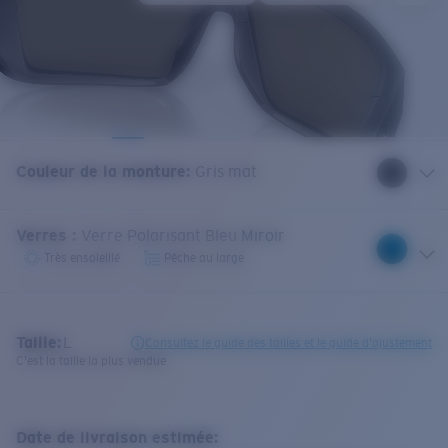
Couleur de la monture
:
Gris mat
Verres
:
Verre Polarisant Bleu Miroir
Très ensoleillé
Pêche au large
Taille:
L
Consultez le guide des tailles et le guide d'ajustement
C'est la taille la plus vendue
Date de livraison estimée: