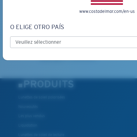
www.costadelmar.com/en-us
*Adresse e-mail
O ELIGE OTRO PAÍS
INSCRIVEZ-VOUS
By clicking "SIGN UP", you agree to receive our emails for
information on the latest brand stories, products, promotions
and exclusive offers reserved for our subscribers. See our
Privacy Policy
for complete details.
PRODUITS
Lunettes de soleil polarisées
Nouveautés
Les plus vendus
Liquidation
Lunettes de soleil de lecture