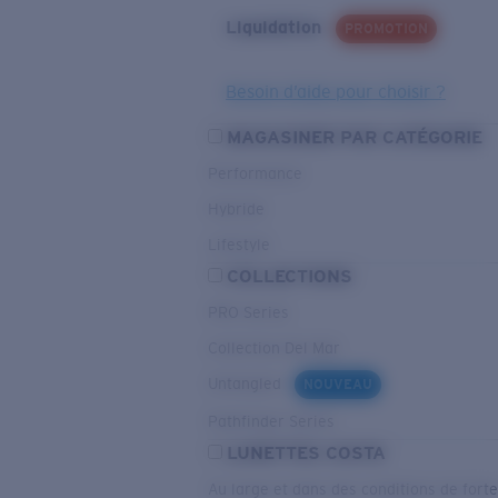
Liquidation
PROMOTION
Besoin d’aide pour choisir ?
MAGASINER PAR CATÉGORIE
Performance
Hybride
Lifestyle
COLLECTIONS
PRO Series
Collection Del Mar
Untangled
NOUVEAU
Pathfinder Series
LUNETTES COSTA
Au large et dans des conditions de fort