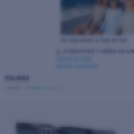
De l’eau douce à l’eau de mer
S’IDENTIFIER / CRÉER UN C
Obtenir de l'aide
Suivi de commande
PALMAS
OBJECTIF MIS À JOUR
AJOUTÉ AU PANIER!
Polarisé
Matériau biosourcé
Prix :
Gratuit
Quantité:
Prix :
Gratuit
Quantité: