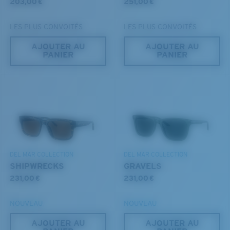
203,00 €
251,00 €
LES PLUS CONVOITÉS
LES PLUS CONVOITÉS
AJOUTER AU
AJOUTER AU
PANIER
PANIER
S
M
Jusqu’au bout?
Vous cherchez peut-être une monture de
petite
ou de
taille
moyenne
.
DEL MAR COLLECTION
DEL MAR COLLECTION
SHIPWRECKS
GRAVELS
231,00 €
231,00 €
NOUVEAU
NOUVEAU
AJOUTER AU
AJOUTER AU