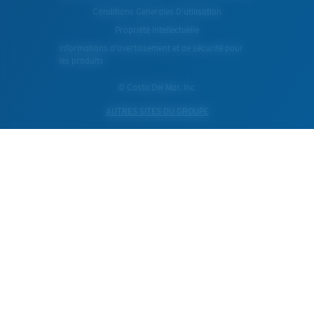
Conditions Generales D’utilisation
Propriété Intellectuelle
Informations d'avertissement et de sécurité pour
les produits
© Costa Del Mar, Inc.
AUTRES SITES DU GROUPE