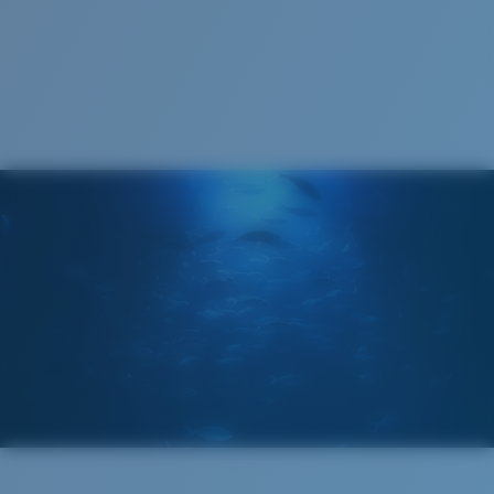
Cleaning Cloth
®
LIAISON COVALENTE C-WALL
MIROIR (EN OPTION)
VERRES EN POLYCARBONATE
FILM POLARISANT
VERRES EN POLYCARBONATE
®
LIAISON COVALENTE C-WALL
Standard
Ajustement Standard
Un grand verre frontal conçu pour s'adapter aux
personnes ayant une tête de taille moyenne.