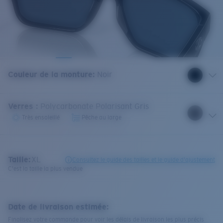
Couleur de la monture
:
Noir
Verres
:
Polycarbonate Polarisant Gris
Très ensoleillé
Pêche au large
Taille:
XL
Consultez le guide des tailles et le guide d'ajustement
C'est la taille la plus vendue
Date de livraison estimée:
Finalisez votre commande pour voir les délais de livraison les plus précis