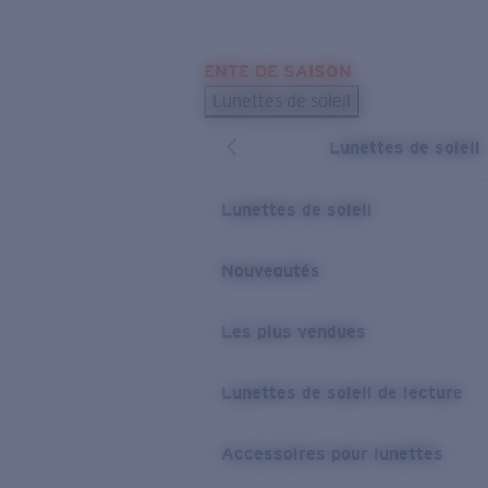
Skip to main content
ENTE DE SAISON
LES PLUS RECHERCHÉS
Lunettes de soleil
Meilleures ventes de lunettes de soleil
Lunettes de soleil
Nouveaux modèles solaires
LIENS UTILES
Lunettes de soleil
Verres de rechange
Nouveautés
Garantie et Réparations
Les plus vendues
Lunettes de soleil de lecture
Accessoires pour lunettes