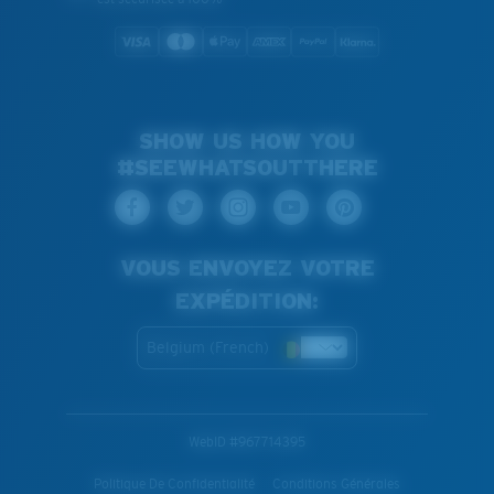
SHOW US HOW YOU
#SEEWHATSOUTTHERE
VOUS ENVOYEZ VOTRE
EXPÉDITION:
Belgium (French)
WebID #
967714395
Politique De Confidentialité
Conditions Générales