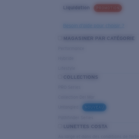
Liquidation
PROMOTION
Besoin d’aide pour choisir ?
MAGASINER PAR CATÉGORIE
Performance
Hybride
Lifestyle
COLLECTIONS
PRO Series
Collection Del Mar
Untangled
NOUVEAU
Pathfinder Series
LUNETTES COSTA
Au large et dans des conditions de fort