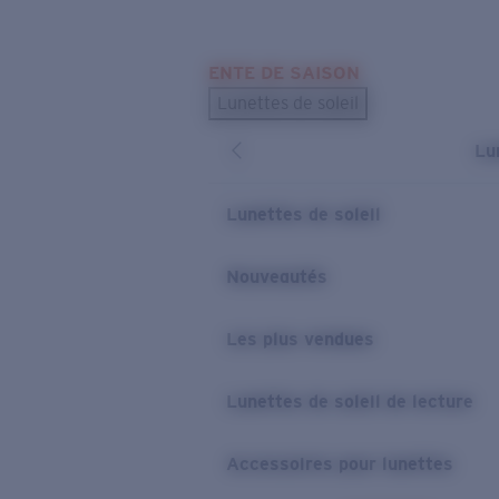
Skip to main content
ENTE DE SAISON
LES PLUS RECHERCHÉS
Lunettes de soleil
Meilleures ventes de lunettes de soleil
Lu
Nouveaux modèles solaires
LIENS UTILES
Lunettes de soleil
Verres de rechange
Nouveautés
Garantie et Réparations
Les plus vendues
Lunettes de soleil de lecture
Accessoires pour lunettes