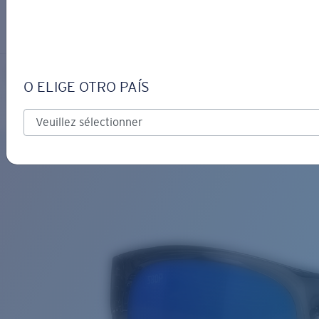
S’IDENTIFIER / CRÉER UN C
Obtenir de l'aide
Suivi de commande
IRIE
OBJECTIF MIS À JOUR
AJOUTÉ AU PANIER!
O ELIGE OTRO PAÍS
Polarisé
Matériau biosourcé
Prix :
Gratuit
Quantité:
Prix :
Gratuit
Quantité: