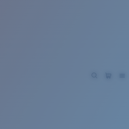
BROADBILL II XL