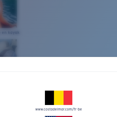
e en kayak
www.costadelmar.com/fr-be