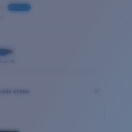
ues
NOUVEAU
es
OUSE PRO
Costa Stories