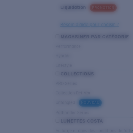
Liquidation
PROMOTION
Besoin d’aide pour choisir ?
MAGASINER PAR CATÉGORIE
Performance
Hybride
Lifestyle
COLLECTIONS
PRO Series
Collection Del Mar
Untangled
NOUVEAU
Pathfinder Series
LUNETTES COSTA
Au large et dans des conditions de fort