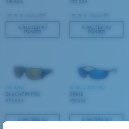
218,00 €
273,00 €
LES PLUS CONVOITÉS
LES PLUS CONVOITÉS
AJOUTER AU
AJOUTER AU
PANIER
PANIER
S
M
Jusqu’au bout?
Vous cherchez peut-être une monture de
petite
ou de
taille
moyenne
.
PRO SERIES
MATÉRIAU BIOSOURCÉ
BLACKFIN PRO
BRINE
273,00 €
251,00 €
AJOUTER AU
AJOUTER AU
PANIER
PANIER