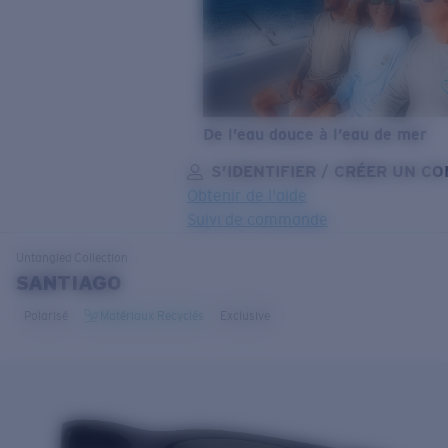
De l’eau douce à l’eau de mer
S’IDENTIFIER / CRÉER UN C
Obtenir de l'aide
Suivi de commande
OBJECTIF MIS À JOUR
AJOUTÉ AU PANIER!
Untangled
Collection
SANTIAGO
Polarisé
Matériaux Recyclés
Exclusive
Prix :
Gratuit
Quantité:
Prix :
Gratuit
Quantité: