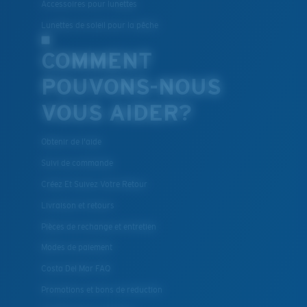
Accessoires pour lunettes
Lunettes de soleil pour la pêche
COMMENT
POUVONS-NOUS
VOUS AIDER?
Obtenir de l'aide
Suivi de commande
Créez Et Suivez Votre Retour
Livraison et retours
Pièces de rechange et entretien
Modes de paiement
Costa Del Mar FAQ
Promotions et bons de reduction