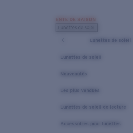
Skip to main content
ENTE DE SAISON
LES PLUS RECHERCHÉS
Lunettes de soleil
Meilleures ventes de lunettes de soleil
Lunettes de soleil
Nouveaux modèles solaires
LIENS UTILES
Lunettes de soleil
Verres de rechange
Nouveautés
Garantie et Réparations
Les plus vendues
Lunettes de soleil de lecture
Accessoires pour lunettes