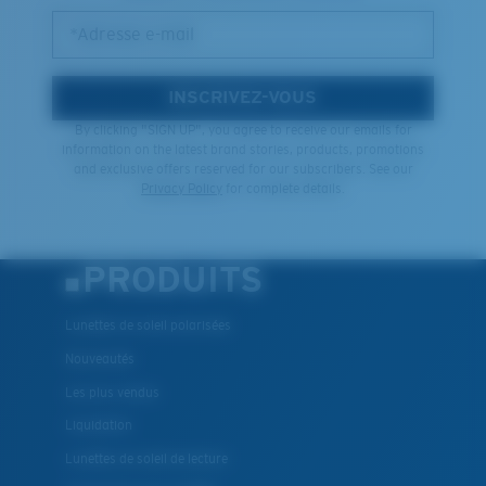
*Adresse e-mail
INSCRIVEZ-VOUS
By clicking "SIGN UP", you agree to receive our emails for
information on the latest brand stories, products, promotions
and exclusive offers reserved for our subscribers. See our
Privacy Policy
for complete details.
PRODUITS
Lunettes de soleil polarisées
Nouveautés
Les plus vendus
Liquidation
Lunettes de soleil de lecture