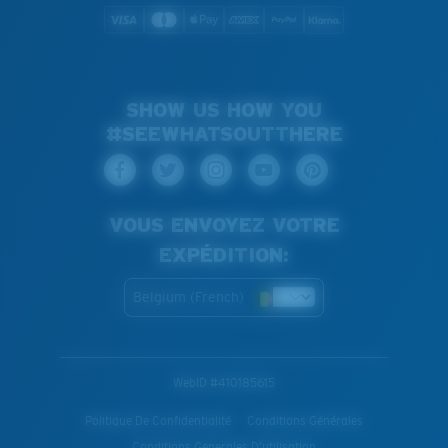
SHOW US HOW YOU
#SEEWHATSOUTTHERE
VOUS ENVOYEZ VOTRE
EXPÉDITION:
Belgium (French)
WebID #
410185615
Politique De Confidentialité
Conditions Générales
Conditions Generales D’utilisation