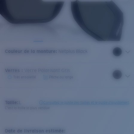
Couleur de la monture
:
Netplus Black
Verres
:
Verre Polarisant Gris
Très ensoleillé
Pêche au large
Taille:
L
Consultez le guide des tailles et le guide d'ajustement
C'est la taille la plus vendue
Date de livraison estimée: