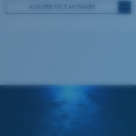
AJOUTER TOUT AU PANIER
580® lightwave glass
5. Longueur branches:
136 mm
Cleaning Cloth
®
LIAISON COVALENTE C-WALL
COUCHE DE VERRE
MIROIR ENCAPSULÉ
POLARIZED FILM
FILM POLARISANT
®
LIAISON COVALENTE C-WALL