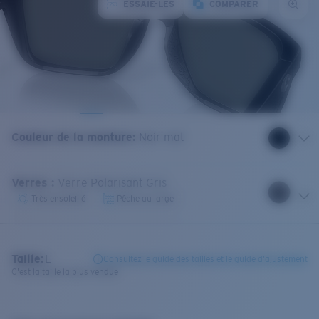
ESSAIE-LES
COMPARER
Couleur de la monture
:
Noir mat
Verres
:
Verre Polarisant Gris
Très ensoleillé
Pêche au large
Taille:
L
Consultez le guide des tailles et le guide d'ajustement
C'est la taille la plus vendue