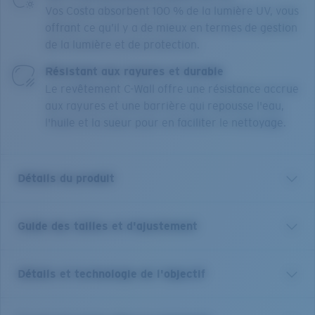
Vos Costa absorbent 100 % de la lumière UV, vous
offrant ce qu’il y a de mieux en termes de gestion
de la lumière et de protection.
Résistant aux rayures et durable
Le revêtement C-Wall offre une résistance accrue
aux rayures et une barrière qui repousse l'eau,
l'huile et la sueur pour en faciliter le nettoyage.
Détails du produit
Guide des tailles et d'ajustement
Pour les performances et le style dont vous avez
besoin sur et en dehors de l’eau, nos Mainsail sont
votre paire de prédilection pour vos sorties et
Détails et technologie de l'objectif
aventures. Fabriquées avec les mêmes matériaux haut
de gamme et les mêmes caractéristiques que vous
attendez d’une paire pour la plage ou le grand large,