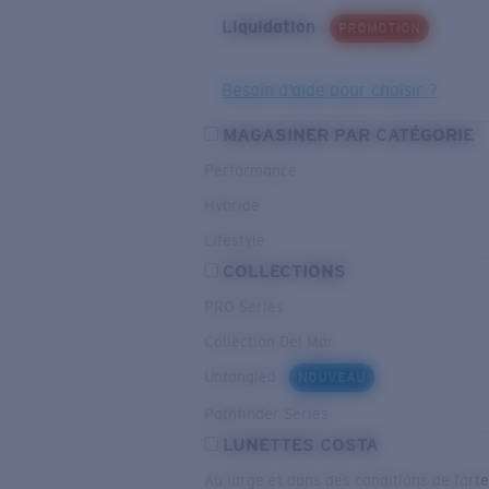
Liquidation
PROMOTION
Besoin d’aide pour choisir ?
MAGASINER PAR CATÉGORIE
Performance
Hybride
Lifestyle
COLLECTIONS
PRO Series
Collection Del Mar
Untangled
NOUVEAU
Pathfinder Series
LUNETTES COSTA
Au large et dans des conditions de fort