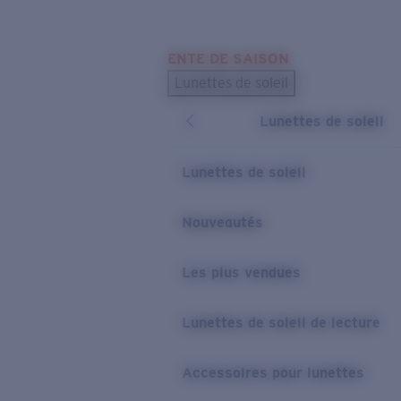
Skip to main content
ENTE DE SAISON
LES PLUS RECHERCHÉS
Lunettes de soleil
Meilleures ventes de lunettes de soleil
Lunettes de soleil
Nouveaux modèles solaires
LIENS UTILES
Lunettes de soleil
Verres de rechange
Nouveautés
Garantie et Réparations
Les plus vendues
Lunettes de soleil de lecture
Accessoires pour lunettes