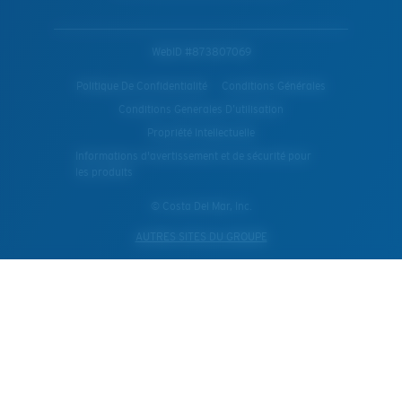
WebID #
873807069
Politique De Confidentialité
Conditions Générales
Conditions Generales D’utilisation
Propriété Intellectuelle
Informations d'avertissement et de sécurité pour
les produits
© Costa Del Mar, Inc.
AUTRES SITES DU GROUPE