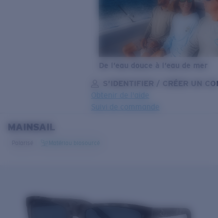
De l’eau douce à l’eau de mer
S’IDENTIFIER / CRÉER UN C
Obtenir de l'aide
Suivi de commande
MAINSAIL
OBJECTIF MIS À JOUR
AJOUTÉ AU PANIER!
Polarisé
Matériau biosourcé
Prix :
Gratuit
Quantité:
Prix :
Gratuit
Quantité: