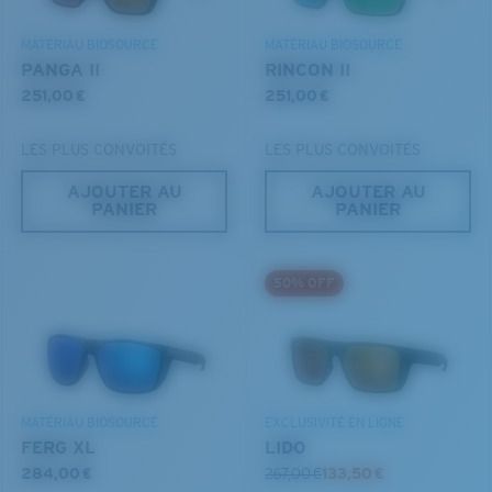
MATÉRIAU BIOSOURCÉ
MATÉRIAU BIOSOURCÉ
PANGA II
RINCON II
251,00 €
251,00 €
LES PLUS CONVOITÉS
LES PLUS CONVOITÉS
AJOUTER AU
AJOUTER AU
PANIER
PANIER
S
M
50% OFF
Jusqu’au bout?
Vous cherchez peut-être une monture de
petite
ou de
taille
moyenne
.
MATÉRIAU BIOSOURCÉ
EXCLUSIVITÉ EN LIGNE
FERG XL
LIDO
284,00 €
267,00 €
133,50 €