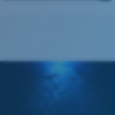
Cleaning Cloth
®
LIAISON COVALENTE C-WALL
MIROIR (EN OPTION)
VERRES EN POLYCARBONATE
FILM POLARISANT
VERRES EN POLYCARBONATE
®
LIAISON COVALENTE C-WALL
Standard
Ajustement Standard