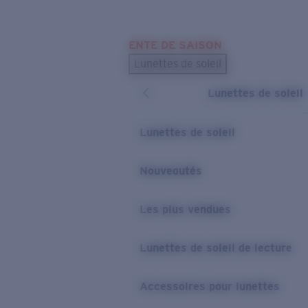
Skip to main content
ENTE DE SAISON
LES PLUS RECHERCHÉS
Lunettes de soleil
Meilleures ventes de lunettes de soleil
Lunettes de soleil
Nouveaux modèles solaires
LIENS UTILES
Lunettes de soleil
Verres de rechange
Nouveautés
Garantie et Réparations
Les plus vendues
Lunettes de soleil de lecture
Accessoires pour lunettes