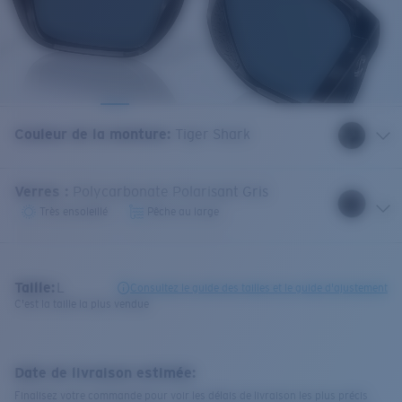
Couleur de la monture
:
Tiger Shark
Verres
:
Polycarbonate Polarisant Gris
Très ensoleillé
Pêche au large
Taille:
L
Consultez le guide des tailles et le guide d'ajustement
C'est la taille la plus vendue
Date de livraison estimée:
Finalisez votre commande pour voir les délais de livraison les plus précis