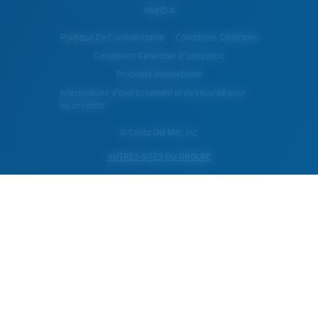
WebID #
Politique De Confidentialité
Conditions Générales
Conditions Generales D’utilisation
Propriété Intellectuelle
Informations d'avertissement et de sécurité pour
les produits
© Costa Del Mar, Inc.
AUTRES SITES DU GROUPE