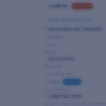
Liquidation
PROMOTION
Besoin d’aide pour choisir ?
MAGASINER PAR CATÉGORIE
Performance
Hybride
Lifestyle
COLLECTIONS
PRO Series
Collection Del Mar
Untangled
NOUVEAU
Pathfinder Series
LUNETTES COSTA
Au large et dans des conditions de fort