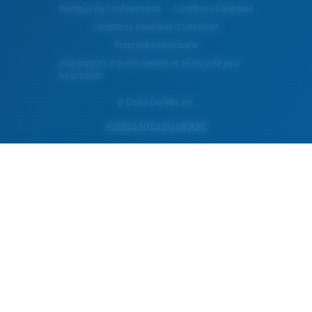
Politique De Confidentialité
Conditions Générales
Conditions Generales D’utilisation
Propriété Intellectuelle
Informations d'avertissement et de sécurité pour
les produits
© Costa Del Mar, Inc.
AUTRES SITES DU GROUPE