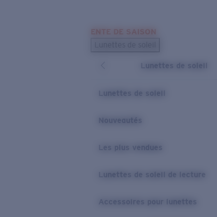
Skip to main content
ENTE DE SAISON
LES PLUS RECHERCHÉS
Lunettes de soleil
Meilleures ventes de lunettes de soleil
Lunettes de soleil
Nouveaux modèles solaires
LIENS UTILES
Lunettes de soleil
Verres de rechange
Nouveautés
Garantie et Réparations
Les plus vendues
Lunettes de soleil de lecture
Accessoires pour lunettes