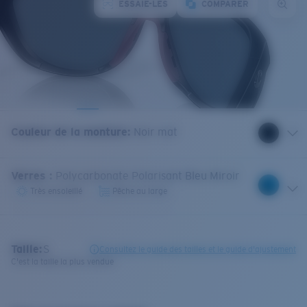
ESSAIE-LES
COMPARER
Couleur de la monture
:
Noir mat
Verres
:
Polycarbonate Polarisant Bleu Miroir
Très ensoleillé
Pêche au large
Taille:
S
Consultez le guide des tailles et le guide d'ajustement
C'est la taille la plus vendue