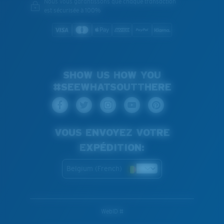
Nous vous garantissons que chaque transaction
est sécurisée à 100%
SHOW US HOW YOU
#SEEWHATSOUTTHERE
VOUS ENVOYEZ VOTRE
EXPÉDITION:
Belgium (French)
WebID #