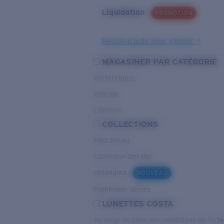
Liquidation
PROMOTION
Besoin d’aide pour choisir ?
MAGASINER PAR CATÉGORIE
Performance
Hybride
Lifestyle
COLLECTIONS
PRO Series
Collection Del Mar
Untangled
NOUVEAU
Pathfinder Series
LUNETTES COSTA
Au large et dans des conditions de fort