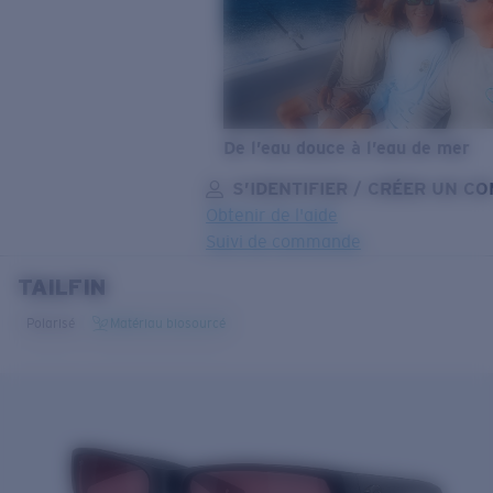
De l’eau douce à l’eau de mer
S’IDENTIFIER / CRÉER UN C
Obtenir de l'aide
Suivi de commande
TAILFIN
OBJECTIF MIS À JOUR
AJOUTÉ AU PANIER!
Polarisé
Matériau biosourcé
Prix :
Gratuit
Quantité:
Prix :
Gratuit
Quantité: