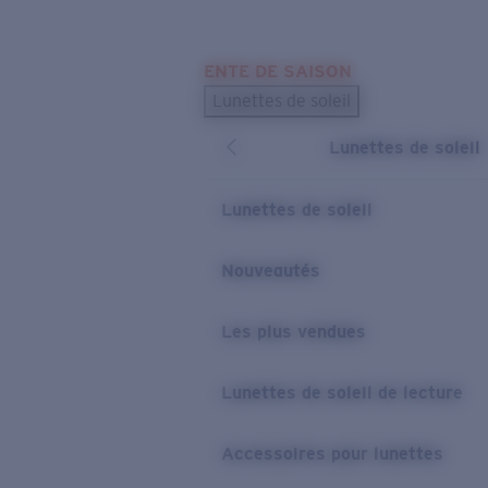
Skip to main content
ENTE DE SAISON
LES PLUS RECHERCHÉS
Lunettes de soleil
Meilleures ventes de lunettes de soleil
Lunettes de soleil
Nouveaux modèles solaires
LIENS UTILES
Lunettes de soleil
Verres de rechange
Nouveautés
Garantie et Réparations
Les plus vendues
Lunettes de soleil de lecture
Accessoires pour lunettes