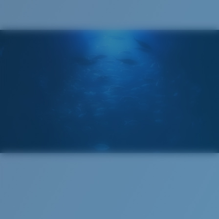
®
LIAISON COVALENTE C-WALL
COUCHE DE VERRE
MIROIR ENCAPSULÉ
POLARIZED FILM
FILM POLARISANT
®
LIAISON COVALENTE C-WALL
Standard
Ajustement Standard
Un grand verre frontal conçu pour s'adapter aux
personnes ayant une tête de taille moyenne.