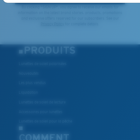
By clicking "SIGN UP", you agree to receive our emails for
information on the latest brand stories, products, promotions
and exclusive offers reserved for our subscribers. See our
Privacy Policy
for complete details.
PRODUITS
Lunettes de soleil polarisées
Nouveautés
Les plus vendus
Liquidation
Lunettes de soleil de lecture
Accessoires pour lunettes
Lunettes de soleil pour la pêche
COMMENT