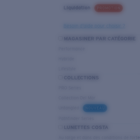
Liquidation
PROMOTION
Besoin d’aide pour choisir ?
MAGASINER PAR CATÉGORIE
Performance
Hybride
Lifestyle
COLLECTIONS
PRO Series
Collection Del Mar
Untangled
NOUVEAU
Pathfinder Series
LUNETTES COSTA
Au large et dans des conditions de fort