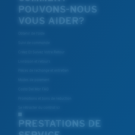
POUVONS-NOUS
VOUS AIDER?
Obtenir de l'aide
Suivi de commande
Créez Et Suivez Votre Retour
Livraison et retours
Pièces de rechange et entretien
Modes de paiement
Costa Del Mar FAQ
Promotions et bons de reduction
Se rétracter du contrat ici
PRESTATIONS DE
SERVICE