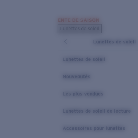
Skip to main content
ENTE DE SAISON
LES PLUS RECHERCHÉS
Lunettes de soleil
Meilleures ventes de lunettes de soleil
Lunettes de soleil
Nouveaux modèles solaires
LIENS UTILES
Lunettes de soleil
Verres de rechange
Nouveautés
Garantie et Réparations
Les plus vendues
Lunettes de soleil de lecture
Accessoires pour lunettes