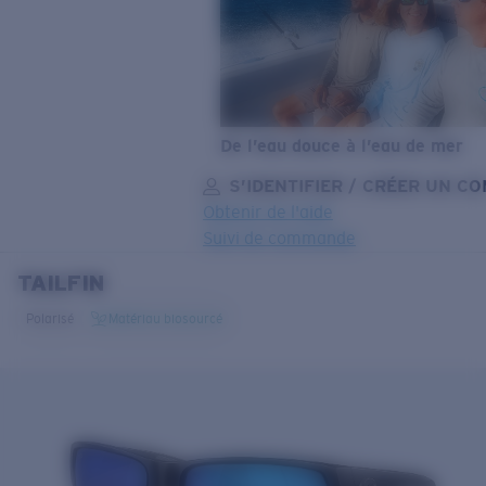
De l’eau douce à l’eau de mer
S’IDENTIFIER / CRÉER UN C
Obtenir de l'aide
Suivi de commande
TAILFIN
OBJECTIF MIS À JOUR
AJOUTÉ AU PANIER!
Polarisé
Matériau biosourcé
Prix :
Gratuit
Quantité:
Prix :
Gratuit
Quantité: