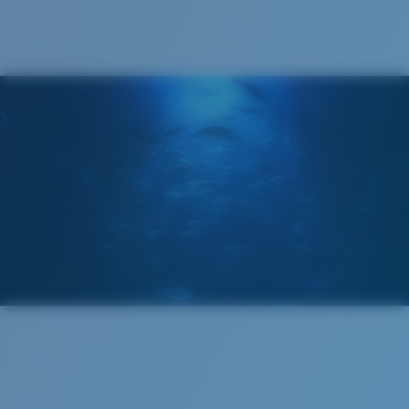
Mis au point par nos experts du spectre lumineux, les
verres Costa 580 permettent d’améliorer les couleurs
contrairement aux verres de lunettes de soleil
classiques qui peuvent se révéler insuffisants.
La technologie brevetée des
verres gère la lumière grâce à:
L’absorption de la lumière bleue à haute énergie
visible (HEV) nocive
Renfort du rouge, du bleu et du vert
Elle filtre la lumière jaune intense
Standard
Verre Polarisé 580®
Ajustement Standard
Un grand verre frontal conçu pour s'adapter aux
personnes ayant une tête de taille moyenne.