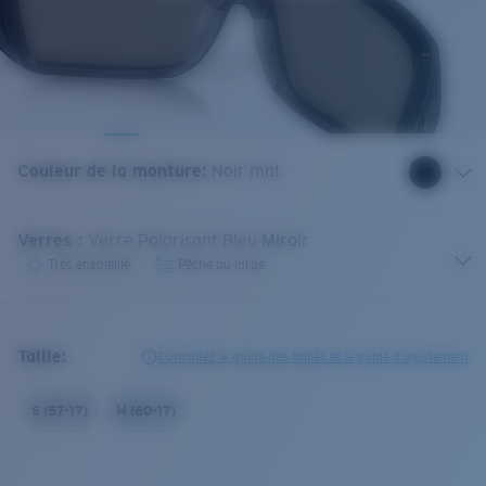
Couleur de la monture
:
Noir mat
Verres
:
Verre Polarisant Bleu Miroir
Très ensoleillé
Pêche au large
Taille:
Consultez le guide des tailles et le guide d'ajustement
S (57-17)
M (60-17)