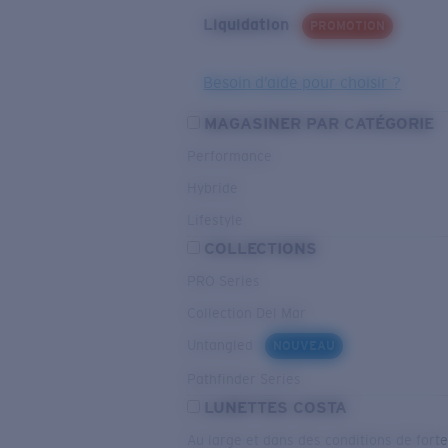
Liquidation
PROMOTION
Besoin d’aide pour choisir ?
MAGASINER PAR CATÉGORIE
Performance
Hybride
Lifestyle
COLLECTIONS
PRO Series
Collection Del Mar
Untangled
NOUVEAU
Pathfinder Series
LUNETTES COSTA
Au large et dans des conditions de fort