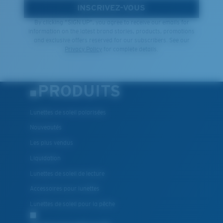
taille.
INSCRIVEZ-VOUS
By clicking "SIGN UP", you agree to receive our emails for
information on the latest brand stories, products, promotions
and exclusive offers reserved for our subscribers. See our
Privacy Policy
for complete details.
PRODUITS
Lunettes de soleil polarisées
Léger et résistant aux chocs
Nouveautés
Le polycarbonate sont les matériaux les plus légers
Les plus vendus
et robustes qui soient pour le choix des verres
Liquidation
®
C-WALL
est une liaison covalente anti-rayures
Lunettes de soleil de lecture
Accessoires pour lunettes
BREVET U.S. N° 7.506.977
Lunettes de soleil pour la pêche